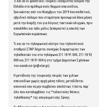
Τι και αν οι φανατικοί Τούρκοι ισλαμιστές έσυραν την
Ελλάδα στα πρόθυμα ενός θερμού επεισοδίου,
ξεκινώντας από τον Νοέμβριο του 2019 ένα επιθετικό,
υβριδικό πόλεμο που σταμάτησε προσωρινά δέκα μήνες
μετά την έναρξη του για λόγους τακτικών ελιγμών, πριν
επανέλθει και πάλι μόλις ξεπεραστεί η απειλή των
Ευρωπαϊκών κυρώσεων;
Τι και αν το τηλεφωνικό κέντρο του τηλεοπτικού
σταθμού ΣΤΑΡ δέχεται συνεχώς διαμαρτυρίες των
τηλεθεατών του στα τηλέφωνα 211 18 91 000, 211 18 92
000 και 211 18 91 004 ή στο τμήμα Δημοσίων Σχέσεων
του καναλιού (
pr@star.gr
);
Η μετάδοση της τουρκικής σειράς των χιλίων
επεισοδίων χωρίς αρχή-μέση-τέλος, μεταδίδεται
κανονικά σαν να μην συμβαίνει απολύτως τίποτα, παρ΄
όλο που καταλαμβάνει τις *τελευταίες θέσεις
τηλεθέασης* της απογευματινής ζώνης.