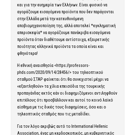
και για την ευημερία των Ελλήνων. Είναι φυσικό να
αγοράζουμε εισαγόμενα προϊόντα που δεν παράγονται
στην Ελλάδα μετά την κατευθυνόμενη
αποβιομηχανοποίηση της, αλλά αποτελεί *εγκληματική
απερισκεψία* να αγοράζουμε πανάκριβα εισαγόμενα
προϊόντα όταν διαθέτουμε αντίστοιχα, εξαιρετικής
ποιότητας ελληνικά προϊόντα τα οποία είναι και
φθηνότερα!
Η εθνική αναισθησία <
https://professors-
phds.com/2020/09/14/28456/
> του τηλεοπτικού
σταθμού ΣΤΑΡ φαίνεται ότι θα συνεχιστεί μέχρι να
«εξαντληθούν» τα χίλια επεισόδια της τουρκικής
προπαγάνδας εκτός εάν οι διαφημιζόμενοι αντιληφθούν
επιτέλους ότι προσβάλλουν και αυτοί το κοινό λαϊκό
αίσθημα με τις δικές τους διαφημίσεις, όσο και ο
τηλεοπτικός σταθμός που τις μεταδίδει.
Για τον λόγο ακριβώς αυτό το International Hellenic
Association, ένας μη κερδοσκοπικός, μη κυβερνητικός