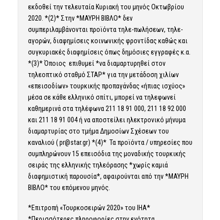
εκδοθεί την τελευταία Κυριακή του μηνός Οκτωβρίου
2020. *(2)* Στην *ΜΑΥΡΗ ΒΙΒΛΟ* δεν
συμπεριλαμβάνονται προϊόντα τηλε-πωλήσεων, τηλε-
αγορών, διαφημίσεις κοινωνικής φροντίδας καθώς και
συγκυριακές διαφημίσεις όπως δημόσιες εγγραφές κ.α.
*(3)* Όποιος επιθυμεί *να διαμαρτυρηθεί στον
τηλεοπτικό σταθμό ΣΤΑΡ* για την μετάδοση χιλίων
«επεισοδίων» τουρκικής προπαγάνδας «ήπιας ισχύος»
μέσα σε κάθε ελληνικό σπίτι, μπορεί να τηλεφωνεί
καθημερινά στα τηλέφωνα 211 18 91 000, 211 18 92 000
και 211 18 91 004 ή να αποστείλει ηλεκτρονικό μήνυμα
διαμαρτυρίας στο τμήμα Δημοσίων Σχέσεων του
καναλιού (
pr@star.gr
) *(4)* Τα προϊόντα / υπηρεσίες που
συμπληρώνουν 15 επεισόδια της μοναδικής τουρκικής
σειράς της ελληνικής τηλεόρασης *χωρίς καμιά
διαφημιστική παρουσία*, αφαιρούνται από την *ΜΑΥΡΗ
ΒΙΒΛΟ* του επόμενου μηνός.
*Επιτροπή «Τουρκοσειρών 2020» του ΙΗΑ*
*Περισσότερες πληροφορίες στην ενότητα