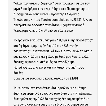
*όλων των διαφημιζομένων* στην τουρκική σειρά τον
μήνα Σεπτέμβριο που αναρτήθηκε στο Παρατηρητήριο
Διαφημίσεων Τουρκικών Σειρών της Ελληνικής
Τηλεόρασης <
https://professors-phds.com/23531-2/
>, το
συντριπτικό ποσοστό των διαφημιζομένων αφορά
*εισαγόμενα προϊόντα* από το εξωτερικό.
Το τραγικό είναι ότι υπάρχουν *εξαιρετικής ποιότητας*
και *φθηνότερης τιμής *προϊόντα *Ελληνικής
παραγωγής*, ανταγωνιστικά των εισαγόμενων τα οποία
μας κάνουν πλύση εγκεφάλου με δικά μας λεφτά, αλλά
δυστυχώς κάποιοι από εμάς τα αγοράζουμε
πληρώνοντας από πάνω και την διαφημιστική τους
δαπάνη
στην σειρά τουρκικής προπαγάνδας του ΣΤΑΡ!
Τα *εισαγόμενα προϊόντα* διαμορφώνουν σε μόνιμη
βάση ένα αρνητικό εμπορικό ισοζύγιο για την χώρα μας,
διατηρώντας την Ελλάδα συνεχώς *καταχρεωμένη* με
ό,τι αυτό συνεπάγεται για τα εθνικά μας συμφέροντα