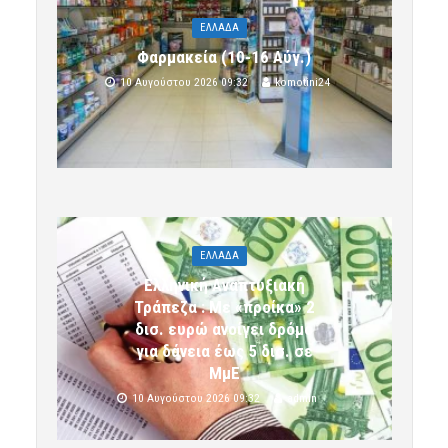
ΕΛΛΑΔΑ
Φαρμακεία (10-16 Αύγ.)
10 Αυγούστου 2026 09:32
komotini24
ΕΛΛΑΔΑ
Ελληνική Αναπτυξιακή
Τράπεζα : Με «προίκα» 2
δισ. ευρώ ανοίγει δρόμο
για δάνεια έως 5 δισ. σε
ΜμΕ
10 Αυγούστου 2026 09:32
admin