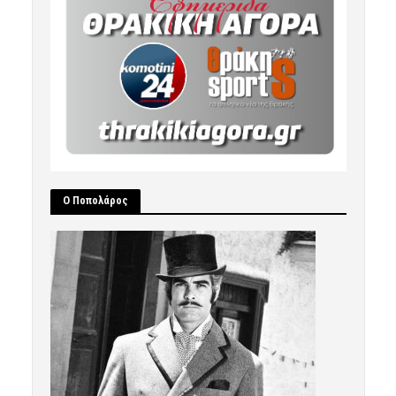
Ο Ποπολάρος