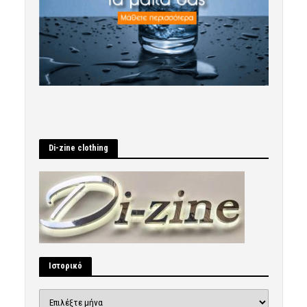
Di-zine clothing
Ιστορικό
Ιστορικό