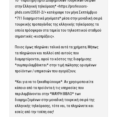
Το *Παρατηρητήριο Διαφημίσεων Τουρκικών σειρών
στην Ελληνική τηλεόραση* <
https://professors-
phds.com/23531-2/
> κατέγραψε τον μήνα Σεπτέμβριο
*711 διαφημιστικά μηνύματα* μέσα στην μοναδική σειρά
τουρκικής προπαγάνδας της ελληνικής τηλεόρασης τα
οποία πρόσφεραν στα ταμεία του τηλεοπτικού σταθμού
σημαντικές «εισπράξεις».
Ποιος όμως πληρώνει τελικά αυτά τα χρήματα; Μήπως
τα πληρώνουν και πολλοί από αυτούς που
διαμαρτύρονται, αφού το κόστος της διαφήμισης
*συμπεριλαμβάνεται* στην τιμή πώλησης ορισμένων
προϊόντων / υπηρεσιών που αγοράζουν;
*Και για να το ξεκαθαρίσουμε*: Αν χρησιμοποιείτε
κάποιο από τα προϊόντα ή τις υπηρεσίες που
περιλαμβάνονται στην *ΜΑΥΡΗ ΒΙΒΛΟ* των
διαφημιζομένων στην μοναδική τουρκική σειρά της
ελληνικής τηλεόρασης, τότε ναι, τα πληρώνετε και
εσείς από την τσέπη σας!