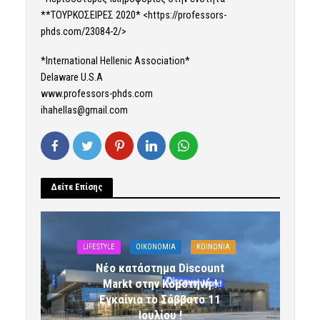
**ΤΟΥΡΚΟΣΕΙΡΕΣ 2020* <
https://professors-
phds.com/23084-2/
>
*International Hellenic Association*
Delaware U.S.A
www.professors-phds.com
ihahellas@gmail.com
Δείτε Επίσης
LIFESTYLE
OIKONOMIA
ΚΟΙΝΩΝΙΑ
Νέο κατάστημα Discount
Markt στην Κομοτηνή !
Εγκαίνια το Σάββατο 11
Ιουλίου !