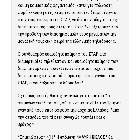
και μη κομματικός οργανισμός, κάνει για πολλοστή
φορά έκκληση στις εταιρίες οι οποίες διαφημίζονται
στην τουρκοσειρά του ΣΤΑΡ, να δώσουν οδηγίες στις
διαφημιστικές τους εταιρίες ώστε *να εξαιρούν* από
την προβολή των διαφημιστικών τους μηνυμάτων την
μοναδική τουρκική σειρά της ελληνικής τηλεόρασης.
Ο συνδυασμός ευαισθητοποίησης του ΣΤΑΡ από
διαμαρτυρίες τηλεθεατών και ευαισθητοποίησης των
διαφημιζομένων πολυεθνικών ώστε να απέχουν από
διαφημίσεις στην σειρά τουρκικής προπαγάνδας του
ΣΤΑΡ, είναι *εξαιρετικά δύσκολος*.
Όχι όμως ακατόρθωτος, αν αναλογιστούμε ότι *ο
επιμένων νικά* και ότι, σύμφωνα με τον Βία τον Πριηνέα,
έναν από τους επτά σοφούς της αρχαίας Ελλάδας, *από
την σταγόνα που πέφτει συνεχώς τρυπάει και ο
βράχος*!
*Σημειώσεις:* *(1)* Η επόμενη *ΜΑΥΡΗ ΒΙΒΛΟΣ* θα