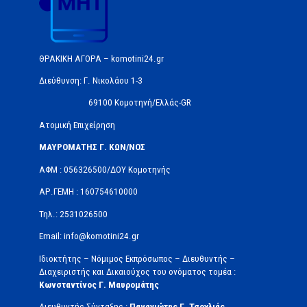
ΘΡΑΚΙΚΗ ΑΓΟΡΑ – komotini24.gr
Διεύθυνση: Γ. Νικολάου 1-3
69100 Κομοτηνή/Ελλάς-GR
Ατομική Επιχείρηση
ΜΑΥΡΟΜΑΤΗΣ Γ. ΚΩΝ/ΝΟΣ
ΑΦΜ : 056326500/ΔOΥ Κομοτηνής
ΑΡ.ΓΕΜΗ : 160754610000
Τηλ.: 2531026500
Email: info@komotini24.gr
Ιδιοκτήτης – Νόμιμος Εκπρόσωπος – Διευθυντής –
Διαχειριστής και Δικαιούχος του ονόματος τομέα :
Κωνσταντίνος Γ. Μαυρομάτης
Διευθυντής Σύνταξης :
Παναγιώτης Γ. Τσοχλιάς