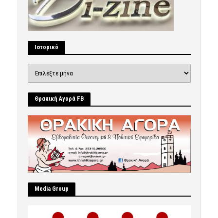
Ιστορικό
Ιστορικό
Θρακική Αγορά FB
Μedia Group