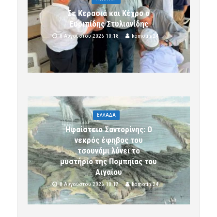
Σε Κερασιά και Κέχρο ο
Ευριπίδης Στυλιανίδης
8 Αυγούστου 2026 10:18
komotini24
ΕΛΛΑΔΑ
Ηφαίστειο Σαντορίνης: Ο
νεκρός έφηβος του
τσουνάμι λύνει το
μυστήριο της Πομπηίας του
Αιγαίου
8 Αυγούστου 2026 10:17
komotini24