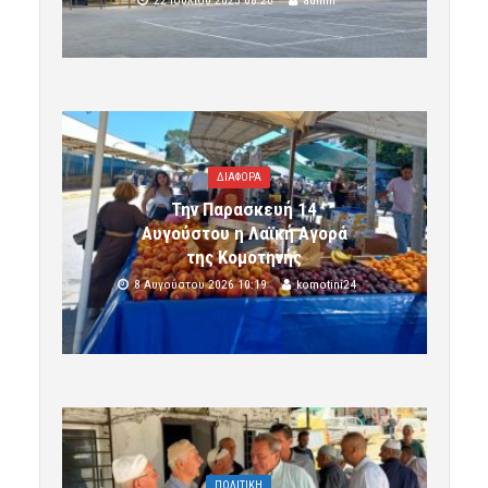
ΔΙΑΦΟΡΑ
Την Παρασκευή 14
Αυγούστου η Λαϊκή Αγορά
της Κομοτηνής
8 Αυγούστου 2026 10:19
komotini24
ΠΟΛΙΤΙΚΗ