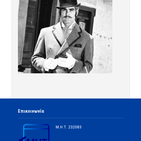
Επικοινωνία
Μ.Η.Τ.
232083