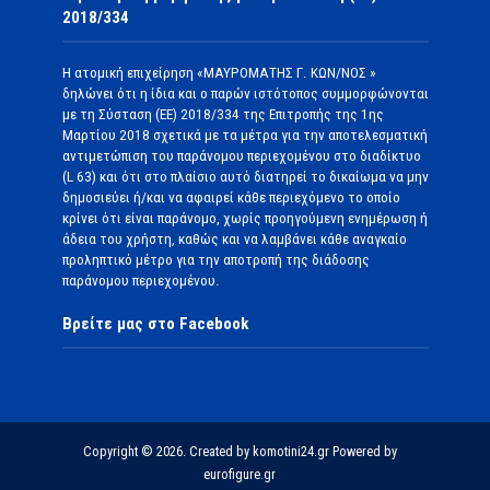
2018/334
Η ατομική επιχείρηση «ΜΑΥΡΟΜΑΤΗΣ Γ. ΚΩΝ/ΝΟΣ »
δηλώνει ότι η ίδια και ο παρών ιστότοπος συμμορφώνονται
με τη Σύσταση (ΕΕ) 2018/334 της Επιτροπής της 1ης
Μαρτίου 2018 σχετικά με τα μέτρα για την αποτελεσματική
αντιμετώπιση του παράνομου περιεχομένου στο διαδίκτυο
(L 63) και ότι στο πλαίσιο αυτό διατηρεί το δικαίωμα να μην
δημοσιεύει ή/και να αφαιρεί κάθε περιεχόμενο το οποίο
κρίνει ότι είναι παράνομο, χωρίς προηγούμενη ενημέρωση ή
άδεια του χρήστη, καθώς και να λαμβάνει κάθε αναγκαίο
προληπτικό μέτρο για την αποτροπή της διάδοσης
παράνομου περιεχομένου.
Βρείτε μας στο Facebook
Copyright © 2026. Created by komotini24.gr Powered by
eurofigure.gr