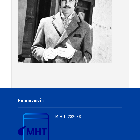
Επικοινωνία
Μ.Η.Τ.
232083