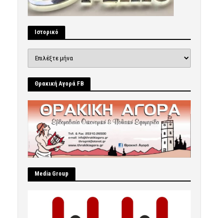
Ιστορικό
Ιστορικό
Θρακική Αγορά FB
Μedia Group