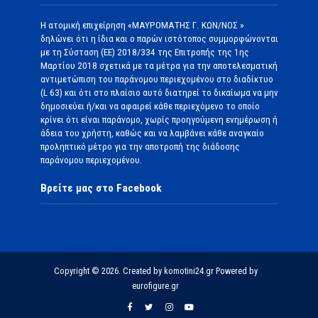
Η ατομική επιχείρηση «ΜΑΥΡΟΜΑΤΗΣ Γ. ΚΩΝ/ΝΟΣ »
δηλώνει ότι η ίδια και ο παρών ιστότοπος συμμορφώνονται
με τη Σύσταση (ΕΕ) 2018/334 της Επιτροπής της 1ης
Μαρτίου 2018 σχετικά με τα μέτρα για την αποτελεσματική
αντιμετώπιση του παράνομου περιεχομένου στο διαδίκτυο
(L 63) και ότι στο πλαίσιο αυτό διατηρεί το δικαίωμα να μην
δημοσιεύει ή/και να αφαιρεί κάθε περιεχόμενο το οποίο
κρίνει ότι είναι παράνομο, χωρίς προηγούμενη ενημέρωση ή
άδεια του χρήστη, καθώς και να λαμβάνει κάθε αναγκαίο
προληπτικό μέτρο για την αποτροπή της διάδοσης
παράνομου περιεχομένου.
Βρείτε μας στο Facebook
Copyright © 2026. Created by komotini24.gr Powered by
eurofigure.gr