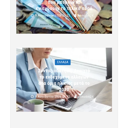
που μπορούν να
ενισχύσουν το τελικό ποσό
9 Αυγούστου 2026 09:32
komotini24
ΕΛΛΑΔΑ
Συνταξιοδότηση: Ανοιχτό
το ενδεχόμενο αλλαγών
στα όρια ηλικίας μετά το
2030
9 Αυγούστου 2026 09:32
komotini24