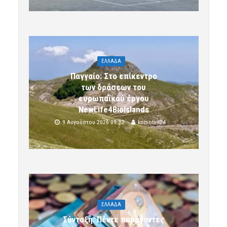
ΕΛΛΑΔΑ
Παγγαίο: Στο επίκεντρο
των δράσεων του
ευρωπαϊκού έργου
NewLife4BioIslands
9 Αυγούστου 2026 09:32
komotini24
ΕΛΛΑΔΑ
Σύνταξη: Πέντε παράγοντες