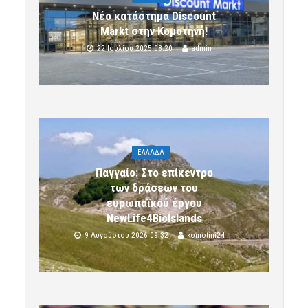
Νέο κατάστημα Discount
Markt στην Κομοτηνή!
22 Ιουλίου 2025 08:20
admin
ΕΛΛΑΔΑ
Παγγαίο: Στο επίκεντρο
των δράσεων του
ευρωπαϊκού έργου
NewLife4BioIslands
9 Αυγούστου 2026 09:32
komotini24