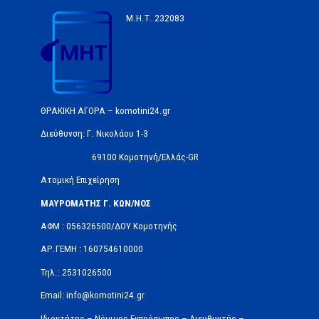
Μ.Η.Τ.
232083
ΘΡΑΚΙΚΗ ΑΓΟΡΑ – komotini24.gr
Διεύθυνση: Γ. Νικολάου 1-3
69100 Κομοτηνή/Ελλάς-GR
Ατομική Επιχείρηση
ΜΑΥΡΟΜΑΤΗΣ Γ. ΚΩΝ/ΝΟΣ
ΑΦΜ : 056326500/ΔOΥ Κομοτηνής
ΑΡ.ΓΕΜΗ : 160754610000
Τηλ.: 2531026500
Email: info@komotini24.gr
Ιδιοκτήτης – Νόμιμος Εκπρόσωπος – Διευθυντής –