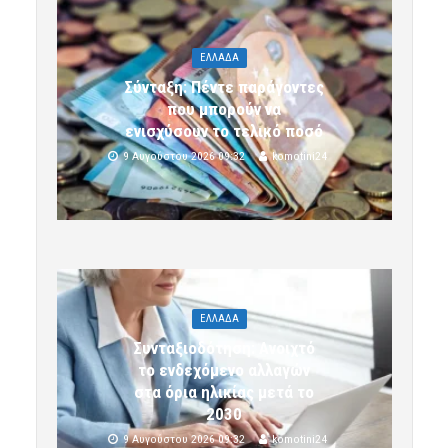
ΕΛΛΑΔΑ
Σύνταξη: Πέντε παράγοντες
που μπορούν να
ενισχύσουν το τελικό ποσό
9 Αυγούστου 2026 09:32
komotini24
ΕΛΛΑΔΑ
Συνταξιοδότηση: Ανοιχτό
το ενδεχόμενο αλλαγών
στα όρια ηλικίας μετά το
2030
9 Αυγούστου 2026 09:32
komotini24