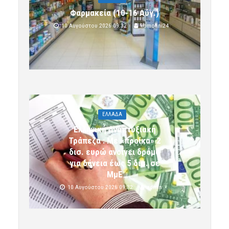
Φαρμακεία (10-16 Αύγ.)
10 Αυγούστου 2026 09:32
komotini24
ΕΛΛΑΔΑ
Ελληνική Αναπτυξιακή
Τράπεζα : Με «προίκα» 2
δισ. ευρώ ανοίγει δρόμο
για δάνεια έως 5 δισ. σε
ΜμΕ
10 Αυγούστου 2026 09:32
admin