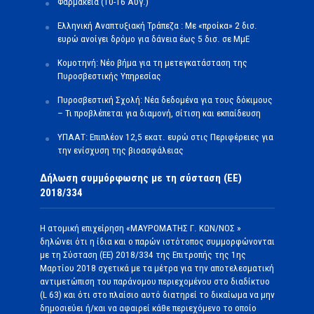
Φαρμακεία (10-16 Αύγ.)
Ελληνική Αναπτυξιακή Τράπεζα : Με «προίκα» 2 δισ.
ευρώ ανοίγει δρόμο για δάνεια έως 5 δισ. σε ΜμΕ
Κομοτηνή: Νέο βήμα για τη μετεγκατάσταση της
Πυροσβεστικής Υπηρεσίας
Πυροσβεστική Σχολή: Νέα δεδομένα για τους δόκιμους
– Τι προβλέπεται για διαμονή, σίτιση και εκπαίδευση
ΥΠΑΑΤ: Επιπλέον 12,5 εκατ. ευρώ στις Περιφέρειες για
την ενίσχυση της βιοασφάλειας
Δήλωση συμμόρφωσης με τη σύσταση (ΕΕ)
2018/334
Η ατομική επιχείρηση «ΜΑΥΡΟΜΑΤΗΣ Γ. ΚΩΝ/ΝΟΣ »
δηλώνει ότι η ίδια και ο παρών ιστότοπος συμμορφώνονται
με τη Σύσταση (ΕΕ) 2018/334 της Επιτροπής της 1ης
Μαρτίου 2018 σχετικά με τα μέτρα για την αποτελεσματική
αντιμετώπιση του παράνομου περιεχομένου στο διαδίκτυο
(L 63) και ότι στο πλαίσιο αυτό διατηρεί το δικαίωμα να μην
δημοσιεύει ή/και να αφαιρεί κάθε περιεχόμενο το οποίο