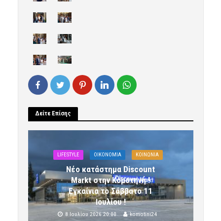
Δείτε Επίσης
LIFESTYLE
OIKONOMIA
ΚΟΙΝΩΝΙΑ
Νέο κατάστημα Discount
Markt στην Κομοτηνή !
Εγκαίνια το Σάββατο 11
Ιουλίου !
8 Ιουλίου 2026 20:00
komotini24