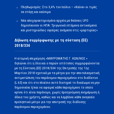
Πληθωρισμός: Στο 3,4% τον Ιούλιο – «Καίνε» οι τιμές
σε στέγη και καύσιμα
Νέα αποχαρακτηρισμένα αρχεία με θεάσεις UFO
δημοσίευσαν οι ΗΠΑ: Τριγωνικά ιπτάμενα αντικείμενα
και μυστηριώδεις σφαίρες ανάμεσα στις «μαρτυρίες»
Δήλωση συμμόρφωσης με τη σύσταση (ΕΕ)
2018/334
Η ατομική επιχείρηση «ΜΑΥΡΟΜΑΤΗΣ Γ. ΚΩΝ/ΝΟΣ »
δηλώνει ότι η ίδια και ο παρών ιστότοπος συμμορφώνονται
με τη Σύσταση (ΕΕ) 2018/334 της Επιτροπής της 1ης
Μαρτίου 2018 σχετικά με τα μέτρα για την αποτελεσματική
αντιμετώπιση του παράνομου περιεχομένου στο διαδίκτυο
(L 63) και ότι στο πλαίσιο αυτό διατηρεί το δικαίωμα να μην
δημοσιεύει ή/και να αφαιρεί κάθε περιεχόμενο το οποίο
κρίνει ότι είναι παράνομο, χωρίς προηγούμενη ενημέρωση ή
άδεια του χρήστη, καθώς και να λαμβάνει κάθε αναγκαίο
προληπτικό μέτρο για την αποτροπή της διάδοσης
παράνομου περιεχομένου.