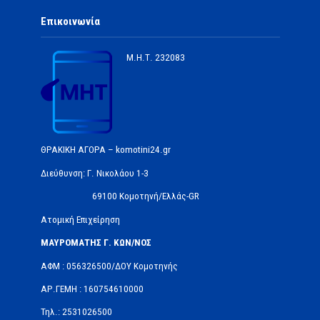
Επικοινωνία
Μ.Η.Τ.
232083
ΘΡΑΚΙΚΗ ΑΓΟΡΑ – komotini24.gr
Διεύθυνση: Γ. Νικολάου 1-3
69100 Κομοτηνή/Ελλάς-GR
Ατομική Επιχείρηση
ΜΑΥΡΟΜΑΤΗΣ Γ. ΚΩΝ/ΝΟΣ
ΑΦΜ : 056326500/ΔOΥ Κομοτηνής
ΑΡ.ΓΕΜΗ : 160754610000
Τηλ.: 2531026500