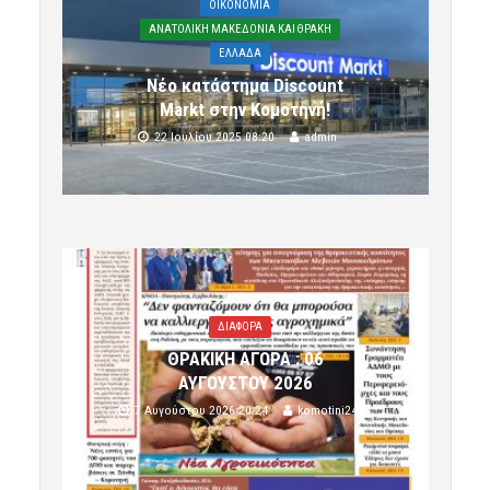
OIKONOMIA
ΑΝΑΤΟΛΙΚΗ ΜΑΚΕΔΟΝΙΑ ΚΑΙ ΘΡΑΚΗ
ΕΛΛΑΔΑ
Νέο κατάστημα Discount
Markt στην Κομοτηνή!
22 Ιουλίου 2025 08:20
admin
ΔΙΑΦΟΡΑ
ΘΡΑΚΙΚΗ ΑΓΟΡΑ : 06
ΑΥΓΟΥΣΤΟΥ 2026
7 Αυγούστου 2026 20:24
komotini24