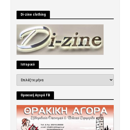
Di-zine clothing
Ιστορικό
Ιστορικό
Θρακική Αγορά FB