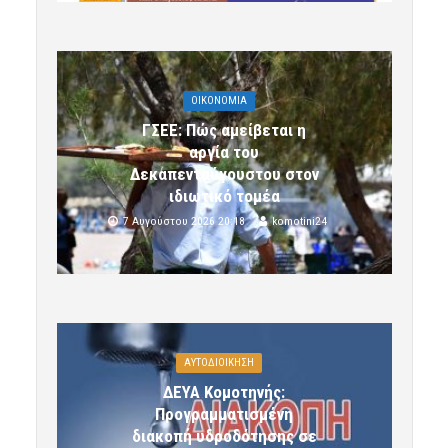
OIKONOMIA
ΓΣΕΕ: Πώς αμείβεται η
αργία του
Δεκαπενταύγουστου στον
ιδιωτικό τομέα
7 Αυγούστου 2026 20:18
komotini24
ΑΥΤΟΔΙΟΙΚΗΣΗ
ΔΕΥΑ Κομοτηνής:
Προγραμματισμένη
διακοπή υδροδότησης σε