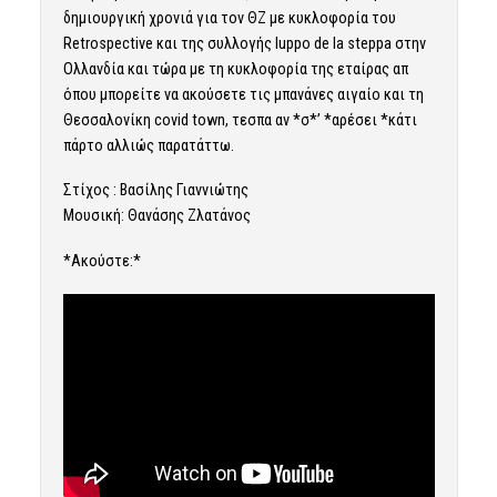
δημιουργική χρονιά για τον ΘΖ με κυκλοφορία του
Retrospective και της συλλογής luppo de la steppa στην
Ολλανδία και τώρα με τη κυκλοφορία της εταίρας απ
όπου μπορείτε να ακούσετε τις μπανάνες αιγαίο και τη
Θεσσαλονίκη covid town, τεσπα αν *σ*’ *αρέσει *κάτι
πάρτο αλλιώς παρατάττω.
Στίχος : Bασίλης Γιαννιώτης
Μουσική: Θανάσης Ζλατάνος
*Ακούστε:*