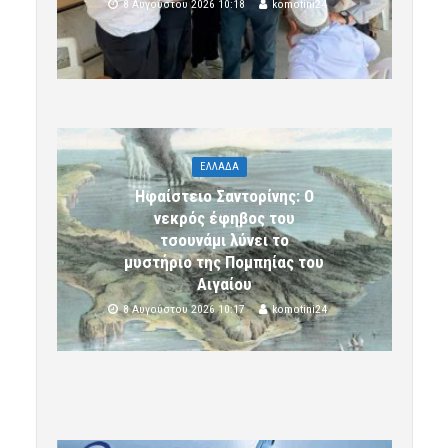
8 Αυγούστου 2026 10:18
komotini24
ΕΛΛΑΔΑ
Ηφαίστειο Σαντορίνης: Ο
νεκρός έφηβος του
τσουνάμι λύνει το
μυστήριο της Πομπηίας του
Αιγαίου
8 Αυγούστου 2026 10:17
komotini24