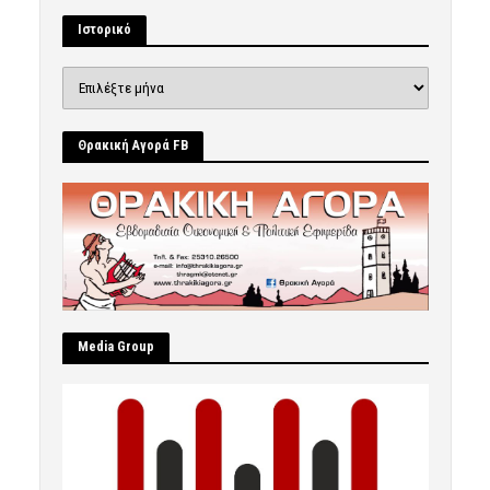
Ιστορικό
Ιστορικό
Θρακική Αγορά FB
Μedia Group