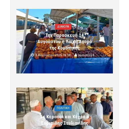
ΔΙΑΦΟΡΑ
Την Παρασκευή 14
Αυγούστου η Λαϊκή Αγορά
της Κομοτηνής
8 Αυγούστου 2026 10:19
komotini24
ΠΟΛΙΤΙΚΗ
Σε Κερασιά και Κέχρο ο
Ευριπίδης Στυλιανίδης