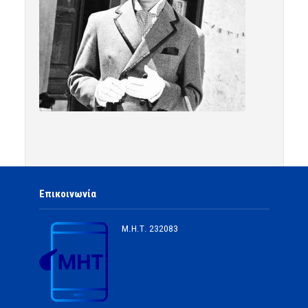
Επικοινωνία
Μ.Η.Τ.
232083