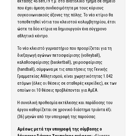
έκτασης 45.689,19 τ.μ. στο ανατολικό τμήμα σε σημείο
που έχει άμεση συνδεσιμότητα με τους κύριους
συγκοινωνιακούς άξονες της πόλης. Το νέο κτίριο θα
τοποθετηθεί νότια του κλειστού κολυμβητηρίου, έτσι
ώστε τα δύο κτίρια να δημιουργούν ένα σύγχρονο
αθλητικό κέντρο.
Το νέο κλειστό γυμναστήριο που προορίζεται για τη
διεξαγωγή αγώνων πετοσφαίρισης (volleyball),
καλαθοσφαίρισης (basketball), χειροσφαίρισης
(handball), σύμφωνα με τις απαιτήσεις της Γενικής
Γραμματείας Αθλητισμού, είναι χωρητικότητας 1.042
ατόμων (όλες οι θέσεις σε σταθερές κερκίδες), εκ των
οποίων οι 10 θέσεις προβλέπονται για ΑμΕΑ.
Η συνολική προθεσμία εκτέλεσης και παράδοσης του
έργου καθορίζεται σε χρονικό διάστημα τριάντα έξι
(36) μηνών από την υπογραφή της παρούσας.
Αμέσως μετά την υπογραφή της σύμβασης ο
δήμαρχος Γιάννης Ζαμπούκης ανέφερε:
«Είμαστε