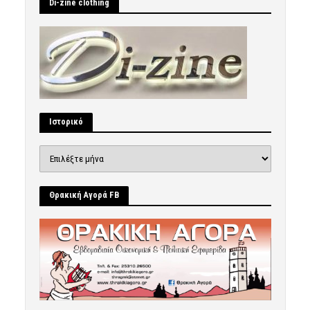
Di-zine clothing
Ιστορικό
Ιστορικό
Θρακική Αγορά FB