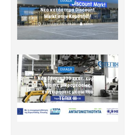
ΕΛΛΑΔΑ
Νέο κατάστημα Discount
Markt στην Κομοτηνή!
22 Ιουλίου 2025 08:20
admin
ΕΛΛΑΔΑ
Νέα δάνεια 330 εκατ. ευρώ
για τις μικρομεσαίες
επιχειρήσεις μέσω του
ΤΕΠΙΧ ΙΙΙ
6 Αυγούστου 2026 09:32
komotini24