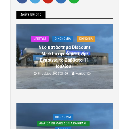
Δείτε Επίσης
LIFESTYLE
OIKONOMIA
ΚΟΙΝΩΝΙΑ
Νέο κατάστημα Discount
Markt στην Κομοτηνή !
Εγκαίνια το Σάββατο 11
Ιουλίου !
8 Ιουλίου 2026 20:00
komotini24
OIKONOMIA
ΑΝΑΤΟΛΙΚΗ ΜΑΚΕΔΟΝΙΑ ΚΑΙ ΘΡΑΚΗ