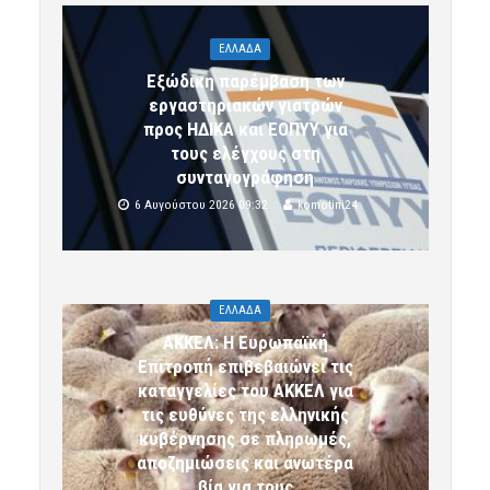
ΕΛΛΑΔΑ
Εξώδικη παρέμβαση των
εργαστηριακών γιατρών
προς ΗΔΙΚΑ και ΕΟΠΥΥ για
τους ελέγχους στη
συνταγογράφηση
6 Αυγούστου 2026 09:32
komotini24
ΕΛΛΑΔΑ
ΑΚΚΕΛ: Η Ευρωπαϊκή
Επιτροπή επιβεβαιώνει τις
καταγγελίες του ΑΚΚΕΛ για
τις ευθύνες της ελληνικής
κυβέρνησης σε πληρωμές,
αποζημιώσεις και ανωτέρα
βία για τους