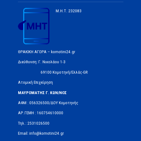
Μ.Η.Τ.
232083
ΘΡΑΚΙΚΗ ΑΓΟΡΑ – komotini24.gr
Διεύθυνση: Γ. Νικολάου 1-3
69100 Κομοτηνή/Ελλάς-GR
Ατομική Επιχείρηση
ΜΑΥΡΟΜΑΤΗΣ Γ. ΚΩΝ/ΝΟΣ
ΑΦΜ : 056326500/ΔOΥ Κομοτηνής
ΑΡ.ΓΕΜΗ : 160754610000
Τηλ.: 2531026500
Email: info@komotini24.gr