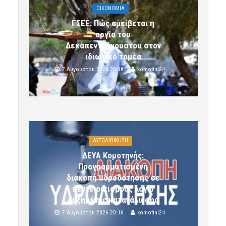
OIKONOMIA
ΓΣΕΕ: Πώς αμείβεται η
αργία του
Δεκαπενταύγουστου στον
ιδιωτικό τομέα
7 Αυγούστου 2026 20:18
komotini24
ΑΥΤΟΔΙΟΙΚΗΣΗ
ΔΕΥΑ Κομοτηνής:
Προγραμματισμένη
διακοπή υδροδότησης σε
πέντε οικισμούς λόγω
αυξημένης κατανάλωσης
7 Αυγούστου 2026 20:16
komotini24