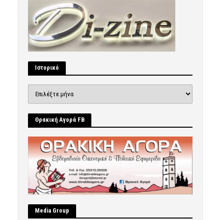
Ιστορικό
Ιστορικό
Θρακική Αγορά FB
Μedia Group