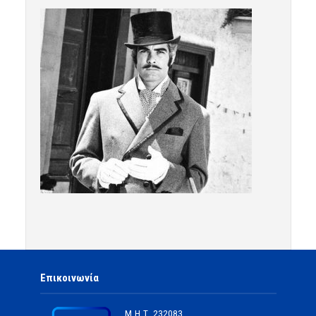
Επικοινωνία
Μ.Η.Τ.
232083