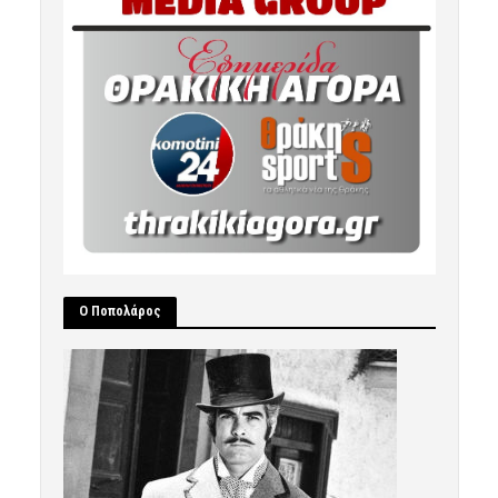
Ο Ποπολάρος