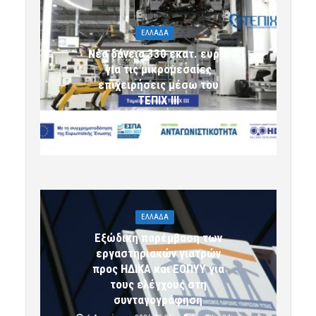
ΕΛΛΑΔΑ
Νέα δάνεια 330 εκατ. ευρώ
για τις μικρομεσαίες
επιχειρήσεις μέσω του
ΤΕΠΙΧ ΙΙΙ
6 Αυγούστου 2026 09:32
komotini24
ΕΛΛΑΔΑ
Εξώδικη παρέμβαση των
εργαστηριακών γιατρών
προς ΗΔΙΚΑ και ΕΟΠΥΥ για
τους ελέγχους στη
συνταγογράφηση