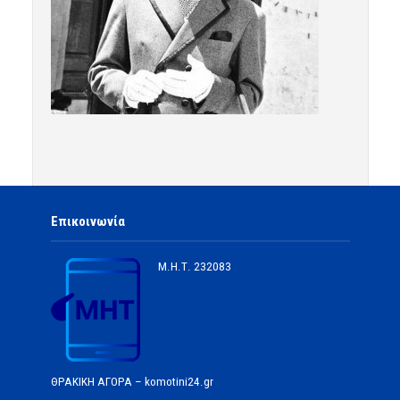
Επικοινωνία
Μ.Η.Τ.
232083
ΘΡΑΚΙΚΗ ΑΓΟΡΑ – komotini24.gr