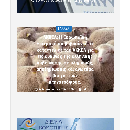
6 Αυγούστου 2026 09:32
komotini24
ΕΛΛΑΔΑ
ΑΚΚΕΛ: Η Ευρωπαϊκή
Επιτροπή επιβεβαιώνει τις
καταγγελίες του ΑΚΚΕΛ για
τις ευθύνες της ελληνικής
κυβέρνησης σε πληρωμές,
αποζημιώσεις και ανωτέρα
βία για τους
κτηνοτρόφους.
6 Αυγούστου 2026 09:32
admin