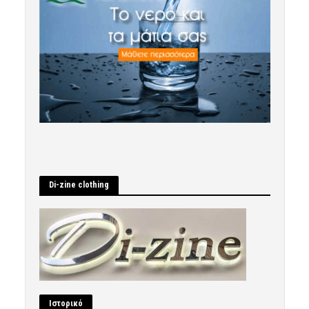
Di-zine clothing
Ιστορικό