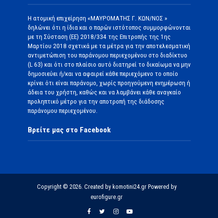
Η ατομική επιχείρηση «ΜΑΥΡΟΜΑΤΗΣ Γ. ΚΩΝ/ΝΟΣ »
δηλώνει ότι η ίδια και ο παρών ιστότοπος συμμορφώνονται
με τη Σύσταση (ΕΕ) 2018/334 της Επιτροπής της 1ης
Μαρτίου 2018 σχετικά με τα μέτρα για την αποτελεσματική
αντιμετώπιση του παράνομου περιεχομένου στο διαδίκτυο
(L 63) και ότι στο πλαίσιο αυτό διατηρεί το δικαίωμα να μην
δημοσιεύει ή/και να αφαιρεί κάθε περιεχόμενο το οποίο
κρίνει ότι είναι παράνομο, χωρίς προηγούμενη ενημέρωση ή
άδεια του χρήστη, καθώς και να λαμβάνει κάθε αναγκαίο
προληπτικό μέτρο για την αποτροπή της διάδοσης
παράνομου περιεχομένου.
Βρείτε μας στο Facebook
Copyright © 2026. Created by komotini24.gr Powered by
eurofigure.gr