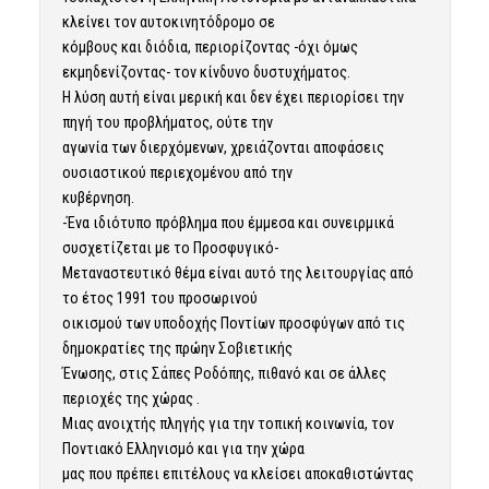
κλείνει τον αυτοκινητόδρομο σε
κόμβους και διόδια, περιορίζοντας -όχι όμως
εκμηδενίζοντας- τον κίνδυνο δυστυχήματος.
Η λύση αυτή είναι μερική και δεν έχει περιορίσει την
πηγή του προβλήματος, ούτε την
αγωνία των διερχόμενων, χρειάζονται αποφάσεις
ουσιαστικού περιεχομένου από την
κυβέρνηση.
-Ένα ιδιότυπο πρόβλημα που έμμεσα και συνειρμικά
συσχετίζεται με το Προσφυγικό-
Μεταναστευτικό θέμα είναι αυτό της λειτουργίας από
το έτος 1991 του προσωρινού
οικισμού των υποδοχής Ποντίων προσφύγων από τις
δημοκρατίες της πρώην Σοβιετικής
Ένωσης, στις Σάπες Ροδόπης, πιθανό και σε άλλες
περιοχές της χώρας .
Μιας ανοιχτής πληγής για την τοπική κοινωνία, τον
Ποντιακό Ελληνισμό και για την χώρα
μας που πρέπει επιτέλους να κλείσει αποκαθιστώντας