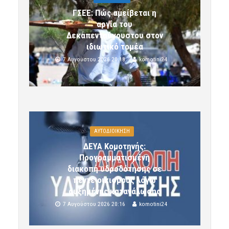
ΓΣΕΕ: Πώς αμείβεται η
αργία του
Δεκαπενταύγουστου στον
ιδιωτικό τομέα
7 Αυγούστου 2026 20:18
komotini24
ΑΥΤΟΔΙΟΙΚΗΣΗ
ΔΕΥΑ Κομοτηνής:
Προγραμματισμένη
διακοπή υδροδότησης σε
πέντε οικισμούς λόγω
αυξημένης κατανάλωσης
7 Αυγούστου 2026 20:16
komotini24