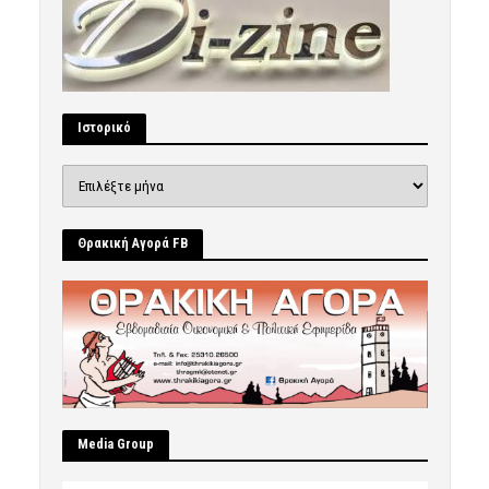
Ιστορικό
Ιστορικό
Θρακική Αγορά FB
Μedia Group