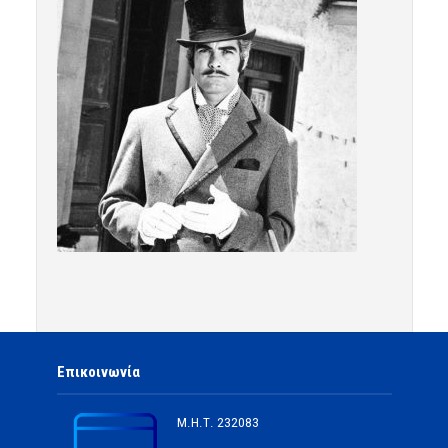
Επικοινωνία
Μ.Η.Τ.
232083