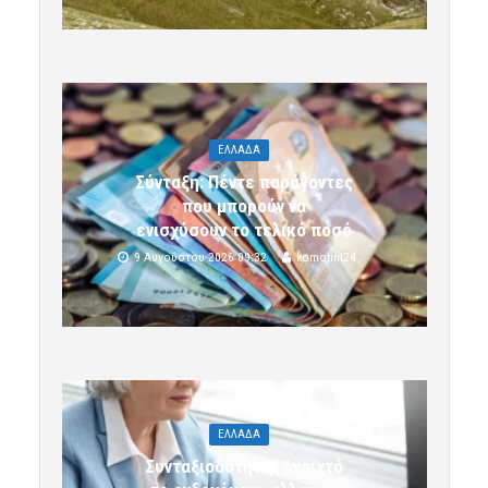
ΕΛΛΑΔΑ
Σύνταξη: Πέντε παράγοντες
που μπορούν να
ενισχύσουν το τελικό ποσό
9 Αυγούστου 2026 09:32
komotini24
ΕΛΛΑΔΑ
Συνταξιοδότηση: Ανοιχτό