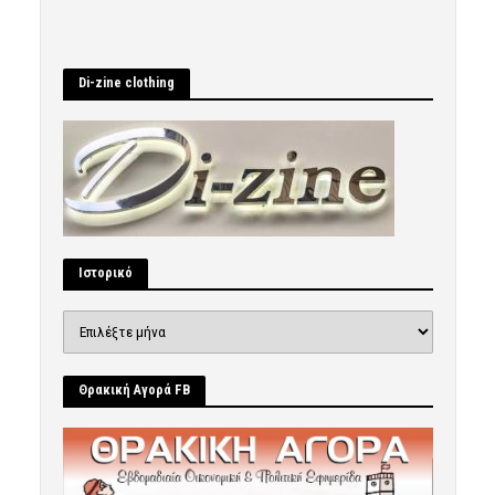
Di-zine clothing
Ιστορικό
Ιστορικό
Θρακική Αγορά FB