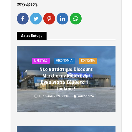
συγχώρεση.
Δείτε Επίσης
LIFESTYLE
OIKONOMIA
ΚΟΙΝΩΝΙΑ
Νέο κατάστημα Discount
Markt στην Κομοτηνή !
Εγκαίνια το Σάββατο 11
Ιουλίου !
8 Ιουλίου 2026 20:00
komotini24