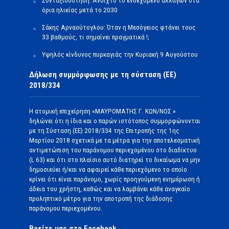
Συνταξιοδότηση: Ανοιχτό το ενδεχόμενο αλλαγών στα
όρια ηλικίας μετά το 2030
Σάκης Αρναούτογλου: Όταν η Μεσόγειος φτάνει τους
33 βαθμούς, τι σημαίνει πραγματικά !;
Υψηλός κίνδυνος πυρκαγιάς την Κυριακή 9 Αυγούστου
Δήλωση συμμόρφωσης με τη σύσταση (ΕΕ)
2018/334
Η ατομική επιχείρηση «ΜΑΥΡΟΜΑΤΗΣ Γ. ΚΩΝ/ΝΟΣ »
δηλώνει ότι η ίδια και ο παρών ιστότοπος συμμορφώνονται
με τη Σύσταση (ΕΕ) 2018/334 της Επιτροπής της 1ης
Μαρτίου 2018 σχετικά με τα μέτρα για την αποτελεσματική
αντιμετώπιση του παράνομου περιεχομένου στο διαδίκτυο
(L 63) και ότι στο πλαίσιο αυτό διατηρεί το δικαίωμα να μην
δημοσιεύει ή/και να αφαιρεί κάθε περιεχόμενο το οποίο
κρίνει ότι είναι παράνομο, χωρίς προηγούμενη ενημέρωση ή
άδεια του χρήστη, καθώς και να λαμβάνει κάθε αναγκαίο
προληπτικό μέτρο για την αποτροπή της διάδοσης
παράνομου περιεχομένου.
Βρείτε μας στο Facebook