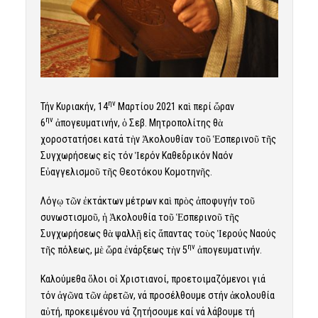
ην
Τήν Κυριακήν, 14
Μαρτίου 2021 καὶ περί ὥραν
ην
6
ἀπογευματινήν, ὁ Σεβ. Μητροπολίτης θὰ
χοροστατήσει κατά τὴν Ἀκολουθίαν τοῦ Ἑσπερινοῦ τῆς
Συγχωρήσεως εἰς τόν Ἱερόν Καθεδρικόν Ναόν
Εὐαγγελισμοῦ τῆς Θεοτόκου Κομοτηνῆς.
Λόγῳ τῶν ἐκτάκτων μέτρων καὶ πρὸς ἀποφυγήν τοῦ
συνωστισμοῦ, ἡ Ἀκολουθία τοῦ Ἑσπερινοῦ τῆς
Συγχωρήσεως θὰ ψαλλῇ εἰς ἅπαντας τοὺς Ἱερούς Ναούς
ην
τῆς πόλεως, μὲ ὥρα ἐνάρξεως τὴν 5
ἀπογευματινήν.
Καλούμεθα ὅλοι οἱ Χριστιανοί, προετοιμαζόμενοι γιά
τόν ἀγῶνα τῶν ἀρετῶν, νά προσέλθουμε στήν ἀκολουθία
αὐτή, προκειμένου νά ζητήσουμε καί νά λάβουμε τή