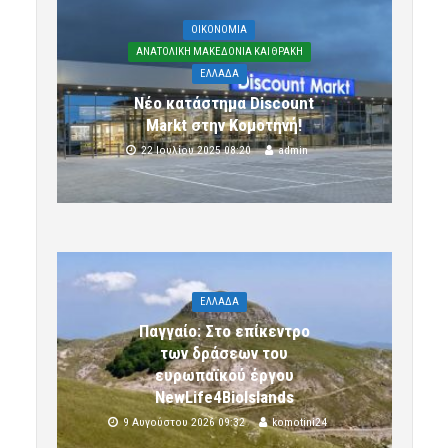
OIKONOMIA
ΑΝΑΤΟΛΙΚΗ ΜΑΚΕΔΟΝΙΑ ΚΑΙ ΘΡΑΚΗ
ΕΛΛΑΔΑ
Νέο κατάστημα Discount
Markt στην Κομοτηνή!
22 Ιουλίου 2025 08:20
admin
ΕΛΛΑΔΑ
Παγγαίο: Στο επίκεντρο
των δράσεων του
ευρωπαϊκού έργου
NewLife4BioIslands
9 Αυγούστου 2026 09:32
komotini24