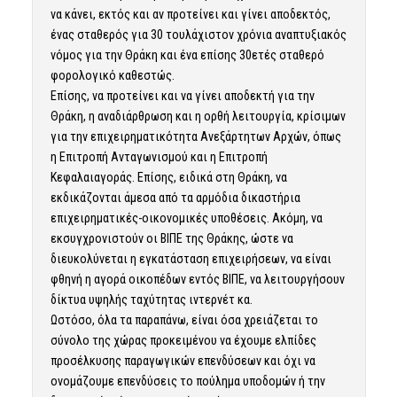
να κάνει, εκτός και αν προτείνει και γίνει αποδεκτός,
ένας σταθερός για 30 τουλάχιστον χρόνια αναπτυξιακός
νόμος για την Θράκη και ένα επίσης 30ετές σταθερό
φορολογικό καθεστώς.
Επίσης, να προτείνει και να γίνει αποδεκτή για την
Θράκη, η αναδιάρθρωση και η ορθή λειτουργία, κρίσιμων
για την επιχειρηματικότητα Ανεξάρτητων Αρχών, όπως
η Επιτροπή Ανταγωνισμού και η Επιτροπή
Κεφαλαιαγοράς. Επίσης, ειδικά στη Θράκη, να
εκδικάζονται άμεσα από τα αρμόδια δικαστήρια
επιχειρηματικές-οικονομικές υποθέσεις. Ακόμη, να
εκσυγχρονιστούν οι ΒΙΠΕ της Θράκης, ώστε να
διευκολύνεται η εγκατάσταση επιχειρήσεων, να είναι
φθηνή η αγορά οικοπέδων εντός ΒΙΠΕ, να λειτουργήσουν
δίκτυα υψηλής ταχύτητας ιντερνέτ κα.
Ωστόσο, όλα τα παραπάνω, είναι όσα χρειάζεται το
σύνολο της χώρας προκειμένου να έχουμε ελπίδες
προσέλκυσης παραγωγικών επενδύσεων και όχι να
ονομάζουμε επενδύσεις το πούλημα υποδομών ή την