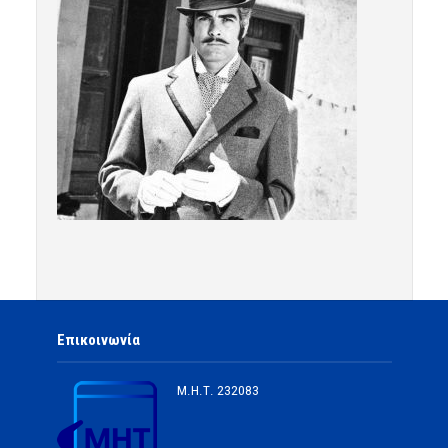
Επικοινωνία
Μ.Η.Τ.
232083