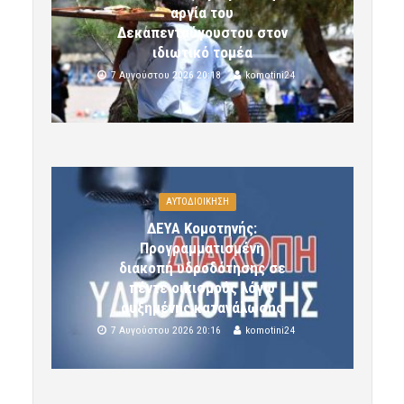
αργία του
Δεκαπενταύγουστου στον
ιδιωτικό τομέα
7 Αυγούστου 2026 20:18
komotini24
ΑΥΤΟΔΙΟΙΚΗΣΗ
ΔΕΥΑ Κομοτηνής:
Προγραμματισμένη
διακοπή υδροδότησης σε
πέντε οικισμούς λόγω
αυξημένης κατανάλωσης
7 Αυγούστου 2026 20:16
komotini24