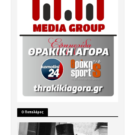
Ο Ποπολάρος