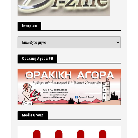
Ιστορικό
Ιστορικό
Θρακική Αγορά FB
Μedia Group