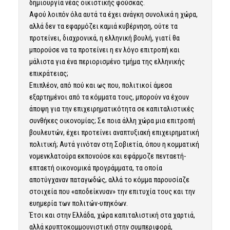
δημιουργία νέας οικιστικής φούσκας.
Αφού λοιπόν όλα αυτά τα έχει ανάγκη συνολικά η χώρα,
αλλά δεν τα εφαρμόζει καμιά κυβέρνηση, ούτε τα
προτείνει, διαχρονικά, η ελληνική βουλή, γιατί θα
μπορούσε να τα προτείνει η εν λόγο επιτροπή και
μάλιστα για ένα περιορισμένο τμήμα της ελληνικής
επικράτειας;
Επιπλέον, από πού και ως που, πολιτικοί άμεσα
εξαρτημένοι από τα κόμματα τους, μπορούν να έχουν
άποψη για την επιχειρηματικότητα σε καπιταλιστικές
συνθήκες οικονομίας; Σε ποια άλλη χώρα μια επιτροπή
βουλευτών, έχει προτείνει αναπτυξιακή επιχειρηματική
πολιτική; Αυτά γινόταν στη Σοβιετία, όπου η κομματική
νομενκλατούρα εκπονούσε και εφάρμοζε πενταετή-
επταετή οικονομικά προγράμματα, τα οποία
αποτύγχαναν παταγωδώς, αλλά το κόμμα παρουσίαζε
στοιχεία που «αποδείκνυαν» την επιτυχία τους και την
ευημερία των πολιτών-υπηκόων.
Έτσι και στην Ελλάδα, χώρα καπιταλιστική στα χαρτιά,
αλλά κρυπτοκομμουνιστική στην συμπεριφορά,