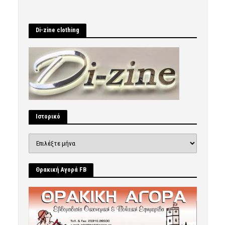
Di-zine clothing
Ιστορικό
Ιστορικό
Θρακική Αγορά FB