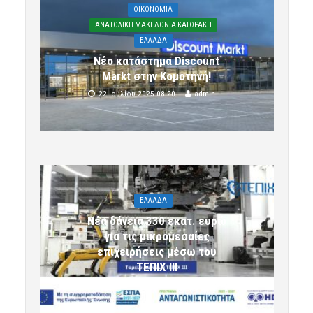
OIKONOMIA
ΑΝΑΤΟΛΙΚΗ ΜΑΚΕΔΟΝΙΑ ΚΑΙ ΘΡΑΚΗ
ΕΛΛΑΔΑ
Νέο κατάστημα Discount
Markt στην Κομοτηνή!
22 Ιουλίου 2025 08:20
admin
ΕΛΛΑΔΑ
Νέα δάνεια 330 εκατ. ευρώ
για τις μικρομεσαίες
επιχειρήσεις μέσω του
ΤΕΠΙΧ ΙΙΙ
6 Αυγούστου 2026 09:32
komotini24