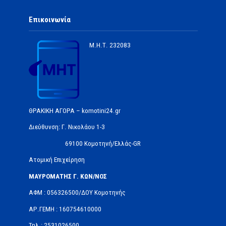
Επικοινωνία
Μ.Η.Τ.
232083
ΘΡΑΚΙΚΗ ΑΓΟΡΑ – komotini24.gr
Διεύθυνση: Γ. Νικολάου 1-3
69100 Κομοτηνή/Ελλάς-GR
Ατομική Επιχείρηση
ΜΑΥΡΟΜΑΤΗΣ Γ. ΚΩΝ/ΝΟΣ
ΑΦΜ : 056326500/ΔOΥ Κομοτηνής
ΑΡ.ΓΕΜΗ : 160754610000
Τηλ.: 2531026500