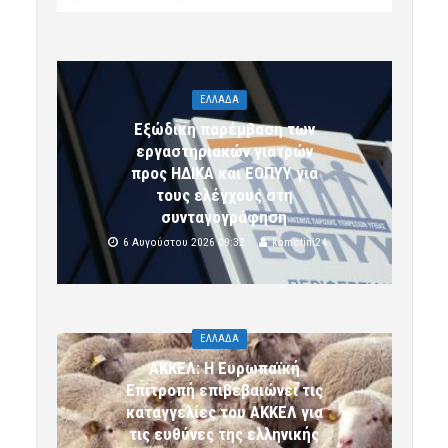
ΕΛΛΑΔΑ
Εξώδικη παρέμβαση των
εργαστηριακών γιατρών
προς ΗΔΙΚΑ και ΕΟΠΥΥ για
τους ελέγχους στη
συνταγογράφηση
6 Αυγούστου 2026 09:32
komotini24
ΕΛΛΑΔΑ
ΑΚΚΕΛ: Η Ευρωπαϊκή
Επιτροπή επιβεβαιώνει τις
καταγγελίες του ΑΚΚΕΛ για
τις ευθύνες της ελληνικής