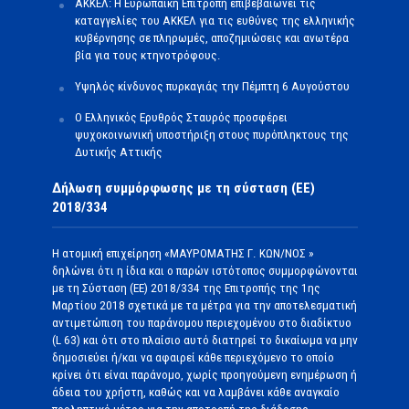
ΑΚΚΕΛ: Η Ευρωπαϊκή Επιτροπή επιβεβαιώνει τις
καταγγελίες του ΑΚΚΕΛ για τις ευθύνες της ελληνικής
κυβέρνησης σε πληρωμές, αποζημιώσεις και ανωτέρα
βία για τους κτηνοτρόφους.
Υψηλός κίνδυνος πυρκαγιάς την Πέμπτη 6 Αυγούστου
Ο Ελληνικός Ερυθρός Σταυρός προσφέρει
ψυχοκοινωνική υποστήριξη στους πυρόπληκτους της
Δυτικής Αττικής
Δήλωση συμμόρφωσης με τη σύσταση (ΕΕ)
2018/334
Η ατομική επιχείρηση «ΜΑΥΡΟΜΑΤΗΣ Γ. ΚΩΝ/ΝΟΣ »
δηλώνει ότι η ίδια και ο παρών ιστότοπος συμμορφώνονται
με τη Σύσταση (ΕΕ) 2018/334 της Επιτροπής της 1ης
Μαρτίου 2018 σχετικά με τα μέτρα για την αποτελεσματική
αντιμετώπιση του παράνομου περιεχομένου στο διαδίκτυο
(L 63) και ότι στο πλαίσιο αυτό διατηρεί το δικαίωμα να μην
δημοσιεύει ή/και να αφαιρεί κάθε περιεχόμενο το οποίο
κρίνει ότι είναι παράνομο, χωρίς προηγούμενη ενημέρωση ή
άδεια του χρήστη, καθώς και να λαμβάνει κάθε αναγκαίο