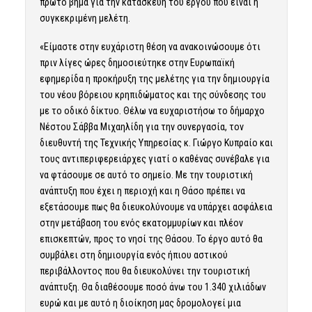
πρώτο βήμα για την κατασκευή του έργου που είναι η
συγκεκριμένη μελέτη.
«Είμαστε στην ευχάριστη θέση να ανακοινώσουμε ότι
πριν λίγες ώρες δημοσιεύτηκε στην Ευρωπαϊκή
εφημερίδα η προκήρυξη της μελέτης για την δημιουργία
του νέου βόρειου κρηπιδώματος και της σύνδεσης του
με το οδικό δίκτυο. Θέλω να ευχαριστήσω το δήμαρχο
Νέστου Σάββα Μιχαηλίδη για την συνεργασία, τον
διευθυντή της Τεχνικής Υπηρεσίας κ. Γιώργο Κυπραίο και
τους αντιπεριφερειάρχες γιατί ο καθένας συνέβαλε για
να φτάσουμε σε αυτό το σημείο. Με την τουριστική
ανάπτυξη που έχει η περιοχή και η Θάσο πρέπει να
εξετάσουμε πως θα διευκολύνουμε να υπάρχει ασφάλεια
στην μετάβαση του ενός εκατομμυρίων και πλέον
επισκεπτών, προς το νησί της Θάσου. Το έργο αυτό θα
συμβάλει στη δημιουργία ενός ήπιου αστικού
περιβάλλοντος που θα διευκολύνει την τουριστική
ανάπτυξη. Θα διαθέσουμε ποσό άνω του 1.340 χιλιάδων
ευρώ και με αυτό η διοίκηση μας δρομολογεί μια