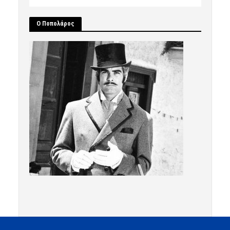
Ο Ποπολάρος