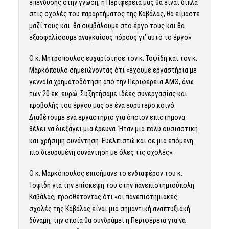
επένδυσης στην γνώση, η Περιφέρεια μας θα είναι δίπλα
στις σχολές του παραρτήματος της Καβάλας, θα είμαστε
μαζί τους και θα συμβάλουμε στο έργο τους και θα
εξασφαλίσουμε αναγκαίους πόρους γι’ αυτό το έργο».
Ο κ. Μητρόπουλος ευχαρίστησε τον κ. Τοψίδη και τον κ.
Μαρκόπουλο σημειώνοντας ότι «έχουμε εργαστήρια με
γενναία χρηματοδότηση από την Περιφέρεια ΑΜΘ, άνω
των 20 εκ. ευρώ. Συζητήσαμε ιδέες συνεργασίας και
προβολής του έργου μας σε ένα ευρύτερο κοινό.
Διαθέτουμε ένα εργαστήριο για όποιον επιστήμονα
θέλει να διεξάγει μια έρευνα. Ήταν μια πολύ ουσιαστική
και χρήσιμη συνάντηση. Ευελπιστώ και σε μια επόμενη
πιο διευρυμένη συνάντηση με όλες τις σχολές».
Ο κ. Μαρκόπουλος επισήμανε το ενδιαφέρον του κ.
Τοψίδη για την επίσκεψη του στην πανεπιστημιούπολη
Καβάλας, προσθέτοντας ότι «οι πανεπιστημιακές
σχολές της Καβάλας είναι μια σημαντική αναπτυξιακή
δύναμη, την οποία θα συνδράμει η Περιφέρεια για να