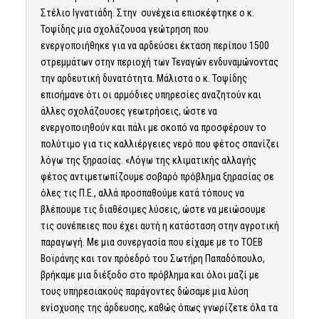
Στέλιο Ιγνατιάδη. Στην συνέχεια επισκέφτηκε ο κ.
Τοψίδης μια σχολάζουσα γεώτρηση που
ενεργοποιήθηκε για να αρδεύσει έκταση περίπου 1500
στρεμμάτων στην περιοχή των Τεναγών ενδυναμώνοντας
την αρδευτική δυνατότητα. Μάλιστα ο κ. Τοψίδης
επισήμανε ότι οι αρμόδιες υπηρεσίες αναζητούν και
άλλες σχολάζουσες γεωτρήσεις, ώστε να
ενεργοποιηθούν και πάλι με σκοπό να προσφέρουν το
πολύτιμο για τις καλλιέργειες νερό που φέτος σπανίζει
λόγω της ξηρασίας. «Λόγω της κλιματικής αλλαγής
φέτος αντιμετωπίζουμε σοβαρό πρόβλημα ξηρασίας σε
όλες τις Π.Ε., αλλά προσπαθούμε κατά τόπους να
βλέπουμε τις διαθέσιμες λύσεις, ώστε να μειώσουμε
τις συνέπειες που έχει αυτή η κατάσταση στην αγροτική
παραγωγή. Με μια συνεργασία που είχαμε με το ΤΟΕΒ
Βοϊράνης και τον πρόεδρό του Σωτήρη Παπαδόπουλο,
βρήκαμε μια διέξοδο στο πρόβλημα και όλοι μαζί με
τους υπηρεσιακούς παράγοντες δώσαμε μια λύση
ενίσχυσης της άρδευσης, καθώς όπως γνωρίζετε όλα τα