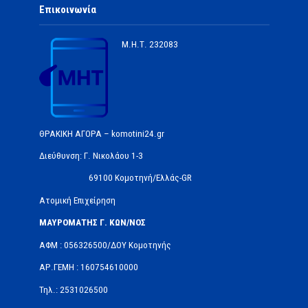
Επικοινωνία
Μ.Η.Τ.
232083
ΘΡΑΚΙΚΗ ΑΓΟΡΑ – komotini24.gr
Διεύθυνση: Γ. Νικολάου 1-3
69100 Κομοτηνή/Ελλάς-GR
Ατομική Επιχείρηση
ΜΑΥΡΟΜΑΤΗΣ Γ. ΚΩΝ/ΝΟΣ
ΑΦΜ : 056326500/ΔOΥ Κομοτηνής
ΑΡ.ΓΕΜΗ : 160754610000
Τηλ.: 2531026500