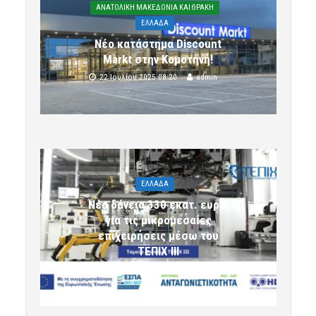
ΑΝΑΤΟΛΙΚΗ ΜΑΚΕΔΟΝΙΑ ΚΑΙ ΘΡΑΚΗ
ΕΛΛΑΔΑ
Νέο κατάστημα Discount
Markt στην Κομοτηνή!
22 Ιουλίου 2025 08:20
admin
ΕΛΛΑΔΑ
Νέα δάνεια 330 εκατ. ευρώ
για τις μικρομεσαίες
επιχειρήσεις μέσω του
ΤΕΠΙΧ ΙΙΙ
6 Αυγούστου 2026 09:32
komotini24