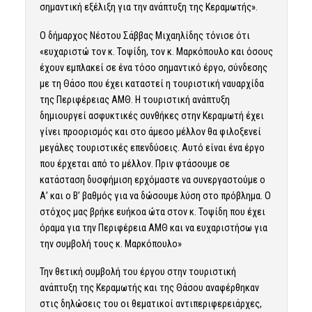
σημαντική εξέλιξη για την ανάπτυξη της Κεραμωτής».
Ο δήμαρχος Νέστου Σάββας Μιχαηλίδης τόνισε ότι
«ευχαριστώ τον κ. Τοψίδη, τον κ. Μαρκόπουλο και όσους
έχουν εμπλακεί σε ένα τόσο σημαντικό έργο, σύνδεσης
με τη Θάσο που έχει καταστεί η τουριστική ναυαρχίδα
της Περιφέρειας ΑΜΘ. Η τουριστική ανάπτυξη
δημιουργεί ασφυκτικές συνθήκες στην Κεραμωτή έχει
γίνει προορισμός και στο άμεσο μέλλον θα φιλοξενεί
μεγάλες τουριστικές επενδύσεις. Αυτό είναι ένα έργο
που έρχεται από το μέλλον. Πριν φτάσουμε σε
κατάσταση δυσφήμιση ερχόμαστε να συνεργαστούμε ο
Α’ και ο Β’ βαθμός για να δώσουμε λύση στο πρόβλημα. Ο
στόχος μας βρήκε ευήκοα ώτα στον κ. Τοψίδη που έχει
όραμα για την Περιφέρεια ΑΜΘ και να ευχαριστήσω για
την συμβολή τους κ. Μαρκόπουλο»
Την θετική συμβολή του έργου στην τουριστική
ανάπτυξη της Κεραμωτής και της Θάσου αναφέρθηκαν
στις δηλώσεις του οι θεματικοί αντιπεριφερειάρχες,