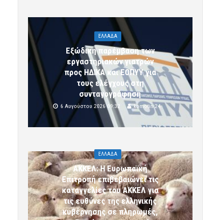
ΕΛΛΑΔΑ
Εξώδικη παρέμβαση των
εργαστηριακών γιατρών
προς ΗΔΙΚΑ και ΕΟΠΥΥ για
τους ελέγχους στη
συνταγογράφηση
6 Αυγούστου 2026 09:32
komotini24
ΕΛΛΑΔΑ
ΑΚΚΕΛ: Η Ευρωπαϊκή
Επιτροπή επιβεβαιώνει τις
καταγγελίες του ΑΚΚΕΛ για
τις ευθύνες της ελληνικής
κυβέρνησης σε πληρωμές,