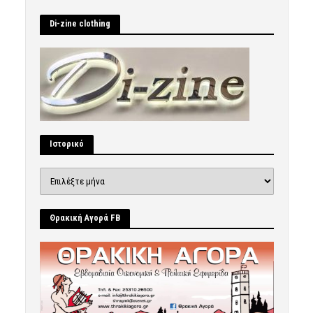
Di-zine clothing
Ιστορικό
Ιστορικό
Θρακική Αγορά FB