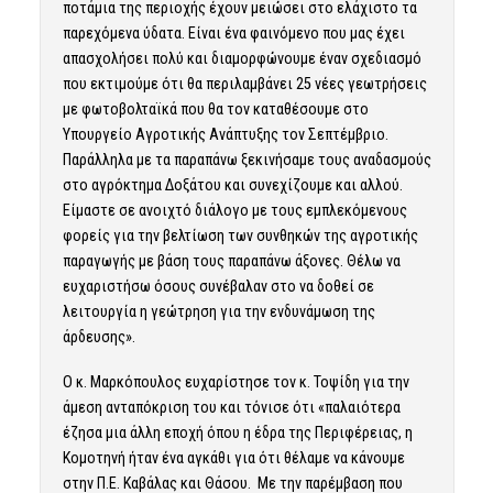
ποτάμια της περιοχής έχουν μειώσει στο ελάχιστο τα
παρεχόμενα ύδατα. Είναι ένα φαινόμενο που μας έχει
απασχολήσει πολύ και διαμορφώνουμε έναν σχεδιασμό
που εκτιμούμε ότι θα περιλαμβάνει 25 νέες γεωτρήσεις
με φωτοβολταϊκά που θα τον καταθέσουμε στο
Υπουργείο Αγροτικής Ανάπτυξης τον Σεπτέμβριο.
Παράλληλα με τα παραπάνω ξεκινήσαμε τους αναδασμούς
στο αγρόκτημα Δοξάτου και συνεχίζουμε και αλλού.
Είμαστε σε ανοιχτό διάλογο με τους εμπλεκόμενους
φορείς για την βελτίωση των συνθηκών της αγροτικής
παραγωγής με βάση τους παραπάνω άξονες. Θέλω να
ευχαριστήσω όσους συνέβαλαν στο να δοθεί σε
λειτουργία η γεώτρηση για την ενδυνάμωση της
άρδευσης».
Ο κ. Μαρκόπουλος ευχαρίστησε τον κ. Τοψίδη για την
άμεση ανταπόκριση του και τόνισε ότι «παλαιότερα
έζησα μια άλλη εποχή όπου η έδρα της Περιφέρειας, η
Κομοτηνή ήταν ένα αγκάθι για ότι θέλαμε να κάνουμε
στην Π.Ε. Καβάλας και Θάσου. Με την παρέμβαση που