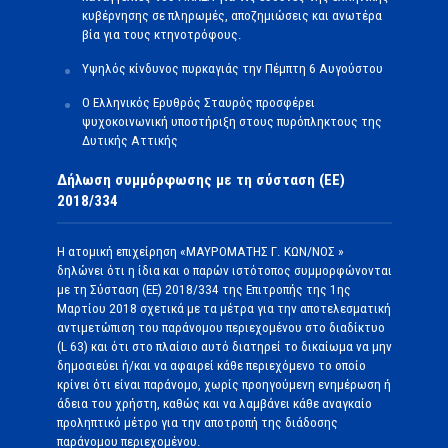
κυβέρνησης σε πληρωμές, αποζημιώσεις και ανωτέρα
βία για τους κτηνοτρόφους.
Υψηλός κίνδυνος πυρκαγιάς την Πέμπτη 6 Αυγούστου
Ο Ελληνικός Ερυθρός Σταυρός προσφέρει
ψυχοκοινωνική υποστήριξη στους πυρόπληκτους της
Δυτικής Αττικής
Δήλωση συμμόρφωσης με τη σύσταση (ΕΕ)
2018/334
Η ατομική επιχείρηση «ΜΑΥΡΟΜΑΤΗΣ Γ. ΚΩΝ/ΝΟΣ »
δηλώνει ότι η ίδια και ο παρών ιστότοπος συμμορφώνονται
με τη Σύσταση (ΕΕ) 2018/334 της Επιτροπής της 1ης
Μαρτίου 2018 σχετικά με τα μέτρα για την αποτελεσματική
αντιμετώπιση του παράνομου περιεχομένου στο διαδίκτυο
(L 63) και ότι στο πλαίσιο αυτό διατηρεί το δικαίωμα να μην
δημοσιεύει ή/και να αφαιρεί κάθε περιεχόμενο το οποίο
κρίνει ότι είναι παράνομο, χωρίς προηγούμενη ενημέρωση ή
άδεια του χρήστη, καθώς και να λαμβάνει κάθε αναγκαίο
προληπτικό μέτρο για την αποτροπή της διάδοσης
παράνομου περιεχομένου.