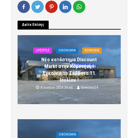
Δείτε Επίσης
LIFESTYLE
OIKONOMIA
ΚΟΙΝΩΝΙΑ
Νέο κατάστημα Discount
Markt στην Κομοτηνή !
Εγκαίνια το Σάββατο 11
Ιουλίου !
8 Ιουλίου 2026 20:00
komotini24
OIKONOMIA