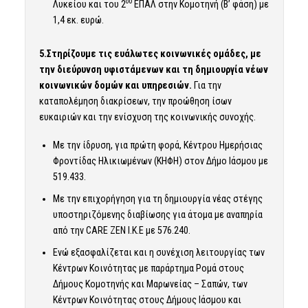
ου
Λυκείου και του 2
ΕΠΑΛ στην Κομοτηνή (Β’ φάση) με
1,4 εκ. ευρώ.
5.Στηρίζουμε τις ευάλωτες κοινωνικές ομάδες, με
την διεύρυνση υφιστάμενων και τη δημιουργία νέων
κοινωνικών δομών και υπηρεσιών.
Για την
καταπολέμηση διακρίσεων, την προώθηση ίσων
ευκαιριών και την ενίσχυση της κοινωνικής συνοχής.
Με την ίδρυση, για πρώτη φορά, Κέντρου Ημερήσιας
Φροντίδας Ηλικιωμένων (ΚΗΦΗ) στον Δήμο Ιάσμου με
519.433.
Με την επιχορήγηση για τη δημιουργία νέας στέγης
υποστηριζόμενης διαβίωσης για άτομα με αναπηρία
από την CARE ZEN Ι.Κ.Ε με 576.240.
Ενώ εξασφαλίζεται και η συνέχιση λειτουργίας των
Κέντρων Κοινότητας με παράρτημα Ρομά στους
Δήμους Κομοτηνής και Μαρωνείας – Σαπών, των
Κέντρων Κοινότητας στους Δήμους Ιάσμου και