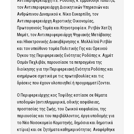
Αντιπεριφερειάρχη Π.Ε. Ροδόπης κ. Εμμανουήλ Ταπατζά,
τον Αντιπεριφερειάρχη Διοικητικών Υπηρεσιών και
Ανθρώπινου Δυναμικού κ. Νίκο Ευκαρπίδη, τον
Αντιπεριφερειάρχη Αγροτικής Οικονομίας,
Πρωτογενούς Τομέα και Κτηνοτροφία κ. Ριτβάν Χατζή
Μεμέτ, τον Αντιπεριφερειάρχη Ψηφιακής Μετάβασης
και Ηλεκτρονικής Διακυβέρνησης κ. Μολλά Ισά Ριτβάν
και τον υπεύθυνο τομέα Πολιτικής Γης και Ορεινού
Όγκου της Περιφερειακής Ενότητας Ροδόπης κ. Αχμέτ
Οσμάν Πεχλιβάν, παρουσίασε τα πεπραγμένα της
διοίκησης για την Περιφερειακή Ενότητα Ροδόπης και
ενημέρωσε σχετικά με τις πρωτοβουλίες και τις
δράσεις που έχουν υλοποιηθεί ή προγραμματίζονται.
Ο Περιφερειάρχης κος Τοψίδης εστίασε σε θέματα
υποδομών (αντιπλημμυρικά, οδικής ασφάλειας,
προστασίας της ζωής, του ζωικού κεφαλαίου, της
περιουσίας και του περιβάλλοντος, έργα υποδομής για
το Νέο Νοσοκομείο Κομοτηνής, δημόσια και δημοτικά
κτίρια) και σε ζητήματα καθημερινότητας. Αναφέρθηκε