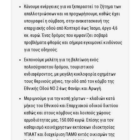
Κάνουμε ενέργειες για να ξεπεραστεί το ζήτημα των
απαλλοτριώσεων και να προχωρήσουμε, καθώς έχει
υπογραφεί η σύμβαση, στην ανακατασκευή της
επαρχιακής οδού από Κοπτερό έως Ίασμο, έργο 4,6
εκ. ευρώ. Ένας δρόμος που εμφανίζει σοβαρά
προβλήματα φθοράς και σήμερα εγκυμονεί κινδύνους
για τους οδηγούς.
Εκπονούμε μελέτη για τη βελτίωση ενός
πολυσύχναστου δρόμου, τουριστικού
ενδιαφέροντος, με μεγάλη κυκλοφορία οχημάτων
τους θερινούς μήνες, την οδό από τον κόμβο της
Εθνικής Οδού ΝΟ 2 έως Φανάρι και Αρωγή.
Μεριμνούμε για την κοπή χόρτων – κλαδιών κατά
μήκος του Εθνικού και Επαρχιακού οδικού δικτύου
καθώς και στους κόμβους και λοιπούς χώρους
αρμοδιότητας μας, 150.000 ευρώ. Επίσης για τον
καθαρισμό κοινόχρηστων εκτάσεων ιδιοκτησίας
ΥΠΑΑΤ και διαχείριση ΠΑΜΘ εντός οικισμών της