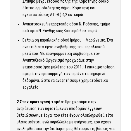
Σταθμό μέχρι είσοδο πόλης της Κομοτηνής-οδικό
δίκτυο αρμοδιότητας Δήμου Κομοτηνή και
εγκαταστάσεις Δ.Π.Θ.) 4,2 εκ. ευρώ.
Ανακατασκευή επαρχιακής οδού Ν. Ροδόπης, τμήμα
από όρια Ν. Ξάνθης έως Κοπτερό 6 εκ. ευρώ
Βελτίωση παραλιακής οδού Ιμέρου – Μαρώνειας. Ένα
αναπτυξιακό έργο αναβάθμισης του παραλιακού
μετώπου. Με προγραμματική σύμβαση με τον
Αναπτυξιακό Οργανισμό προχωράμε στην
επικαιροποίηση μελέτης του 2011. Η επικαιροποίηση
αφορά την προσαρμογή των τιμών στα σημερινά
δεδομένα, ώστε να αναζητήσουμε χρηματοδοτικό
εργαλείο.
2.Στον πρωτογενή τομέα:
Προχωρούμε στην
αναβάθμιση των υφιστάμενων υποδομών έγγειων
βελτιώσεων με έργα, που είτε έχουν ολοκληρωθεί, είτε
υλοποιούνται, ενώ παράλληλα με ενέργειες, που έχουν
αναληφθεί από την διοίκηση μας, θέτουμε τις βάσεις για