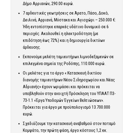
Δήμο Αρριανών, 290.00 ευρώ.
7 αρδευτικές γεωτρήσεις σε Άρατο, Πάσο, Δοκό,
Δειλινά, Αρριανά, Μύστακα και Αγιοχώρι – 250.000 €:
Ήδη εντοπίστηκε επαρκές υδάτινο δυναμικό σε 6
περιοχές. Ακολουθεί η ηλεκτροδότηση (με
επιδότηση έως 72%) και η δημιουργία δικτύων
άρδευσης.
Εκπονούμε μελέτη ταμιευτήρων λιμνοδεξαμενών σε
επιλεγμένα σημεία της Ροδόπης, 110.000 ευρώ.
Οι μελέτες για το έργο « Κατασκευή δικτύου
διανομής ταμιευτήρων Νέου Σιδηροχωρίου και Νέας
Αδριανής» έχουν ωριμάσει και πρόκειται να
υποβληθούν στην ανοιχτή Πρόσκληση του ΥΠΑΑΤ Π3-
73-1.1 «Έργα Υποδομών Έγγείων Βελτιώσεων».
Πρόκειται για έργο με προϋπολογισμό 13.700.000
ευρώ.
Σχεδιάζουμε την κατασκευή αναβαθμού στον ποταμό
Κομψάτο, την πρώτη φάση, έργο κόστους 1,2 εκ.