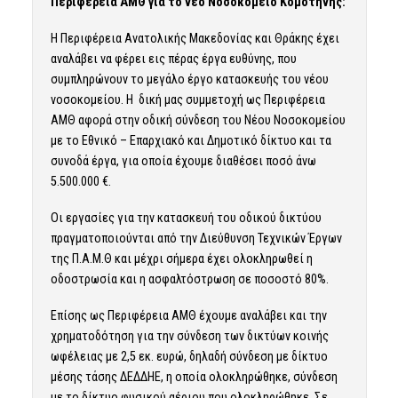
Περιφέρεια ΑΜΘ για το νέο Νοσοκομείο Κομοτηνής:
Η Περιφέρεια Ανατολικής Μακεδονίας και Θράκης έχει
αναλάβει να φέρει εις πέρας έργα ευθύνης, που
συμπληρώνουν το μεγάλο έργο κατασκευής του νέου
νοσοκομείου. Η δική μας συμμετοχή ως Περιφέρεια
ΑΜΘ αφορά στην οδική σύνδεση του Νέου Νοσοκομείου
με το Εθνικό – Επαρχιακό και Δημοτικό δίκτυο και τα
συνοδά έργα, για οποία έχουμε διαθέσει ποσό άνω
5.500.000 €.
Οι εργασίες για την κατασκευή του οδικού δικτύου
πραγματοποιούνται από την Διεύθυνση Τεχνικών Έργων
της Π.Α.Μ.Θ και μέχρι σήμερα έχει ολοκληρωθεί η
οδοστρωσία και η ασφαλτόστρωση σε ποσοστό 80%.
Επίσης ως Περιφέρεια ΑΜΘ έχουμε αναλάβει και την
χρηματοδότηση για την σύνδεση των δικτύων κοινής
ωφέλειας με 2,5 εκ. ευρώ, δηλαδή σύνδεση με δίκτυο
μέσης τάσης ΔΕΔΔΗΕ, η οποία ολοκληρώθηκε, σύνδεση
με το δίκτυο φυσικού αέριου που ολοκληρώθηκε. Σε