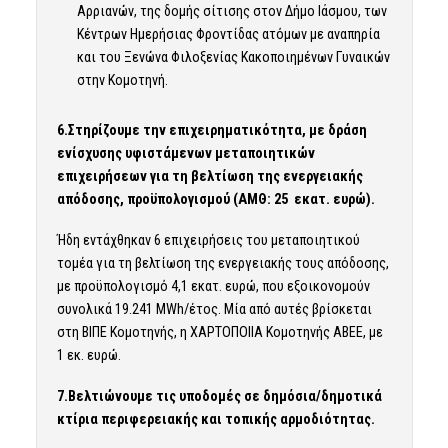
Αρριανών, της δομής σίτισης στον Δήμο Ιάσμου, των
Κέντρων Ημερήσιας Φροντίδας ατόμων με αναπηρία
και του Ξενώνα Φιλοξενίας Κακοποιημένων Γυναικών
στην Κομοτηνή.
6.Στηρίζουμε την επιχειρηματικότητα, με δράση
ενίσχυσης υφιστάμενων μεταποιητικών
επιχειρήσεων για τη βελτίωση της ενεργειακής
απόδοσης, προϋπολογισμού (ΑΜΘ: 25 εκατ. ευρώ).
Ήδη εντάχθηκαν 6 επιχειρήσεις του μεταποιητικού
τομέα για τη βελτίωση της ενεργειακής τους απόδοσης,
με προϋπολογισμό 4,1 εκατ. ευρώ, που εξοικονομούν
συνολικά 19.241 MWh/έτος. Μία από αυτές βρίσκεται
στη ΒΙΠΕ Κομοτηνής, η ΧΑΡΤΟΠΟΙΙΑ Κομοτηνής ΑΒΕΕ, με
1 εκ. ευρώ.
7.Βελτιώνουμε τις υποδομές σε δημόσια/δημοτικά
κτίρια περιφερειακής και τοπικής αρμοδιότητας.