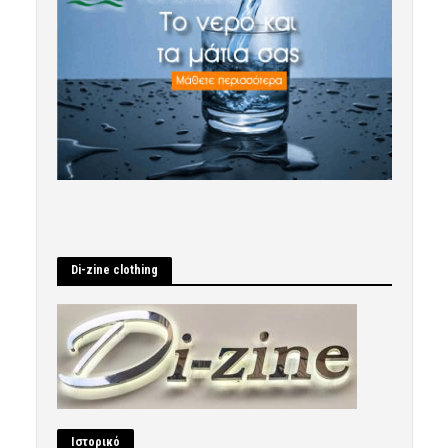
Di-zine clothing
Ιστορικό