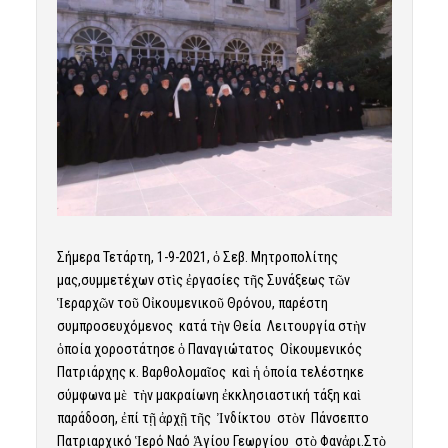
Σήμερα Τετάρτη, 1-9-2021, ὁ Σεβ. Μητροπολίτης
μας,συμμετέχων στὶς ἐργασίες τῆς Συνάξεως τῶν
Ἱεραρχῶν τοῦ Οἰκουμενικοῦ Θρόνου, παρέστη
συμπροσευχόμενος κατά τὴν Θεία Λειτουργία στὴν
ὁποία χοροστάτησε ὁ Παναγιώτατος Οἰκουμενικός
Πατριάρχης κ. Βαρθολομαῖος καὶ ἡ ὁποία τελέστηκε
σύμφωνα μὲ τὴν μακραίωνη ἐκκλησιαστική τάξη καὶ
παράδοση, ἐπί τῇ ἀρχῇ τῆς Ἰνδίκτου στὸν Πάνσεπτο
Πατριαρχικό Ἱερό Ναό Ἁγίου Γεωργίου στὸ Φανἀρι.Στὸ