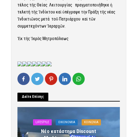
τέλος τῆς Θείας Λειτουργίας πραγματοποιήθηκε ἡ
τελετή τῆς Ἰνδίκτου καὶ ὑπέγραψε τὴν Πράξη τῆς νέας
Ἰνδικτιῶνος μετά τοῦ Πατριάρχου καὶ τῶν
συμμετεχόντων Ἱεραρχῶν.
Ἐκ τῆς Ἱερᾶς Μητροπόλεως
Δείτε Επίσης
LIFESTYLE
OIKONOMIA
ΚΟΙΝΩΝΙΑ
Νέο κατάστημα Discount