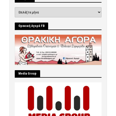
Ιστορικό
Θρακική Αγορά FB
Μedia Group