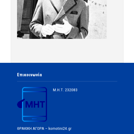
Επικοινωνία
Μ.Η.Τ.
232083
ΘΡΑΚΙΚΗ ΑΓΟΡΑ – komotini24.gr