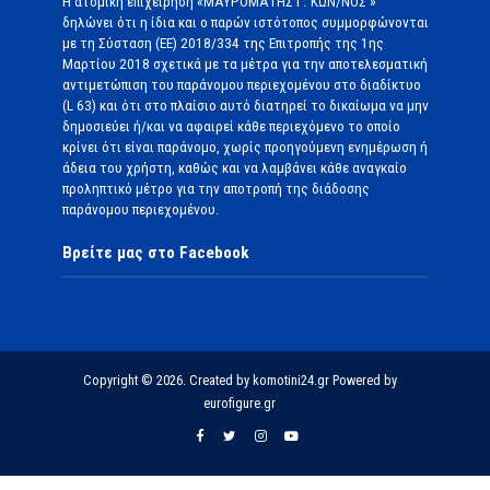
Η ατομική επιχείρηση «ΜΑΥΡΟΜΑΤΗΣ Γ. ΚΩΝ/ΝΟΣ »
δηλώνει ότι η ίδια και ο παρών ιστότοπος συμμορφώνονται
με τη Σύσταση (ΕΕ) 2018/334 της Επιτροπής της 1ης
Μαρτίου 2018 σχετικά με τα μέτρα για την αποτελεσματική
αντιμετώπιση του παράνομου περιεχομένου στο διαδίκτυο
(L 63) και ότι στο πλαίσιο αυτό διατηρεί το δικαίωμα να μην
δημοσιεύει ή/και να αφαιρεί κάθε περιεχόμενο το οποίο
κρίνει ότι είναι παράνομο, χωρίς προηγούμενη ενημέρωση ή
άδεια του χρήστη, καθώς και να λαμβάνει κάθε αναγκαίο
προληπτικό μέτρο για την αποτροπή της διάδοσης
παράνομου περιεχομένου.
Βρείτε μας στο Facebook
Copyright © 2026. Created by komotini24.gr Powered by
eurofigure.gr