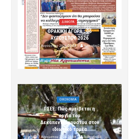
ΔΙΑΦΟΡΑ
ΘΡΑΚΙΚΗ ΑΓΟΡΑ : 06
ΑΥΓΟΥΣΤΟΥ 2026
7 Αυγούστου 2026 20:24
komotini24
OIKONOMIA
ΓΣΕΕ: Πώς αμείβεται η
αργία του
Δεκαπενταύγουστου στον
ιδιωτικό τομέα
7 Αυγούστου 2026 20:18
komotini24