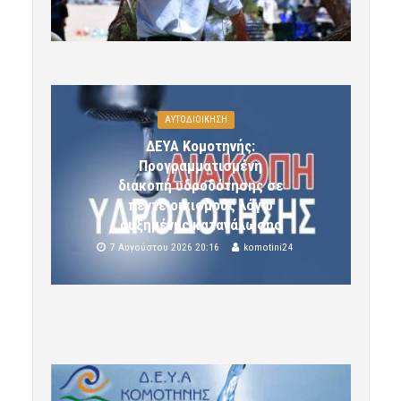
ΑΥΤΟΔΙΟΙΚΗΣΗ
ΔΕΥΑ Κομοτηνής:
Προγραμματισμένη
διακοπή υδροδότησης σε
πέντε οικισμούς λόγω
αυξημένης κατανάλωσης
7 Αυγούστου 2026 20:16
komotini24