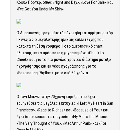
Κόουλ Πόρτερ, όπως «Night and Day», «Love For Sale» και
«I’ve Got You Under My Skin».
Ο Αμερικανός τραγουδιστής έχει ήδη καταρρίψει ρεκόρ
Γκίνες ως ο μεγαλύτερης ηλικίας καλλιτέχνης που
κατακτά τη θέση νούμερο 1 στο αμερικανικό chart
άλμπουμ, με το πρόσφατα ηχογραφημένο «Cheek to
Cheek» και για το πιο μεγάλο χρονικό διάστημα μεταξύ
ηχογράφησης και εκ νέου ηχογράφησης για το
«Fascinating Rhythm» -μετά από 69 χρόνια.
Ο Τόνι Μπένετ στην 70χρονη καριέρα του έχει
ερμηνεύσει τις μεγάλες επιτυχίες «I Left My Heart in San
Francisco», «Rags to Riches» και «Because of You» και
έχει διασκευάσει τα τραγούδια «Fly Me to the Moon»,
«The Very Thought of You», «MacArthur Park» και «For
Once In My Life».