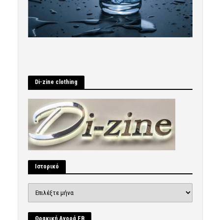
Di-zine clothing
Ιστορικό
Ιστορικό
Θρακική Αγορά FB