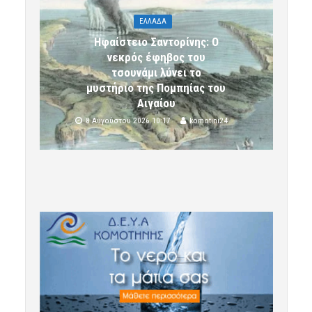
ΕΛΛΑΔΑ
Ηφαίστειο Σαντορίνης: Ο
νεκρός έφηβος του
τσουνάμι λύνει το
μυστήριο της Πομπηίας του
Αιγαίου
8 Αυγούστου 2026 10:17
komotini24