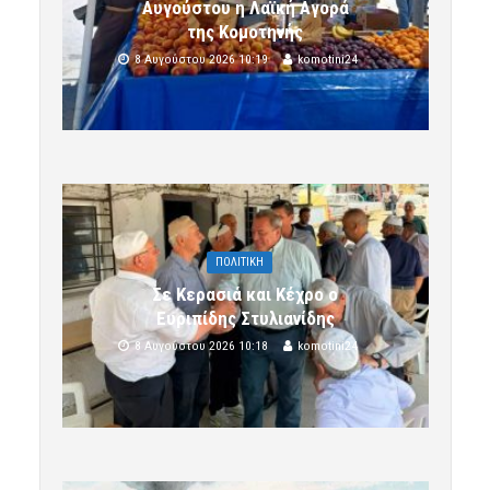
Αυγούστου η Λαϊκή Αγορά
της Κομοτηνής
8 Αυγούστου 2026 10:19
komotini24
ΠΟΛΙΤΙΚΗ
Σε Κερασιά και Κέχρο ο
Ευριπίδης Στυλιανίδης
8 Αυγούστου 2026 10:18
komotini24