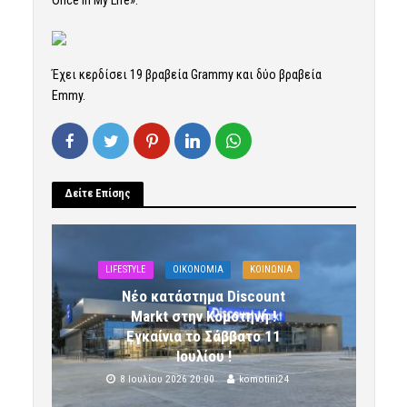
Έχει κερδίσει 19 βραβεία Grammy και δύο βραβεία
Emmy.
Δείτε Επίσης
LIFESTYLE
OIKONOMIA
ΚΟΙΝΩΝΙΑ
Νέο κατάστημα Discount
Markt στην Κομοτηνή !
Εγκαίνια το Σάββατο 11
Ιουλίου !
8 Ιουλίου 2026 20:00
komotini24