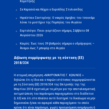
Κομοτηνής
Σε Κερασιά και Κέχρο ο Ευριπίδης Στυλιανίδης
Ηφαίστειο Σαντορίνης: Ο νεκρός έφηβος του τσουνάμι
λύνει το μυστήριο της Πομπηίας του Αιγαίου
Εορτολόγιο: Ποιοι γιορτάζουν σήμερα, Σάββατο 08
Αυγούστου 2026
Καιρός: Έως τους 39 βαθμούς σήμερα ο υδράργυρος –
Άνεμοι έως 7 μποφόρ στο Αιγαίο
Δήλωση συμμόρφωσης με τη σύσταση (ΕΕ)
2018/334
Η ατομική επιχείρηση «ΜΑΥΡΟΜΑΤΗΣ Γ. ΚΩΝ/ΝΟΣ »
δηλώνει ότι η ίδια και ο παρών ιστότοπος συμμορφώνονται
με τη Σύσταση (ΕΕ) 2018/334 της Επιτροπής της 1ης
Μαρτίου 2018 σχετικά με τα μέτρα για την αποτελεσματική
αντιμετώπιση του παράνομου περιεχομένου στο διαδίκτυο
(L 63) και ότι στο πλαίσιο αυτό διατηρεί το δικαίωμα να μην
δημοσιεύει ή/και να αφαιρεί κάθε περιεχόμενο το οποίο
κρίνει ότι είναι παράνομο, χωρίς προηγούμενη ενημέρωση ή