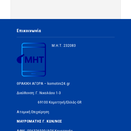
Επικοινωνία
Μ.Η.Τ.
232083
ΘΡΑΚΙΚΗ ΑΓΟΡΑ – komotini24.gr
Διεύθυνση: Γ. Νικολάου 1-3
69100 Κομοτηνή/Ελλάς-GR
Ατομική Επιχείρηση
ΜΑΥΡΟΜΑΤΗΣ Γ. ΚΩΝ/ΝΟΣ
ΑΦΜ : 056326500/ΔOΥ Κομοτηνής