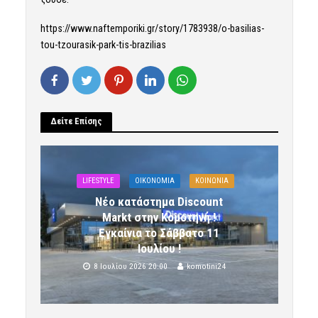
https://www.naftemporiki.gr/story/1783938/o-basilias-
tou-tzourasik-park-tis-brazilias
Δείτε Επίσης
LIFESTYLE
OIKONOMIA
ΚΟΙΝΩΝΙΑ
Νέο κατάστημα Discount
Markt στην Κομοτηνή !
Εγκαίνια το Σάββατο 11
Ιουλίου !
8 Ιουλίου 2026 20:00
komotini24