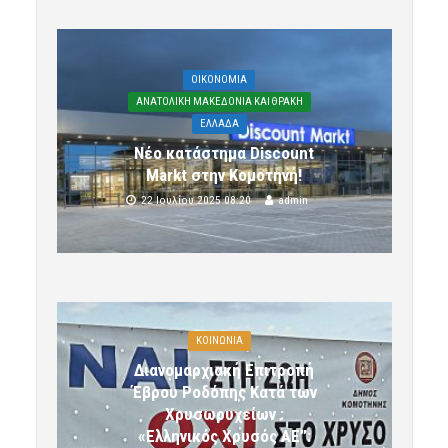
OIKONOMIA
ΑΝΑΤΟΛΙΚΗ ΜΑΚΕΔΟΝΙΑ ΚΑΙ ΘΡΑΚΗ
ΕΛΛΑΔΑ
Νέο κατάστημα Discount
Markt στην Κομοτηνή!
22 Ιουλίου 2025 08:20
admin
ΚΟΙΝΩΝΙΑ
Διανομαρχιακή Επιτροπή
Έβρου Ροδόπης Κατά των
Χρυσωρυχείων :
«Ελληνικός Χρυσός ΑΕ”: