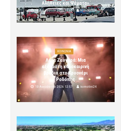
Αλήθειες και Ψέματα»
10 Αυγούστου 2026 12:59
komotini24
ΚΟΙΝΩΝΙΑ
Λένα Ζευγαρά: Μια
αξέχαστη καλοκαιρινή
βραδιά στο Κρυονέρι
Ροδόπης
10 Αυγούστου 2026 12:57
komotini24