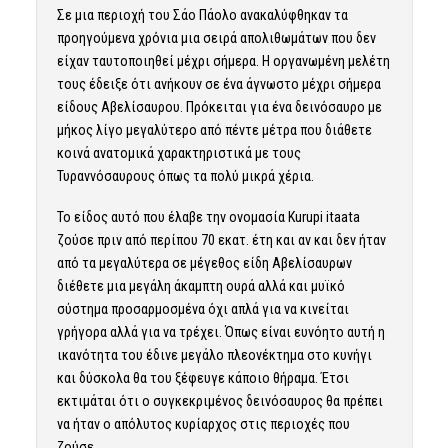
Σε μια περιοχή του Σάο Πάολο ανακαλύφθηκαν τα
προηγούμενα χρόνια μια σειρά απολιθωμάτων που δεν
είχαν ταυτοποιηθεί μέχρι σήμερα. Η οργανωμένη μελέτη
τους έδειξε ότι ανήκουν σε ένα άγνωστο μέχρι σήμερα
είδους Αβελίσαυρου. Πρόκειται για ένα δεινόσαυρο με
μήκος λίγο μεγαλύτερο από πέντε μέτρα που διάθετε
κοινά ανατομικά χαρακτηριστικά με τους
Τυραννόσαυρους όπως τα πολύ μικρά χέρια.
Το είδος αυτό που έλαβε την ονομασία Kurupi itaata
ζούσε πριν από περίπου 70 εκατ. έτη και αν και δεν ήταν
από τα μεγαλύτερα σε μέγεθος είδη Αβελίσαυρων
διέθετε μια μεγάλη άκαμπτη ουρά αλλά και μυϊκό
σύστημα προσαρμοσμένα όχι απλά για να κινείται
γρήγορα αλλά για να τρέχει. Όπως είναι ευνόητο αυτή η
ικανότητα του έδινε μεγάλο πλεονέκτημα στο κυνήγι
και δύσκολα θα του ξέφευγε κάποιο θήραμα. Έτσι
εκτιμάται ότι ο συγκεκριμένος δεινόσαυρος θα πρέπει
να ήταν ο απόλυτος κυρίαρχος στις περιοχές που
ζούσε.