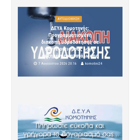
ΑΥΤΟΔΙΟΙΚΗΣΗ
ΔΕΥΑ Κομοτηνής:
Προγραμματισμένη
διακοπή υδροδότησης σε
πέντε οικισμούς λόγω
αυξημένης κατανάλωσης
7 Αυγούστου 2026 20:16
komotini24