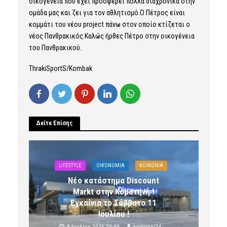
οικογένεια που έχει προσφέρει πολλά διαχρονικά στην
ομάδα μας και ζει για τον αθλητισμό.Ο Πέτρος είναι
κομμάτι του νέου project πάνω στον οποίο κτίζεται ο
νέος Πανθρακικός.Καλώς ήρθες Πέτρο στην οικογένεια
του Πανθρακικού.
ThrakiSportS/Kombak
Δείτε Επίσης
LIFESTYLE
OIKONOMIA
ΚΟΙΝΩΝΙΑ
Νέο κατάστημα Discount
Markt στην Κομοτηνή !
Εγκαίνια το Σάββατο 11
Ιουλίου !
8 Ιουλίου 2026 20:00
komotini24