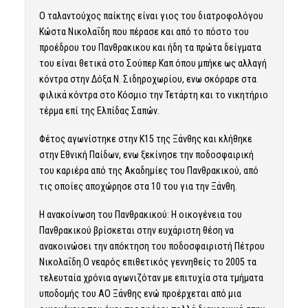
Ο ταλαντούχος παίκτης είναι γιος του διατροφολόγου
Κώστα Νικολαΐδη που πέρασε και από το πόστο του
προέδρου του Πανθρακικου και ήδη τα πρώτα δείγματα
του είναι θετικά στο Σούπερ Καπ όπου μπήκε ως αλλαγή
κόντρα στην Δόξα Ν. Σιδηροχωρίου, ενω σκόραρε στα
φιλικά κόντρα στο Κόσμιο την Τετάρτη και το νικητήριο
τέρμα επί της Ελπίδας Σαπών.
Φέτος αγωνίστηκε στην Κ15 της Ξάνθης και κλήθηκε
στην Εθνική Παίδων, ενω ξεκίνησε την ποδοσφαιρική
του καριέρα από της Ακαδημίες του Πανθρακικού, από
τις οποίες αποχώρησε στα 10 του για την Ξάνθη.
Η ανακοίνωση του Πανθρακικού: Η οικογένεια του
Πανθρακικού βρίσκεται στην ευχάριστη θέση να
ανακοινώσει την απόκτηση του ποδοσφαιριστή Πέτρου
Νικολαΐδη.Ο νεαρός επιθετικός γεννηθείς το 2005 τα
τελευταία χρόνια αγωνιζόταν με επιτυχία στα τμήματα
υποδομής του ΑΟ Ξάνθης ενώ προέρχεται από μια