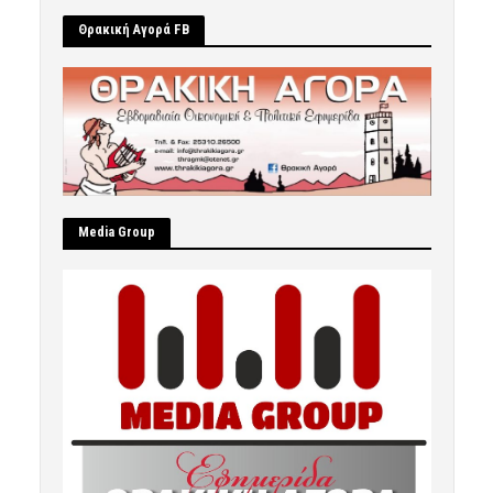
Θρακική Αγορά FB
Μedia Group