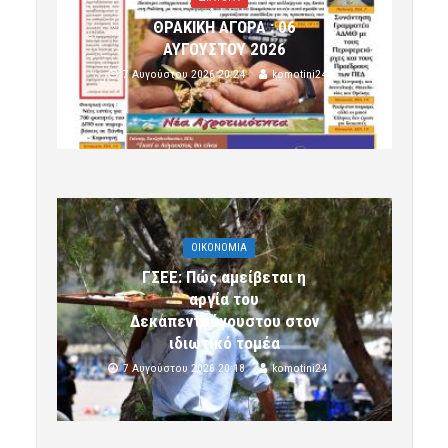
ΘΡΑΚΙΚΗ ΑΓΟΡΑ : 06
ΑΥΓΟΥΣΤΟΥ 2026
7 Αυγούστου 2026 20:24
komotini24
OIKONOMIA
ΓΣΕΕ: Πώς αμείβεται η
αργία του
Δεκαπενταύγουστου στον
ιδιωτικό τομέα
7 Αυγούστου 2026 20:18
komotini24