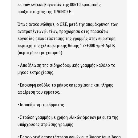
εκ των έντεκα βαγονιών της 80610 εμπορικής
αμαξοστοιχίας της ΤΡΑΙΝΟΣΕ.
Όπως ανακοινώθηκε, ο OΣΕ, μετά την απομάκρυνση των
ανατραπέντων βυτίων, προχώρησε στις παρακάτω
εργασίες αποκατάστασης της γραμμής στην ευρύτερη
περιοχή της χιλιομετρικής θέσης 173+000 γρ Θ-ΑμΠΚ
(περιοχή εκτροχιασμού):
• Αποξήλωση της σιδηροδρομικής γραμμής καθόλο το
μήκος εκτροχίασης.
• Εκσκαφή καθόλο το μήκος εκτροχίασης και πλήρης
αφαίρεση του έρματος.
• Ισοπέδωση του έρματος.
• Στρώση γραμμής με χρήση υλικών όμοιων με αυτά της
υπάρχουσας στρώσης γραμμής.
• Προσωρινή αποκατάσταση αρμών αμφίδεσης (αμφίδεση