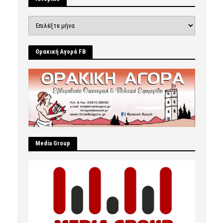
Ιστορικό
Θρακική Αγορά FB
Μedia Group