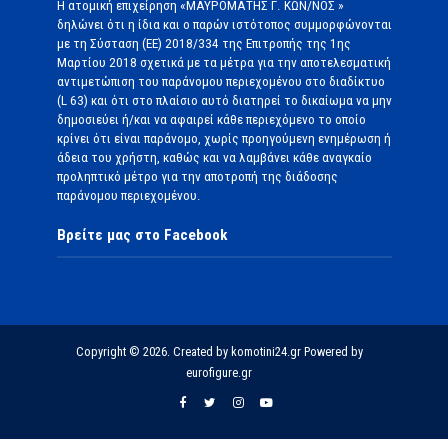
Η ατομική επιχείρηση «ΜΑΥΡΟΜΑΤΗΣ Γ. ΚΩΝ/ΝΟΣ »
δηλώνει ότι η ίδια και ο παρών ιστότοπος συμμορφώνονται
με τη Σύσταση (ΕΕ) 2018/334 της Επιτροπής της 1ης
Μαρτίου 2018 σχετικά με τα μέτρα για την αποτελεσματική
αντιμετώπιση του παράνομου περιεχομένου στο διαδίκτυο
(L 63) και ότι στο πλαίσιο αυτό διατηρεί το δικαίωμα να μην
δημοσιεύει ή/και να αφαιρεί κάθε περιεχόμενο το οποίο
κρίνει ότι είναι παράνομο, χωρίς προηγούμενη ενημέρωση ή
άδεια του χρήστη, καθώς και να λαμβάνει κάθε αναγκαίο
προληπτικό μέτρο για την αποτροπή της διάδοσης
παράνομου περιεχομένου.
Βρείτε μας στο Facebook
Copyright © 2026. Created by komotini24.gr Powered by
eurofigure.gr