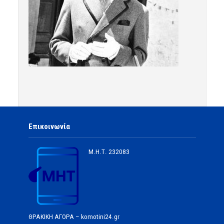
Επικοινωνία
Μ.Η.Τ.
232083
ΘΡΑΚΙΚΗ ΑΓΟΡΑ – komotini24.gr