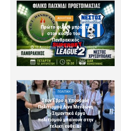
ΑΘΛΗΤΙΚΑ
Πρώτο φιλικό μπροστά
στον κόσμο του ο
Πανθρακικός
10 Αυγούστου 2026 13:04
komotini24
ΠΟΛΙΤΙΚΗ
Στον Έβρο η Υπουργός
Πολιτισμού Λίνα Μενδώνη
– «Σημαντικά έργα
πολιτισμού μπαίνουν στην
τελική ευθεία»