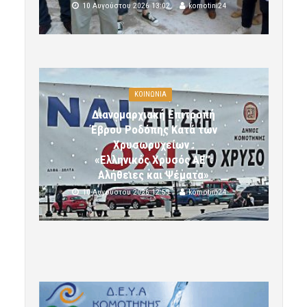
10 Αυγούστου 2026 13:02
komotini24
ΚΟΙΝΩΝΙΑ
Διανομαρχιακή Επιτροπή
Έβρου Ροδόπης Κατά των
Χρυσωρυχείων :
«Ελληνικός Χρυσός ΑΕ”:
Αλήθειες και Ψέματα»
10 Αυγούστου 2026 12:59
komotini24