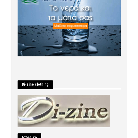
Di-zine clothing
Ιστορικό