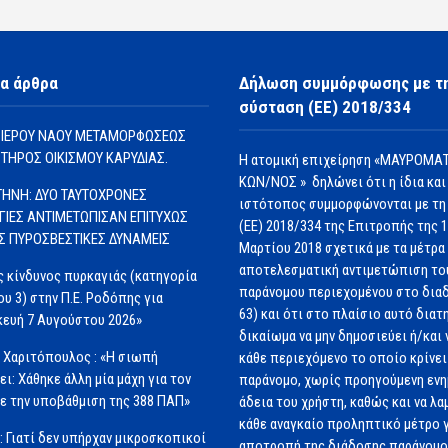
α άρθρα
Δήλωση συμμόρφωσης με τ
σύσταση (ΕΕ) 2018/334
 ΙΕΡΟΥ ΝΑΟΥ ΜΕΤΑΜΟΡΦΩΣΕΩΣ
ΩΤΗΡΟΣ ΟΙΚΙΣΜΟΥ ΚΑΡΥΔΙΑΣ.
Η ατομική επιχείρηση «ΜΑΥΡΟΜΑΤ
ΚΩΝ/ΝΟΣ » δηλώνει ότι η ίδια και
ΗΝΗ: ΔΥΟ ΤΑΥΤΟΧΡΟΝΕΣ
ιστότοπος συμμορφώνονται με τη
ΓΙΕΣ ΑΝΤΙΜΕΤΩΠΙΣΑΝ ΕΠΙΤΥΧΩΣ
(ΕΕ) 2018/334 της Επιτροπής της 
ΙΣ ΠΥΡΟΣΒΕΣΤΙΚΕΣ ΔΥΝΑΜΕΙΣ
Μαρτίου 2018 σχετικά με τα μέτρα 
αποτελεσματική αντιμετώπιση το
 κίνδυνος πυρκαγιάς (κατηγορία
παράνομου περιεχομένου στο διαδ
ου 3) στην Π.Ε. Ροδόπης για
63) και ότι στο πλαίσιο αυτό διατ
ευή 7 Αυγούστου 2026»
δικαίωμα να μην δημοσιεύει ή/και 
 Χαριτόπουλος : «Η σιωπή
κάθε περιεχόμενο το οποίο κρίνει 
ει: Χάθηκε άλλη μία μάχη για τον
παράνομο, χωρίς προηγούμενη εν
ε την υποβάθμιση της 388 ΠΑΠ»
άδεια του χρήστη, καθώς και να λα
κάθε αναγκαίο προληπτικό μέτρο γ
: Γιατί δεν υπήρχαν μικροσκοπικοί
αποτροπή της διάδοσης παράνομ