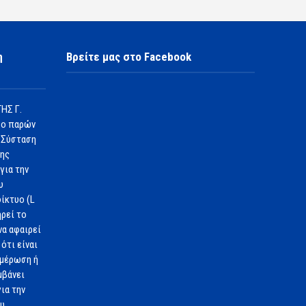
η
Βρείτε μας στο Facebook
ΗΣ Γ.
 ο παρών
 Σύσταση
1ης
για την
υ
ίκτυο (L
ηρεί το
να αφαιρεί
ότι είναι
ημέρωση ή
μβάνει
ια την
ου