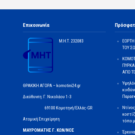
Επικοινωνία
Πρόσφατ
Μ.Η.Τ.
232083
ΕΟΡΤΗ
ΤΟΥ Σ
ΚΟΜΟΤ
ΠΥΡΚΑ
ΑΠΟ Τ
Υψηλός
ΘΡΑΚΙΚΗ ΑΓΟΡΑ – komotini24.gr
κινδύν
Παρασκ
Διεύθυνση: Γ. Νικολάου 1-3
Ντίνος
69100 Κομοτηνή/Ελλάς-GR
κοστίζ
Ατομική Επιχείρηση
τόπο μ
ΜΑΥΡΟΜΑΤΗΣ Γ. ΚΩΝ/ΝΟΣ
Έρευνα