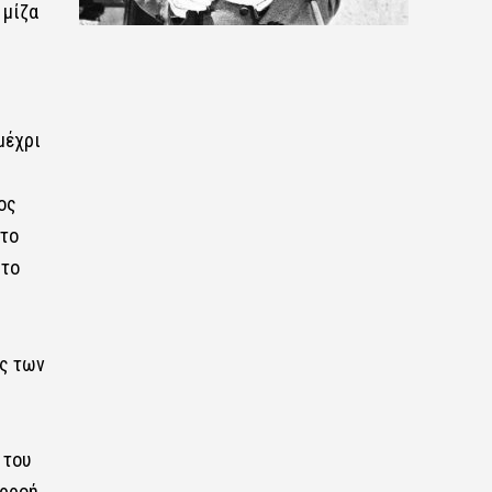
 μίζα
μέχρι
ος
στο
 το
ης των
 του
αρροή