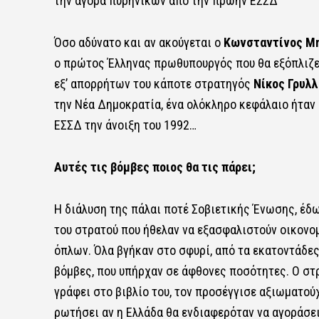
την αγορά πυρηνικών από την πρώην ΕΣΣΔ
Όσο αδύνατο και αν ακούγεται ο
Κωνσταντίνος Μ
ο πρώτος Έλληνας πρωθυπουργός που θα εξόπλιζε 
εξ’ απορρήτων του κάποτε στρατηγός
Νίκος Γρυλ
την Νέα Δημοκρατία, ένα ολόκληρο κεφάλαιο ήτα
ΕΣΣΔ την άνοιξη του 1992…
Αυτές τις βόμβες ποιος θα τις πάρει;
Η διάλυση της πάλαι ποτέ Σοβιετικής Ένωσης, έδ
του στρατού που ήθελαν να εξασφαλιστούν οικονομ
όπλων. Όλα βγήκαν στο σφυρί, από τα εκατοντάδες
βόμβες, που υπήρχαν σε άφθονες ποσότητες. Ο στ
γράφει στο βιβλίο του, τον προσέγγισε αξιωματο
ρωτήσει αν η Ελλάδα θα ενδιαφερόταν να αγοράσει