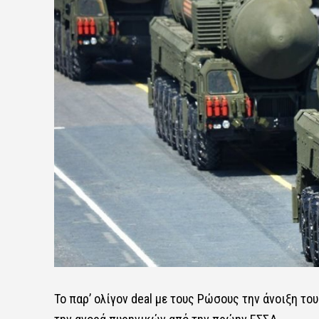
Το παρ’ ολίγον deal με τους Ρώσους την άνοιξη τ