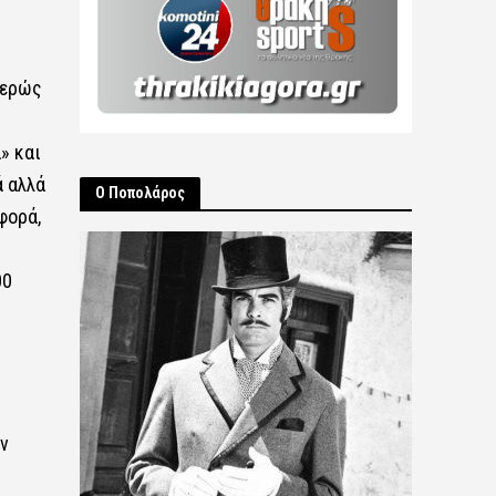
μερώς
» και
ά αλλά
Ο Ποπολάρος
φορά,
00
ν