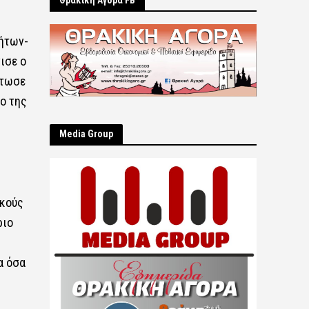
Θρακική Αγορά FB
τήτων-
ισε ο
άτωσε
ο της
Μedia Group
ικούς
ριο
α όσα