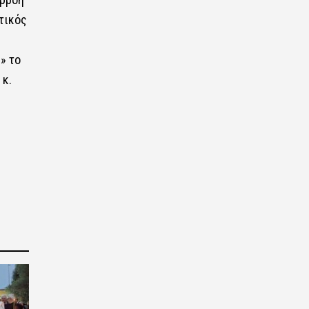
ητικός
» το
 κ.