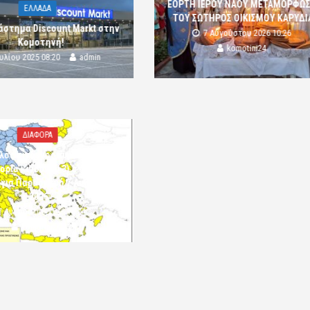
ΕΟΡΤΗ ΙΕΡΟΥ ΝΑΟΥ ΜΕΤΑΜΟΡΦΩ
ΕΛΛΑΔΑ
ΤΟΥ ΣΩΤΗΡΟΣ ΟΙΚΙΣΜΟΥ ΚΑΡΥΔΙ
άστημα Discount Markt στην
7 Αυγούστου 2026 10:26
Κομοτηνή!
komotini24
ουλίου 2025 08:20
admin
ΔΙΑΦΟΡΑ
λός κίνδυνος πυρκαγιάς
ορία κινδύνου 3) στην Π.Ε.
 για Παρασκευή 7 Αυγούστου
2026»
7 Αυγούστου 2026 10:24
komotini24