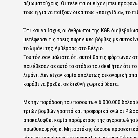
αξιωματούχους. Οι τελευταίοι είχαν μπει προφανώς
τους η για να παίξουν δικά τους «παιχνίδια», το 
Ότι και να ίσχυε, οι άνθρωποι της KGB διαβεβαίω
μετέφεραν τις τρεις πυρηνικές βόμβες με αυτοκί
το λιμάνι της Αμβέρσας στο Βέλγιο.
Του τόνισαν μάλιστα ότι αυτοί θα τις φόρτωναν στ
που έθεσαν σε αυτό το στάδιο του deal ήταν ότι τ
λιμάνι. Δεν είχαν καμία απολύτως οικονομική απαί
καράβι να βρεθεί σε διεθνή χωρικά ύδατα.
Με την παράδοση του ποσού των 6.000.000 δολαρίω
τριών βομβών γραπτά και προφορικά ενώ οι Ρώσο
αποκαλυφθεί καμία παράμετρος της αγοραπωλησίας
πρωθυπουργός κ. Μητσοτάκης άκουσε προσεκτικά τη
είπε να «παγώσει» τις συνομιλίες με τους Ρώσους