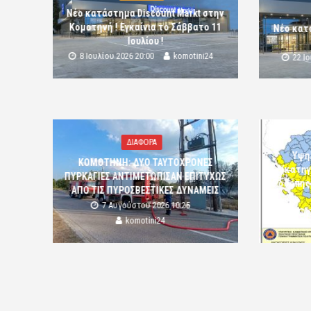
Νέο κατάστημα Discount Markt στην
Κομοτηνή ! Εγκαίνια το Σάββατο 11
Νέο κατ
Ιουλίου !
8 Ιουλίου 2026 20:00
komotini24
22 Ι
ΔΙΑΦΟΡΑ
Υψη
ΚΟΜΟΤΗΝΗ: ΔΥΟ ΤΑΥΤΟΧΡΟΝΕΣ
(κατηγ
ΠΥΡΚΑΓΙΕΣ ΑΝΤΙΜΕΤΩΠΙΣΑΝ ΕΠΙΤΥΧΩΣ
Ροδόπης
ΑΠΟ ΤΙΣ ΠΥΡΟΣΒΕΣΤΙΚΕΣ ΔΥΝΑΜΕΙΣ
7 Αυγούστου 2026 10:25
komotini24