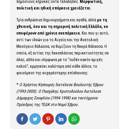
δημόσιους κήρυκες ούτε τελάληδες.
Μορφωτική,
πολιτική και ηθική επάρκεια χρειάζεται
.
Τρία ανθρώπινα δημιουργήματα και αγαθά, αλλά
με τη
χθεσινή, όσο και τη σημερινή πολιτική Ελλάδα, να
υποφέρουν από χρόνια ανεπάρκεια.
Και που γι αυτό,
αντί των ιδεών για το Αιγαίο και την Ανατολική
Μεσόγειο θάλασσα, να θυμίζουν τη Νεκρά θάλασσα. Η
οποία, εξ αιτίας της δεκαπλάσιας περιεκτικότητας σε
άλας, αλλά και σύμφωνα με το “ουδέν κακόν αμιγές
καλού”, ερμηνεύει καλύτερα από κάθε άλλον, το
φαινόμενο της ευχερέστερης επίπλευσης.
*
Ο Χρήστος Κηπουρός διετέλεσε Βουλευτής Έβρου
(1993-2000). Ο Πασχάλης Χριστοδούλου διετέλεσε
Δήμαρχος Σουφλίου (1994-1998) και ταυτόχρονα
Πρόεδρος της ΤΕΔΚ στο Νομό Έβρου.