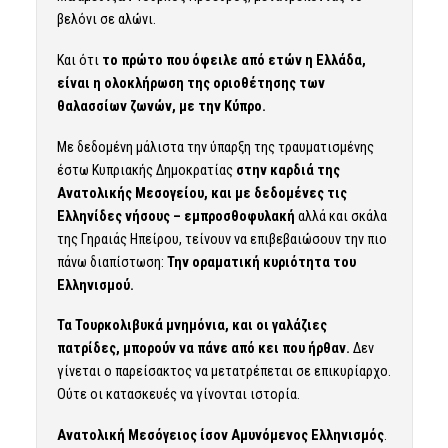
βελόνι σε αλώνι.
Και ότι
το πρώτο που όφειλε από ετών η Ελλάδα,
είναι η ολοκλήρωση της οριοθέτησης των
θαλασσίων ζωνών, με την Κύπρο.
Με δεδομένη μάλιστα την ύπαρξη της τραυματισμένης
έστω Κυπριακής Δημοκρατίας
στην καρδιά της
Ανατολικής Μεσογείου, και με δεδομένες τις
Ελληνίδες νήσους – εμπροσθοφυλακή
αλλά και σκάλα
της Γηραιάς Ηπείρου, τείνουν να επιβεβαιώσουν την πιο
πάνω διαπίστωση:
Την οραματική κυριότητα του
Ελληνισμού.
Τα Τουρκολιβυκά μνημόνια, και οι γαλάζιες
πατρίδες, μπορούν να πάνε από κει που ήρθαν.
Δεν
γίνεται ο παρείσακτος να μετατρέπεται σε επικυρίαρχο.
Ούτε οι κατασκευές να γίνονται ιστορία.
Ανατολική Μεσόγειος ίσον Αμυνόμενος Ελληνισμός
.