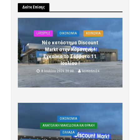
Δείτε Επίσης
LIFESTYLE
OIKONOMIA
ΚΟΙΝΩΝΙΑ
Νέο κατάστημα Discount
Markt στην Κομοτηνή !
Εγκαίνια το Σάββατο 11
Ιουλίου !
8 Ιουλίου 2026 20:00
komotini24
OIKONOMIA
ΑΝΑΤΟΛΙΚΗ ΜΑΚΕΔΟΝΙΑ ΚΑΙ ΘΡΑΚΗ
ΕΛΛΑΔΑ