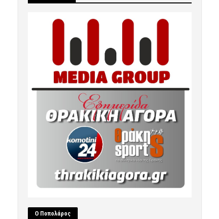
Ο Ποπολάρος