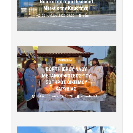
Νέο κατάστημα Discount
Markt στην Κομοτηνή!
22 Ιουλίου 2025 08:20
admin
ΚΟΙΝΩΝΙΑ
ΕΟΡΤΗ ΙΕΡΟΥ ΝΑΟΥ
ΜΕΤΑΜΟΡΦΩΣΕΩΣ ΤΟΥ
ΣΩΤΗΡΟΣ ΟΙΚΙΣΜΟΥ
ΚΑΡΥΔΙΑΣ.
7 Αυγούστου 2026 10:26
komotini24