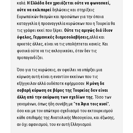
καλά.
Η Ελλάδα δεν χρειάζεται ούτε να φωνασκεί,
ούτε να εκλιπαρεί
δηλώσεις και στηρίξεις
Ευρωπαϊκών θεσμών και προσώπων για την όποια
καταγγελία ή προαναγγελία κυρώσεων που η Τουρκία θα
τις γράφει εκεί που ξέρει.
Ούτε τις αμιγώς διά ίδιον
όφελος, Γερμανικές διαμεσολαβήσεις,
αλλά και
αρκετές άλλες, είναι να τις υπολήπτεται κανείς. Και
φυσικά ούτε να τις εκλογικεύει, όταν δεν τις
προπαγανδίζει.
Όσο για τις κυρώσεις, αν οφείλει να υπάρξει μια
κύρωση αυτή είναι η εναντίον εκείνων που τις
εξήγγειλαν αλλά ουδέποτε εφήρμοσαν.
Η μόνη δε
σοβαρή κύρωση σε βάρος της Τουρκίας δεν είναι
άλλη από την ακύρωση των σχεδίων της.
Τόσο των
γενομένων, όπως ήδη συνέβη με “
τα Άγια τοις κυσί
”,
όσο και με τον απώτερο σχεδιασμό του εκτουρκισμού
κάθε σπιθαμής της Ανατολικής Μεσογείου, και έξωσης,
αν όχι αφανισμού, του εν αυτή Ελληνισμού.