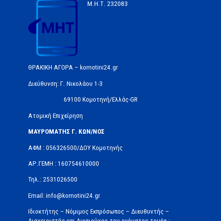
Μ.Η.Τ.
232083
ΘΡΑΚΙΚΗ ΑΓΟΡΑ – komotini24.gr
Διεύθυνση: Γ. Νικολάου 1-3
69100 Κομοτηνή/Ελλάς-GR
Ατομική Επιχείρηση
ΜΑΥΡΟΜΑΤΗΣ Γ. ΚΩΝ/ΝΟΣ
ΑΦΜ : 056326500/ΔOΥ Κομοτηνής
ΑΡ.ΓΕΜΗ : 160754610000
Τηλ.: 2531026500
Email: info@komotini24.gr
Ιδιοκτήτης – Νόμιμος Εκπρόσωπος – Διευθυντής –
Διαχειριστής και Δικαιούχος του ονόματος τομέα :