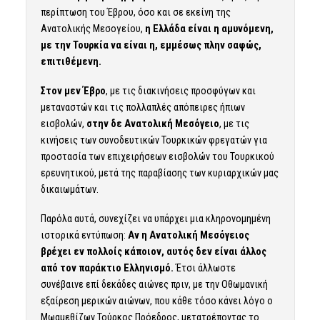
περίπτωση του Έβρου, όσο και σε εκείνη της
Ανατολικής Μεσογείου,
η Ελλάδα είναι η αμυνόμενη,
με την Τουρκία να είναι η, εμμέσως πλην σαφώς,
επιτιθέμενη.
Στον μεν Έβρο
, με τις διακινήσεις προσφύγων και
μεταναστών και τις πολλαπλές απόπειρες ήπιων
εισβολών,
στην δε Ανατολική Μεσόγειο
, με τις
κινήσεις των συνοδευτικών Τουρκικών φρεγατών για
προστασία των επιχειρήσεων εισβολών του Τουρκικού
ερευνητικού, μετά της παραβίασης των κυριαρχικών μας
δικαιωμάτων.
Παρόλα αυτά, συνεχίζει να υπάρχει μια κληρονομημένη
ιστορικά εντύπωση:
Αν η Ανατολική Μεσόγειος
βρέχει εν πολλοίς κάποιον, αυτός δεν είναι άλλος
από τον παράκτιο Ελληνισμό.
Έτσι άλλωστε
συνέβαινε επί δεκάδες αιώνες πριν, με την Οθωμανική
εξαίρεση μερικών αιώνων, που κάθε τόσο κάνει λόγο ο
Μωαμεθίζων Τούρκος Πρόεδρος, μετατρέποντας το