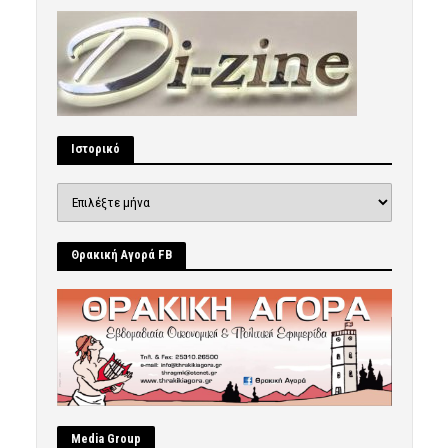
Ιστορικό
Ιστορικό
Θρακική Αγορά FB
Μedia Group