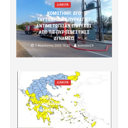
ΔΙΑΦΟΡΑ
ΚΟΜΟΤΗΝΗ: ΔΥΟ
ΤΑΥΤΟΧΡΟΝΕΣ ΠΥΡΚΑΓΙΕΣ
ΑΝΤΙΜΕΤΩΠΙΣΑΝ ΕΠΙΤΥΧΩΣ
ΑΠΟ ΤΙΣ ΠΥΡΟΣΒΕΣΤΙΚΕΣ
ΔΥΝΑΜΕΙΣ
7 Αυγούστου 2026 10:25
komotini24
ΔΙΑΦΟΡΑ
Υψηλός κίνδυνος
πυρκαγιάς (κατηγορία
κινδύνου 3) στην Π.Ε.
Ροδόπης για Παρασκευή 7
Αυγούστου 2026»
7 Αυγούστου 2026 10:24
komotini24