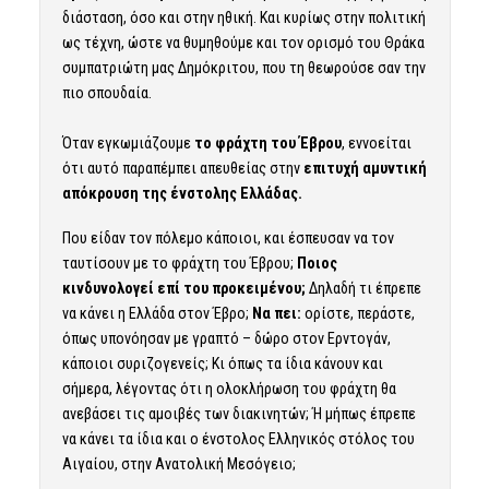
διάσταση, όσο και στην ηθική. Και κυρίως στην πολιτική
ως τέχνη, ώστε να θυμηθούμε και τον ορισμό του Θράκα
συμπατριώτη μας Δημόκριτου, που τη θεωρούσε σαν την
πιο σπουδαία.
Όταν εγκωμιάζουμε
το φράχτη του Έβρου
, εννοείται
ότι αυτό παραπέμπει απευθείας στην
επιτυχή αμυντική
απόκρουση της ένστολης Ελλάδας.
Που είδαν τον πόλεμο κάποιοι, και έσπευσαν να τον
ταυτίσουν με το φράχτη του Έβρου;
Ποιος
κινδυνολογεί επί του προκειμένου;
Δηλαδή τι έπρεπε
να κάνει η Ελλάδα στον Έβρο;
Να πει:
ορίστε, περάστε,
όπως υπονόησαν με γραπτό – δώρο στον Ερντογάν,
κάποιοι συριζογενείς; Κι όπως τα ίδια κάνουν και
σήμερα, λέγοντας ότι η ολοκλήρωση του φράχτη θα
ανεβάσει τις αμοιβές των διακινητών; Ή μήπως έπρεπε
να κάνει τα ίδια και ο ένστολος Ελληνικός στόλος του
Αιγαίου, στην Ανατολική Μεσόγειο;