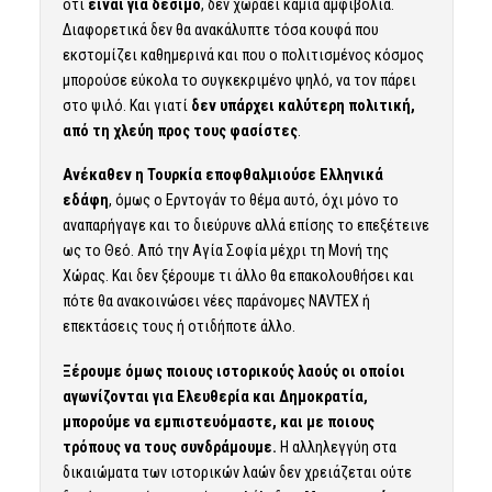
ότι
είναι για δέσιμο
, δεν χωράει καμιά αμφιβολία.
Διαφορετικά δεν θα ανακάλυπτε τόσα κουφά που
εκστομίζει καθημερινά και που ο πολιτισμένος κόσμος
μπορούσε εύκολα το συγκεκριμένο ψηλό, να τον πάρει
στο ψιλό. Και γιατί
δεν υπάρχει καλύτερη πολιτική,
από τη χλεύη προς τους φασίστες
.
Ανέκαθεν η Τουρκία εποφθαλμιούσε Ελληνικά
εδάφη
, όμως ο Ερντογάν το θέμα αυτό, όχι μόνο το
αναπαρήγαγε και το διεύρυνε αλλά επίσης το επεξέτεινε
ως το Θεό. Από την Αγία Σοφία μέχρι τη Μονή της
Χώρας. Και δεν ξέρουμε τι άλλο θα επακολουθήσει και
πότε θα ανακοινώσει νέες παράνομες NAVTEX ή
επεκτάσεις τους ή οτιδήποτε άλλο.
Ξέρουμε όμως ποιους ιστορικούς λαούς οι οποίοι
αγωνίζονται για Ελευθερία και Δημοκρατία,
μπορούμε να εμπιστευόμαστε, και με ποιους
τρόπους να τους συνδράμουμε.
Η αλληλεγγύη στα
δικαιώματα των ιστορικών λαών δεν χρειάζεται ούτε