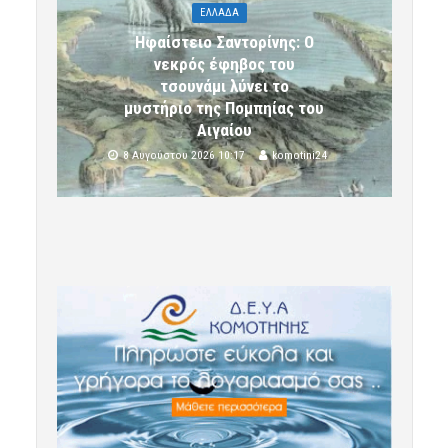
ΕΛΛΑΔΑ
Ηφαίστειο Σαντορίνης: Ο
νεκρός έφηβος του
τσουνάμι λύνει το
μυστήριο της Πομπηίας του
Αιγαίου
8 Αυγούστου 2026 10:17
komotini24