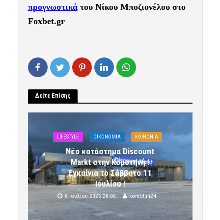
προγνωστικά
του Νίκου Μποζιονέλου στο
Foxbet.gr
Δείτε Επίσης
LIFESTYLE
OIKONOMIA
ΚΟΙΝΩΝΙΑ
Νέο κατάστημα Discount
Markt στην Κομοτηνή !
Εγκαίνια το Σάββατο 11
Ιουλίου !
8 Ιουλίου 2026 20:00
komotini24