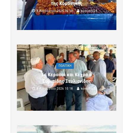
της Κομοτηνής
8 Αυγούστου 2026 10:19
komotini24
ΠΟΛΙΤΙΚΗ
Σε Κερασιά και Κέχρο ο
Ευριπίδης Στυλιανίδης
8 Αυγούστου 2026 10:18
komotini24