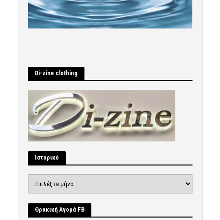
Di-zine clothing
Ιστορικό
Ιστορικό
Θρακική Αγορά FB