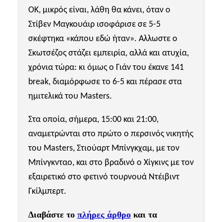
ΟΚ, μικρός είναι, λάθη θα κάνει, όταν ο
Στίβεν Μαγκουάιρ ισοφάρισε σε 5-5
σκέφτηκα «κάπου εδώ ήταν». Αλλωστε ο
Σκωτσέζος στάζει εμπειρία, αλλά και ατυχία,
χρόνια τώρα: κι όμως ο Γιάν του έκανε 141
break, διαμόρφωσε το 6-5 και πέρασε στα
ημιτελικά του
Masters
.
Στα οποία, σήμερα, 15:00 και 21:00,
αναμετρώνται στο πρώτο ο περσινός νικητής
του Masters, Στιούαρτ Μπίνγκχαμ, με τον
Μπίνγκνταο, και στο βραδινό ο Χίγκινς με τον
εξαιρετικό στο φετινό τουρνουά Ντέιβιντ
Γκίλμπερτ.
Διαβάστε το
πλήρες άρθρο
και τα