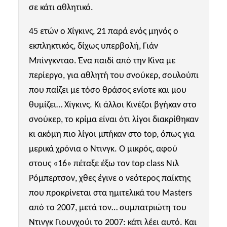
σε κάτι αθλητικό.
45 ετών ο Χίγκινς, 21 παρά ενός μηνός ο
εκπληκτικός, δίχως υπερβολή, Γιάν
Μπίνγκνταο. Ένα παιδί από την Κίνα με
περίεργο, για αθλητή του σνούκερ, σουλούπι
που παίζει με τόσο θράσος ενίοτε και μου
θυμίζει… Χίγκινς. Κι άλλοι Κινέζοι βγήκαν στο
σνούκερ, το κρίμα είναι ότι λίγοι διακρίθηκαν
κι ακόμη πιο λίγοι μπήκαν στο
top
, όπως για
μερικά χρόνια ο Ντινγκ. Ο μικρός, αφού
στους «16» πέταξε έξω τον
top
class
Νιλ
Ρόμπερτσον, χθες έγινε ο νεότερος παίκτης
που προκρίνεται στα ημιτελικά του Masters
από το 2007, μετά τον… συμπατριώτη του
Ντινγκ Γιουνχούι το 2007: κάτι λέει αυτό. Και