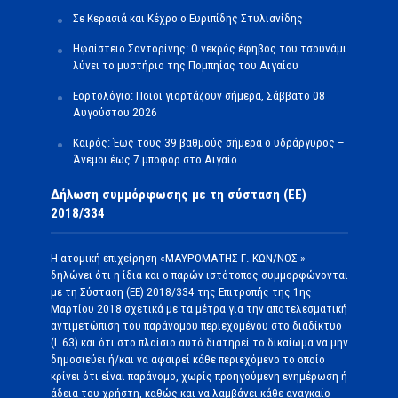
Σε Κερασιά και Κέχρο ο Ευριπίδης Στυλιανίδης
Ηφαίστειο Σαντορίνης: Ο νεκρός έφηβος του τσουνάμι
λύνει το μυστήριο της Πομπηίας του Αιγαίου
Εορτολόγιο: Ποιοι γιορτάζουν σήμερα, Σάββατο 08
Αυγούστου 2026
Καιρός: Έως τους 39 βαθμούς σήμερα ο υδράργυρος –
Άνεμοι έως 7 μποφόρ στο Αιγαίο
Δήλωση συμμόρφωσης με τη σύσταση (ΕΕ)
2018/334
Η ατομική επιχείρηση «ΜΑΥΡΟΜΑΤΗΣ Γ. ΚΩΝ/ΝΟΣ »
δηλώνει ότι η ίδια και ο παρών ιστότοπος συμμορφώνονται
με τη Σύσταση (ΕΕ) 2018/334 της Επιτροπής της 1ης
Μαρτίου 2018 σχετικά με τα μέτρα για την αποτελεσματική
αντιμετώπιση του παράνομου περιεχομένου στο διαδίκτυο
(L 63) και ότι στο πλαίσιο αυτό διατηρεί το δικαίωμα να μην
δημοσιεύει ή/και να αφαιρεί κάθε περιεχόμενο το οποίο
κρίνει ότι είναι παράνομο, χωρίς προηγούμενη ενημέρωση ή
άδεια του χρήστη, καθώς και να λαμβάνει κάθε αναγκαίο