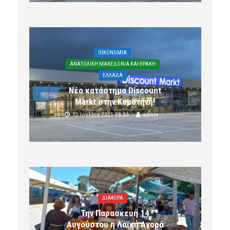
OIKONOMIA
ΑΝΑΤΟΛΙΚΗ ΜΑΚΕΔΟΝΙΑ ΚΑΙ ΘΡΑΚΗ
ΕΛΛΑΔΑ
Νέο κατάστημα Discount
Markt στην Κομοτηνή!
22 Ιουλίου 2025 08:20
admin
ΔΙΑΦΟΡΑ
Την Παρασκευή 14
Αυγούστου η Λαϊκή Αγορά