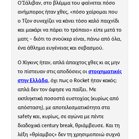
Ο’Σάλιβαν, στο βλέμμα του φαίνεται πόσο
ανήμπορος ήταν χθες, «πόσο χαίρομαι που
ο Τζον συνεχίζει να κάνει τόσο καλό παιχνίδι
και μακάρι να πάρει το τρόπαιο» είπε μετά το
ματς – διότι το σνούκερ είναι, πάνω από όλα,
ένα άθλημα ευγένειας και σεβασμού.
Ο Χίγκινς ήταν, απλά άπαιχτος χθες κι ας μην
το πίστευαν στις αποδόσεις οι
στοιχηματικές
στην Ελλάδα
, όχι πως ο
Rocket
ήταν κακός:
απλά δεν τον άφησε να παίξει. Με
εκπληκτικά ποσοστά ευστοχίας (κυρίως από
απόσταση), με αποτελεσματικότητα στα
safety και, κυρίως, σε αγώνα με πέντε
διαδοχικά century break, θριάμβευσε. Και τη
λέξη «θρίαμβος» δεν τη χρησιμοποιώ συχνά