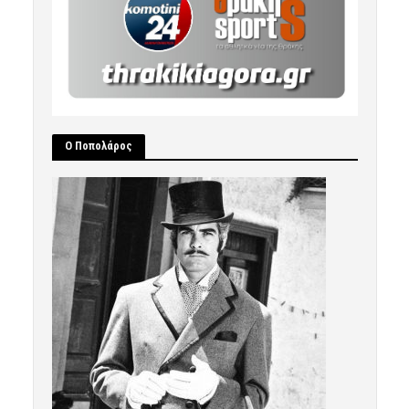
Ο Ποπολάρος