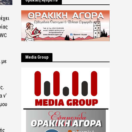
Θρακική Αγορά FB
έχει
οίας
 WC
Μedia Group
 με
ς.
 ν’
μου
ής