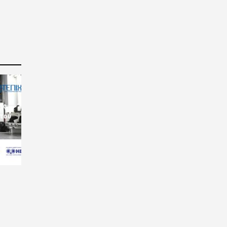
ις
 του