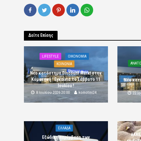
Δείτε Επίσης
LIFESTYLE
OIKONOMIA
ΑΝΑΤΟ
ΚΟΙΝΩΝΙΑ
Νέο κατάστημα Discount Markt στην
Κομοτηνή ! Εγκαίνια το Σάββατο 11
Νέο κατ
Ιουλίου !
8 Ιουλίου 2026 20:00
komotini24
22 Ι
ΕΛΛΑΔΑ
ΑΚΚΕ
Εξώδικη παρέμβαση των
επιβεβ