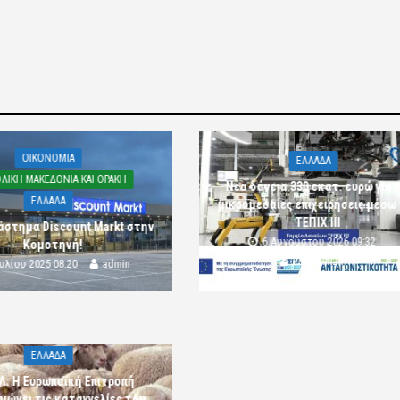
OIKONOMIA
ΕΛΛΑΔΑ
ΛΙΚΗ ΜΑΚΕΔΟΝΙΑ ΚΑΙ ΘΡΑΚΗ
Νέα δάνεια 330 εκατ. ευρώ για τ
ΕΛΛΑΔΑ
μικρομεσαίες επιχειρήσεις μέσω
ΤΕΠΙΧ ΙΙΙ
άστημα Discount Markt στην
6 Αυγούστου 2026 09:32
Κομοτηνή!
komotini24
ουλίου 2025 08:20
admin
ΕΛΛΑΔΑ
Λ: Η Ευρωπαϊκή Επιτροπή
αιώνει τις καταγγελίες του