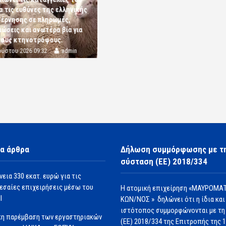
α τις ευθύνες της ελληνικής
έρνησης σε πληρωμές,
ώσεις και ανωτέρα βία για
τους κτηνοτρόφους.
ούστου 2026 09:32
admin
α άρθρα
Δήλωση συμμόρφωσης με τ
σύσταση (ΕΕ) 2018/334
νεια 330 εκατ. ευρώ για τις
εσαίες επιχειρήσεις μέσω του
Η ατομική επιχείρηση «ΜΑΥΡΟΜΑΤ
Ι
ΚΩΝ/ΝΟΣ » δηλώνει ότι η ίδια και
ιστότοπος συμμορφώνονται με τη
κη παρέμβαση των εργαστηριακών
(ΕΕ) 2018/334 της Επιτροπής της 