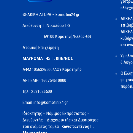
γιατρώ
ελέγχο
ΘΡΑΚΙΚΗ ΑΓΟΡΑ – komotini24.gr
ΑΚΚΕΛ
επιβεβ
Διεύθυνση: Γ. Νικολάου 1-3
ΑΚΚΕΛ 
69100 Κομοτηνή/Ελλάς-GR
κυβέρν
και αν
Ατομική Επιχείρηση
Υψηλός
ΜΑΥΡΟΜΑΤΗΣ Γ. ΚΩΝ/ΝΟΣ
6 Αυγ
ΑΦΜ : 056326500/ΔOΥ Κομοτηνής
Ο Ελλη
ψυχοκο
ΑΡ.ΓΕΜΗ : 160754610000
πυρόπλ
Τηλ.: 2531026500
Email: info@komotini24.gr
Ιδιοκτήτης – Νόμιμος Εκπρόσωπος –
Διευθυντής – Διαχειριστής και Δικαιούχος
του ονόματος τομέα :
Κωνσταντίνος Γ.