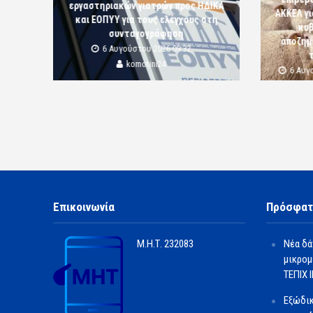
εργαστηριακών γιατρών προς ΗΔΙΚΑ
ΑΚΚΕΛ γι
και ΕΟΠΥΥ για τους ελέγχους στη
κυβ
συνταγογράφηση
αποζημι
6 Αυγούστου 2026 09:32
komotini24
6 Αυγ
Επικοινωνία
Πρόσφατ
Μ.Η.Τ.
232083
Νέα δά
μικρομ
ΤΕΠΙΧ ΙΙ
Εξώδι