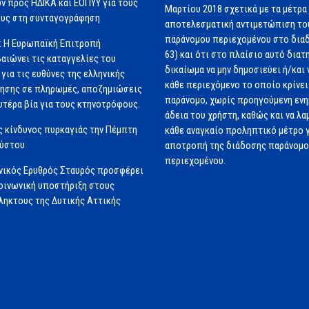
ν προς ΗΔΙΚΑ και ΕΟΠΥΥ για τους
Μαρτίου 2018 σχετικά με τα μέτρα 
υς στη συνταγογράφηση
αποτελεσματική αντιμετώπιση το
παράνομου περιεχομένου στο διαδ
: Η Ευρωπαϊκή Επιτροπή
63) και ότι στο πλαίσιο αυτό διατ
αιώνει τις καταγγελίες του
δικαίωμα να μην δημοσιεύει ή/και 
για τις ευθύνες της ελληνικής
κάθε περιεχόμενο το οποίο κρίνει 
ησης σε πληρωμές, αποζημιώσεις
παράνομο, χωρίς προηγούμενη εν
ωτέρα βία για τους κτηνοτρόφους.
άδεια του χρήστη, καθώς και να λα
 κίνδυνος πυρκαγιάς την Πέμπτη
κάθε αναγκαίο προληπτικό μέτρο γ
ούστου
αποτροπή της διάδοσης παράνομ
περιεχομένου.
νικός Ερυθρός Σταυρός προσφέρει
ινωνική υποστήριξη στους
ηκτους της Δυτικής Αττικής