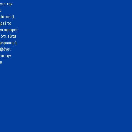
για την
υ
ίκτυο (L
ηρεί το
να αφαιρεί
ότι είναι
ημέρωση ή
μβάνει
ια την
ου