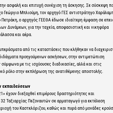
ην ασφαλή και επιτυχή συνέχιση τη άσκησης. Σε σύσκεψη π
ο Γεώργιο Μπλιούμη, τον αρχηγό ΓΕΣ αντιστράτηγο Χαράλαμ
ό Πετράκη, ο αρχηγός ΓΕΕΘΑ έδωσε ιδιαίτερη έμφαση σε επει
λων Δυνάμεων, για την ταχεία, αποφασιστική και νικηφόρα
άλασσα και αέρα.
μπεράσματα από τις καταστάσεις που κλήθηκαν να διαχειρισ
α διδάγματα προηγούμενων ασκήσεων, στην αντιμετώπιση
σύμφωνα με τις ισχύουσες διαδικασίες, αλλά και στις
ικό ρόλο στην εκπλήρωση της ανατιθέμενης αποστολής.
ν εκπαιδεύσεων
1» έχουν διεξαχθεί επιμέρους δραστηριότητες και
 32 Ταξιαρχίας Πεζοναυτών σε αρματαγωγό για εκτέλεση
ριοχή του Καστελόριζου, καθώς και πυρά από μονάδες κρού