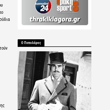
ου
πο
σόδια
Ο Ποπολάρος
τούν
σης