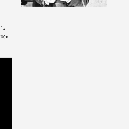
21»
τος»