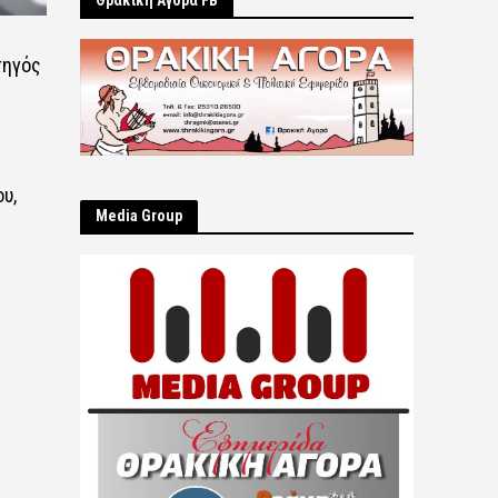
Θρακική Αγορά FB
τηγός
υ,
Μedia Group