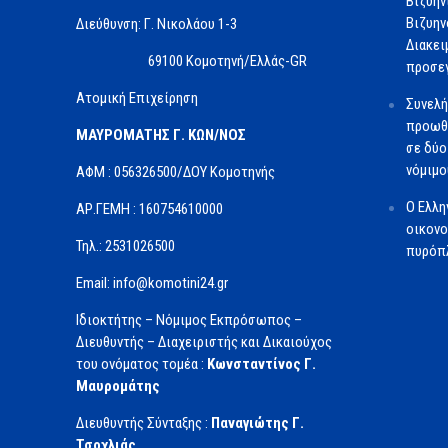
Βιζυην
Βιζυην
Διεύθυνση: Γ. Νικολάου 1-3
Διακει
69100 Κομοτηνή/Ελλάς-GR
προσε
Ατομική Επιχείρηση
Συνελή
προωθ
ΜΑΥΡΟΜΑΤΗΣ Γ. ΚΩΝ/ΝΟΣ
σε δύο
νόμιμο
ΑΦΜ : 056326500/ΔOΥ Κομοτηνής
O Ελλη
ΑΡ.ΓΕΜΗ : 160754610000
οικονο
Τηλ.: 2531026500
πυρόπ
Email: info@komotini24.gr
Ιδιοκτήτης – Νόμιμος Εκπρόσωπος –
Διευθυντής – Διαχειριστής και Δικαιούχος
του ονόματος τομέα :
Κωνσταντίνος Γ.
Μαυρομάτης
Διευθυντής Σύνταξης :
Παναγιώτης Γ.
Τσοχλιάς