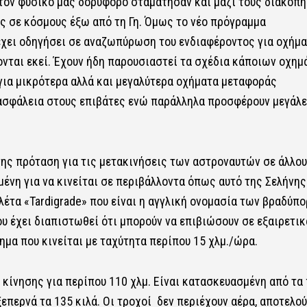
ον φυσικό μας δορυφόρο σταμάτησαν και μαζί τους διακόπη
 σε κόσμους έξω από τη Γη. Όμως το νέο πρόγραμμα
έχει οδηγήσει σε αναζωπύρωση του ενδιαφέροντος για οχήμ
ονται εκεί. Έχουν ήδη παρουσιαστεί τα σχέδια κάποιων οχη
για μικρότερα αλλά και μεγαλύτερα οχήματα μεταφοράς
ασφάλεια στους επιβάτες ενώ παράλληλα προσφέρουν μεγάλ
της πρόταση για τις μετακινήσεις των αστροναυτών σε άλλο
μένη για να κινείται σε περιβάλλοντα όπως αυτό της Σελήνης
έτα «Tardigrade» που είναι η αγγλική ονομασία των βραδύπο
έχει διαπιστωθεί ότι μπορούν να επιβιώσουν σε εξαιρετικ
ημα που κινείται με ταχύτητα περίπου 15 χλμ./ώρα.
 κίνησης για περίπου 110 χλμ. Είναι κατασκευασμένη από τα
ξεπερνά τα 135 κιλά. Οι τροχοί δεν περιέχουν αέρα, αποτελού