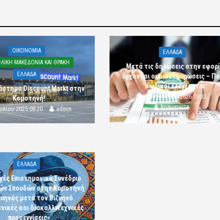
OIKONOMIA
ΕΛΛΑΔΑ
ΛΙΚΗ ΜΑΚΕΔΟΝΙΑ ΚΑΙ ΘΡΑΚΗ
Μετά τις δηλώσεις στην εφορ
ΕΛΛΑΔΑ
έρχονται οι διασταυρώσεις – Πο
κωδικοί ελέγχονται
άστημα Discount Markt στην
5 Αυγούστου 2026 09:32
Κομοτηνή!
komotini24
ουλίου 2025 08:20
admin
ΕΛΛΑΔΑ
νές Επιστημονικό Συνέδριο
κών Σπουδών στην Κομοτηνή
ζυηνός μετά τον Βιζυηνό.
νικές και διακαλλιτεχνικές
προσεγγίσεις»