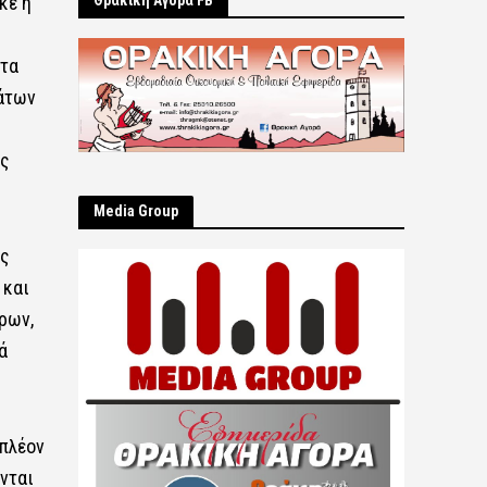
κε η
Θρακική Αγορά FB
ατα
μάτων
ες
Μedia Group
υς
 και
ρων,
ά
 πλέον
νται