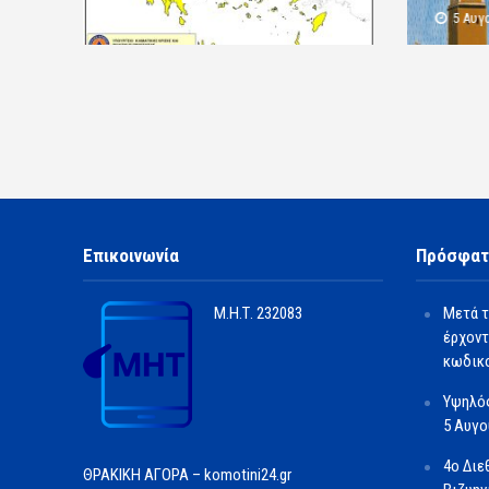
5 Αυγ
Επικοινωνία
Πρόσφατ
Μ.Η.Τ.
232083
Μετά τ
έρχοντ
κωδικο
Υψηλός
5 Αυγ
4ο Διε
ΘΡΑΚΙΚΗ ΑΓΟΡΑ – komotini24.gr