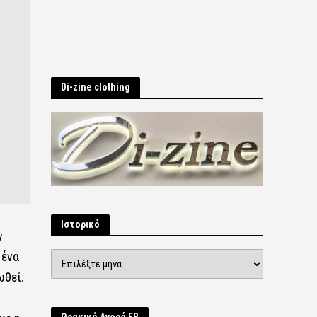
Di-zine clothing
Ιστορικό
ν
 ένα
Ιστορικό
ωθεί.