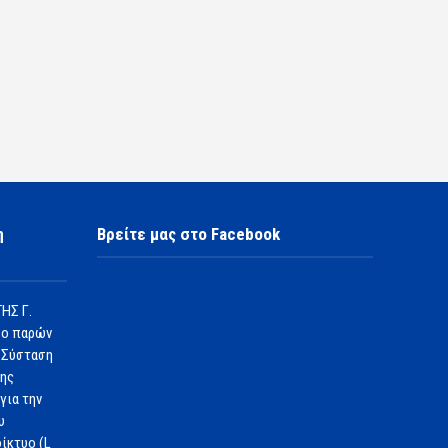
η
Βρείτε μας στο Facebook
ΗΣ Γ.
 ο παρών
 Σύσταση
1ης
για την
υ
ίκτυο (L