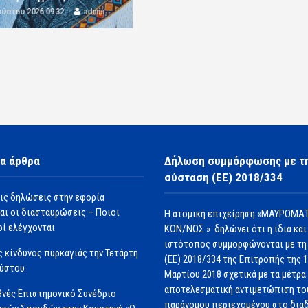
ούστου 2026 09:32
admin
α άρθρα
Δήλωση συμμόρφωσης με τ
σύσταση (ΕΕ) 2018/334
ις δηλώσεις στην εφορία
αι οι διασταυρώσεις – Ποιοι
Η ατομική επιχείρηση «ΜΑΥΡΟΜΑΤ
ί ελέγχονται
ΚΩΝ/ΝΟΣ » δηλώνει ότι η ίδια και
ιστότοπος συμμορφώνονται με τη
 κίνδυνος πυρκαγιάς την Τετάρτη
(ΕΕ) 2018/334 της Επιτροπής της 
ούστου
Μαρτίου 2018 σχετικά με τα μέτρα 
αποτελεσματική αντιμετώπιση το
θνές Επιστημονικό Συνέδριο
παράνομου περιεχομένου στο διαδ