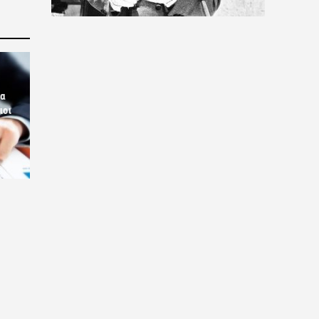
ία
ιοι