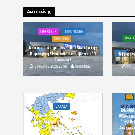
Δείτε Επίσης
LIFESTYLE
OIKONOMIA
ΑΝΑΤΟ
ΚΟΙΝΩΝΙΑ
Νέο κατάστημα Discount Markt στην
Κομοτηνή ! Εγκαίνια το Σάββατο 11
Νέο κατ
Ιουλίου !
8 Ιουλίου 2026 20:00
komotini24
22 Ι
ΕΛΛΑΔΑ
4ο Διεθ
Υψηλός κίνδυνος πυρκαγιάς την
Βιζυηνι
Τετάρτη 5 Αυγούστου
«Ο Βι
Διακειμε
5 Αυγούστου 2026 09:32
komotini24