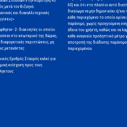
ικών Σπουδών στην Κομοτηνή «Ο
63) και ότι στο πλαίσιο αυτό διατ
ός μετά τον Βιζυηνό.
δικαίωμα να μην δημοσιεύει ή/και 
μενικές και διακαλλιτεχνικές
κάθε περιεχόμενο το οποίο κρίνει 
γγίσεις»
παράνομο, χωρίς προηγούμενη εν
φθησαν -2- διακινητές οι οποίοι
άδεια του χρήστη, καθώς και να λα
ούσαν στο εσωτερικό της Χώρας,
κάθε αναγκαίο προληπτικό μέτρο γ
 διαφορετικές περιπτώσεις, μη
αποτροπή της διάδοσης παράνομ
υς μετανάστες
περιεχομένου.
νικός Ερυθρός Σταυρός καλεί για
μική ενίσχυση προς τους
ληκτους