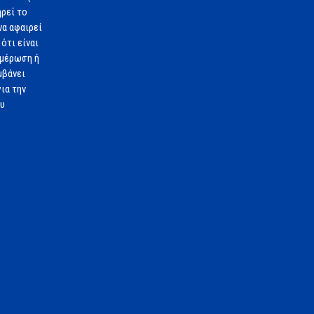
ηρεί το
να αφαιρεί
ότι είναι
ημέρωση ή
μβάνει
ια την
ου