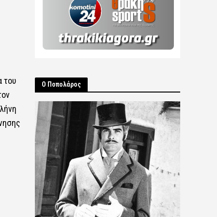
η
α του
Ο Ποπολάρος
τον
ελήνη
ίνησης