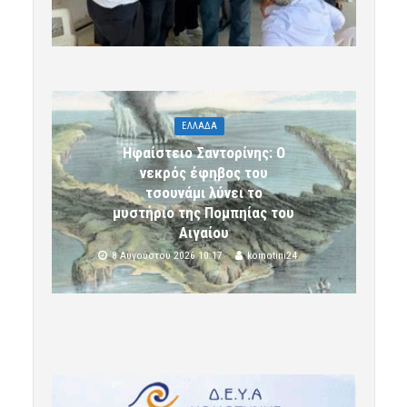
ΕΛΛΑΔΑ
Ηφαίστειο Σαντορίνης: Ο
νεκρός έφηβος του
τσουνάμι λύνει το
μυστήριο της Πομπηίας του
Αιγαίου
8 Αυγούστου 2026 10:17
komotini24