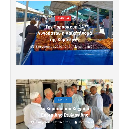
ΔΙΑΦΟΡΑ
Την Παρασκευή 14
Αυγούστου η Λαϊκή Αγορά
της Κομοτηνής
8 Αυγούστου 2026 10:19
komotini24
ΠΟΛΙΤΙΚΗ
Σε Κερασιά και Κέχρο ο
Ευριπίδης Στυλιανίδης
8 Αυγούστου 2026 10:18
komotini24