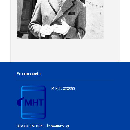
Επικοινωνία
Μ.Η.Τ.
232083
ΘΡΑΚΙΚΗ ΑΓΟΡΑ – komotini24.gr