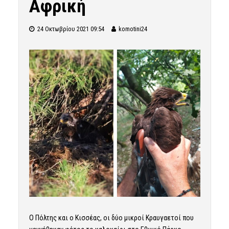
Αφρική
24 Οκτωβρίου 2021 09:54
komotini24
Ο Πόλτης και ο Κισσέας, οι δύο μικροί Κραυγαετοί που