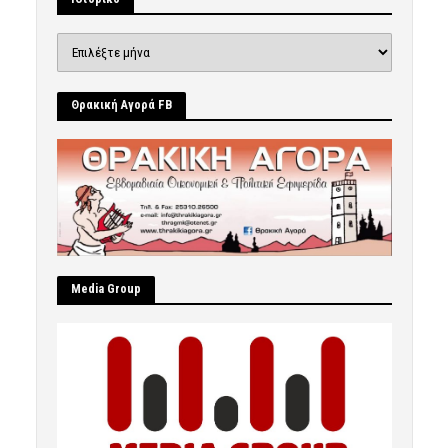
Ιστορικό
Θρακική Αγορά FB
Μedia Group