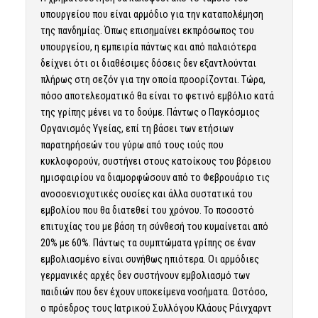
υπουργείου που είναι αρμόδιο για την καταπολέμηση
της πανδημίας. Όπως επισημαίνει εκπρόσωπος του
υπουργείου, η εμπειρία πάντως και από παλαιότερα
δείχνει ότι οι διαθέσιμες δόσεις δεν εξαντλούνται
πλήρως στη σεζόν για την οποία προορίζονται. Τώρα,
πόσο αποτελεσματικό θα είναι το φετινό εμβόλιο κατά
της γρίπης μένει να το δούμε. Πάντως ο Παγκόσμιος
Οργανισμός Υγείας, επί τη βάσει των ετήσιων
παρατηρήσεών του γύρω από τους ιούς που
κυκλοφορούν, συστήνει στους κατοίκους του βόρειου
ημισφαιρίου να διαμορφώσουν από το Φεβρουάριο τις
ανοσοενισχυτικές ουσίες και άλλα συστατικά του
εμβολίου που θα διατεθεί του χρόνου. Το ποσοστό
επιτυχίας του με βάση τη σύνθεσή του κυμαίνεται από
20% με 60%. Πάντως τα συμπτώματα γρίπης σε έναν
εμβολιασμένο είναι συνήθως ηπιότερα. Οι αρμόδιες
γερμανικές αρχές δεν συστήνουν εμβολιασμό των
παιδιών που δεν έχουν υποκείμενα νοσήματα. Ωστόσο,
ο πρόεδρος τους Ιατρικού Συλλόγου Κλάους Ράινχαρντ