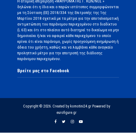
Η ατομική επιχείρηση «ΜΑΥΡΟΜΑΤΗΣ Γ. ΚΩΝ/ΝΟΣ »
δηλώνει ότι η ίδια και ο παρών ιστότοπος συμμορφώνονται
με τη Σύσταση (ΕΕ) 2018/334 της Επιτροπής της 1ης
Μαρτίου 2018 σχετικά με τα μέτρα για την αποτελεσματική
αντιμετώπιση του παράνομου περιεχομένου στο διαδίκτυο
(L 63) και ότι στο πλαίσιο αυτό διατηρεί το δικαίωμα να μην
δημοσιεύει ή/και να αφαιρεί κάθε περιεχόμενο το οποίο
κρίνει ότι είναι παράνομο, χωρίς προηγούμενη ενημέρωση ή
άδεια του χρήστη, καθώς και να λαμβάνει κάθε αναγκαίο
προληπτικό μέτρο για την αποτροπή της διάδοσης
παράνομου περιεχομένου.
Βρείτε μας στο Facebook
Copyright © 2026. Created by komotini24.gr Powered by
eurofigure.gr