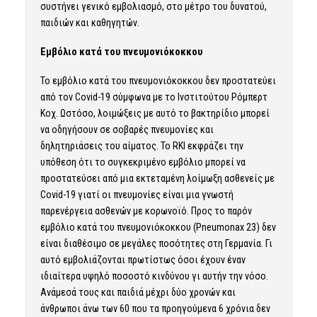
συστήνει γενικό εμβολιασμό, στο μέτρο του δυνατού,
παιδιών και καθηγητών.
Εμβόλιο κατά του πνευμονιόκοκκου
Το εμβόλιο κατά του πνευμονιόκοκκου δεν προστατεύει
από τον Covid-19 σύμφωνα με το Ινστιτούτου Ρόμπερτ
Κοχ. Ωστόσο, λοιμώξεις με αυτό το βακτηρίδιο μπορεί
να οδηγήσουν σε σοβαρές πνευμονίες και
δηλητηριάσεις του αίματος. Το RKI εκφράζει την
υπόθεση ότι το συγκεκριμένο εμβόλιο μπορεί να
προστατεύσει από μια εκτεταμένη λοίμωξη ασθενείς με
Covid-19 γιατί οι πνευμονίες είναι μια γνωστή
παρενέργεια ασθενών με κορωνοϊό. Προς το παρόν
εμβόλιο κατά του πνευμονιόκοκκου (Pneumonax 23) δεν
είναι διαθέσιμο σε μεγάλες ποσότητες στη Γερμανία. Γι
αυτό εμβολιάζονται πρωτίστως όσοι έχουν έναν
ιδιαίτερα υψηλό ποσοστό κινδύνου γι αυτήν την νόσο.
Ανάμεσά τους και παιδιά μέχρι δύο χρονών και
άνθρωποι άνω των 60 που τα προηγούμενα 6 χρόνια δεν