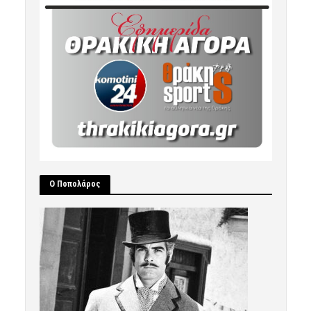
Ο Ποπολάρος