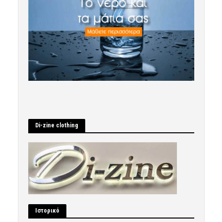
Di-zine clothing
Ιστορικό