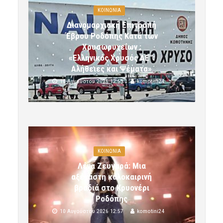
ΚΟΙΝΩΝΙΑ
Διανομαρχιακή Επιτροπή
Έβρου Ροδόπης Κατά των
Χρυσωρυχείων :
«Ελληνικός Χρυσός ΑΕ”:
Αλήθειες και Ψέματα»
10 Αυγούστου 2026 12:59
komotini24
ΚΟΙΝΩΝΙΑ
Λένα Ζευγαρά: Μια
αξέχαστη καλοκαιρινή
βραδιά στο Κρυονέρι
Ροδόπης
10 Αυγούστου 2026 12:57
komotini24