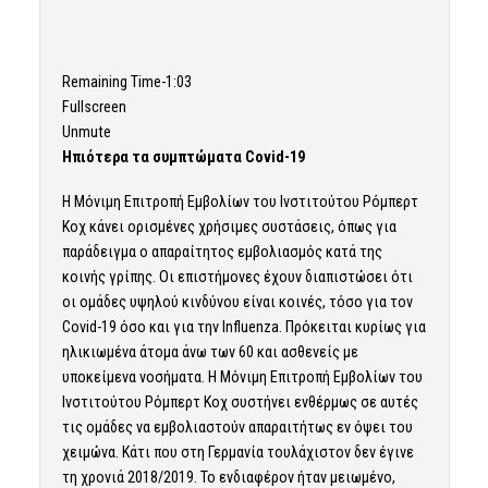
Remaining Time
-1:03
Fullscreen
Unmute
Ηπιότερα τα συμπτώματα Covid-19
Η Μόνιμη Επιτροπή Εμβολίων του Ινστιτούτου Ρόμπερτ
Κοχ κάνει ορισμένες χρήσιμες συστάσεις, όπως για
παράδειγμα ο απαραίτητος εμβολιασμός κατά της
κοινής γρίπης. Οι επιστήμονες έχουν διαπιστώσει ότι
οι ομάδες υψηλού κινδύνου είναι κοινές, τόσο για τον
Covid-19 όσο και για την Influenza. Πρόκειται κυρίως για
ηλικιωμένα άτομα άνω των 60 και ασθενείς με
υποκείμενα νοσήματα. Η Μόνιμη Επιτροπή Εμβολίων του
Ινστιτούτου Ρόμπερτ Κοχ συστήνει ενθέρμως σε αυτές
τις ομάδες να εμβολιαστούν απαραιτήτως εν όψει του
χειμώνα. Κάτι που στη
Γερμανία
τουλάχιστον δεν έγινε
τη χρονιά 2018/2019. Το ενδιαφέρον ήταν μειωμένο,