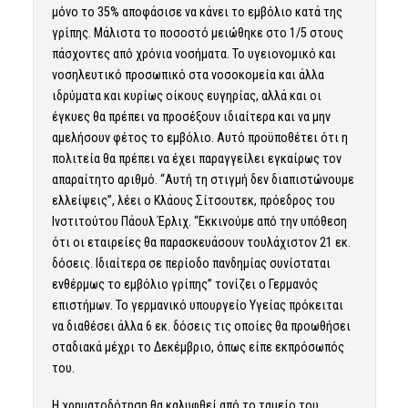
μόνο το 35% αποφάσισε να κάνει το εμβόλιο κατά της
γρίπης. Μάλιστα το ποσοστό μειώθηκε στο 1/5 στους
πάσχοντες από χρόνια νοσήματα. Το υγειονομικό και
νοσηλευτικό προσωπικό στα νοσοκομεία και άλλα
ιδρύματα και κυρίως οίκους ευγηρίας, αλλά και οι
έγκυες θα πρέπει να προσέξουν ιδιαίτερα και να μην
αμελήσουν φέτος το εμβόλιο. Αυτό προϋποθέτει ότι η
πολιτεία θα πρέπει να έχει παραγγείλει εγκαίρως τον
απαραίτητο αριθμό. “Αυτή τη στιγμή δεν διαπιστώνουμε
ελλείψεις”, λέει ο Κλάους Σίτσουτεκ, πρόεδρος του
Ινστιτούτου Πάουλ Έρλιχ. “Εκκινούμε από την υπόθεση
ότι οι εταιρείες θα παρασκευάσουν τουλάχιστον 21 εκ.
δόσεις. Ιδιαίτερα σε περίοδο πανδημίας συνίσταται
ενθέρμως το εμβόλιο γρίπης” τονίζει ο Γερμανός
επιστήμων. Το γερμανικό υπουργείο Υγείας πρόκειται
να διαθέσει άλλα 6 εκ. δόσεις τις οποίες θα προωθήσει
σταδιακά μέχρι το Δεκέμβριο, όπως είπε εκπρόσωπός
του.
Η χρηματοδότηση θα καλυφθεί από το ταμείο του