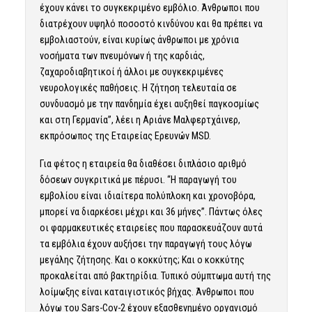
έχουν κάνει το συγκεκριμένο εμβόλιο. Άνθρωποι που
διατρέχουν υψηλό ποσοστό κινδύνου και θα πρέπει να
εμβολιαστούν, είναι κυρίως άνθρωποι με χρόνια
νοσήματα των πνευμόνων ή της καρδιάς,
ζαχαροδιαβητικοί ή άλλοι με συγκεκριμένες
νευρολογικές παθήσεις. Η ζήτηση τελευταία σε
συνδυασμό με την πανδημία έχει αυξηθεί παγκοσμίως
και στη Γερμανία”, λέει η Αριάνε Μαλφερτχάινερ,
εκπρόσωπος της Εταιρείας Ερευνών MSD.
Για φέτος η εταιρεία θα διαθέσει διπλάσιο αριθμό
δόσεων συγκριτικά με πέρυσι. “Η παραγωγή του
εμβολίου είναι ιδιαίτερα πολύπλοκη και χρονοβόρα,
μπορεί να διαρκέσει μέχρι και 36 μήνες”. Πάντως όλες
οι φαρμακευτικές εταιρείες που παρασκευάζουν αυτά
τα εμβόλια έχουν αυξήσει την παραγωγή τους λόγω
μεγάλης ζήτησης. Και ο κοκκύτης; Και ο κοκκύτης
προκαλείται από βακτηρίδια. Τυπικό σύμπτωμα αυτή της
λοίμωξης είναι καταιγιστικός βήχας. Άνθρωποι που
λόγω του Sars-Cov-2 έχουν εξασθενημένο οργανισμό