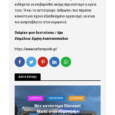
ενδέχεται να επιβαρυνθεί ακόμη περισσότερο η υγεία
τους.΄Η και το αντίστροφο: άνθρωποι που πέρασαν
κοκκύτη και έχουν εξασθενημένο οργανισμό, να είναι
πιο ευπρόσβλητοι στον κορωνοϊό.
Ουλρίκε φον Λεστσίνσκι /
dpa
Επιμέλεια: Ειρήνη Αναστασοπούλου
https://www.naftemporiki.gr/
Δείτε Επίσης
LIFESTYLE
OIKONOMIA
ΚΟΙΝΩΝΙΑ
Νέο κατάστημα Discount
Markt στην Κομοτηνή !