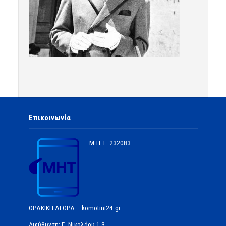
Επικοινωνία
Μ.Η.Τ.
232083
ΘΡΑΚΙΚΗ ΑΓΟΡΑ – komotini24.gr
Διεύθυνση: Γ. Νικολάου 1-3