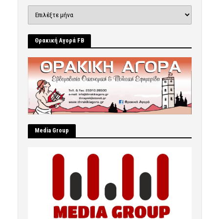
Ιστορικό
Θρακική Αγορά FB
Μedia Group