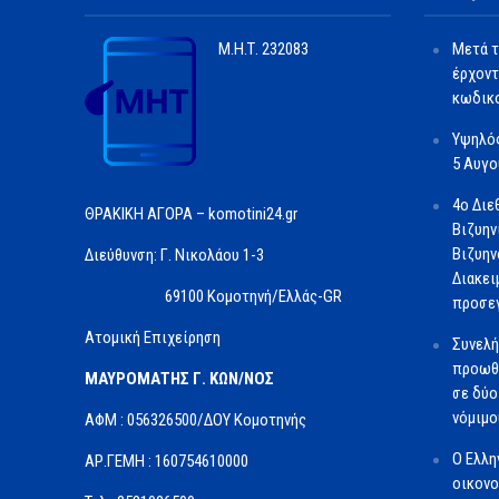
Μ.Η.Τ.
232083
Μετά τ
έρχοντ
κωδικο
Υψηλός
5 Αυγ
4ο Διε
ΘΡΑΚΙΚΗ ΑΓΟΡΑ – komotini24.gr
Βιζυην
Βιζυην
Διεύθυνση: Γ. Νικολάου 1-3
Διακει
69100 Κομοτηνή/Ελλάς-GR
προσε
Ατομική Επιχείρηση
Συνελή
προωθ
ΜΑΥΡΟΜΑΤΗΣ Γ. ΚΩΝ/ΝΟΣ
σε δύο
νόμιμο
ΑΦΜ : 056326500/ΔOΥ Κομοτηνής
O Ελλη
ΑΡ.ΓΕΜΗ : 160754610000
οικονο