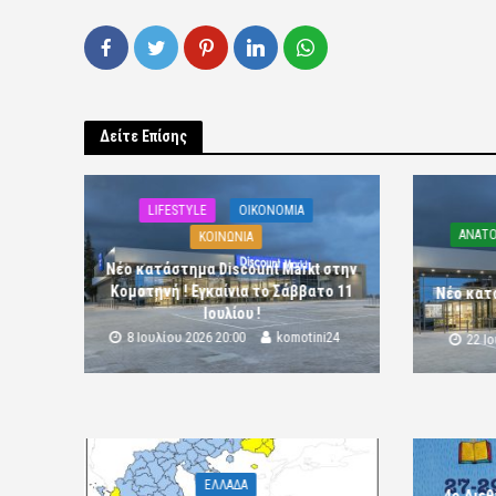
Δείτε Επίσης
LIFESTYLE
OIKONOMIA
ΑΝΑΤΟ
ΚΟΙΝΩΝΙΑ
Νέο κατάστημα Discount Markt στην
Κομοτηνή ! Εγκαίνια το Σάββατο 11
Νέο κατ
Ιουλίου !
8 Ιουλίου 2026 20:00
komotini24
22 Ι
ΕΛΛΑΔΑ