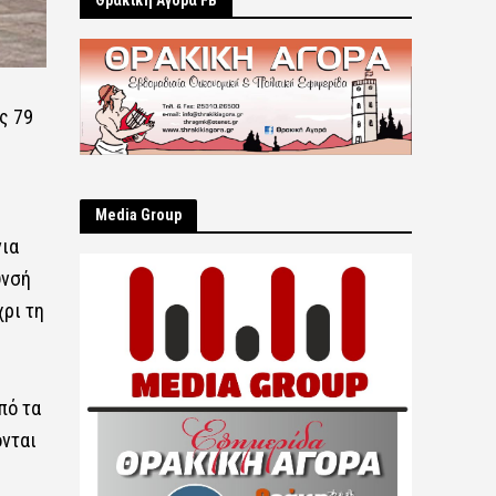
Θρακική Αγορά FB
ς 79
Μedia Group
για
υνσή
χρι τη
πό τα
ονται