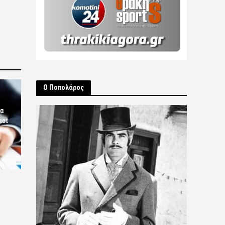
Ο Ποπολάρος
ία
ιοι