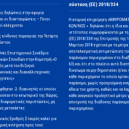
σύσταση (ΕΕ) 2018/334
ις δηλώσεις στην εφορία
αι οι διασταυρώσεις – Ποιοι
Η ατομική επιχείρηση «ΜΑΥΡΟΜΑΤ
ί ελέγχονται
ΚΩΝ/ΝΟΣ » δηλώνει ότι η ίδια και
ιστότοπος συμμορφώνονται με τη
 κίνδυνος πυρκαγιάς την Τετάρτη
(ΕΕ) 2018/334 της Επιτροπής της 
ούστου
Μαρτίου 2018 σχετικά με τα μέτρα 
αποτελεσματική αντιμετώπιση το
θνές Επιστημονικό Συνέδριο
παράνομου περιεχομένου στο διαδ
ικών Σπουδών στην Κομοτηνή «Ο
63) και ότι στο πλαίσιο αυτό διατ
ός μετά τον Βιζυηνό.
δικαίωμα να μην δημοσιεύει ή/και 
μενικές και διακαλλιτεχνικές
κάθε περιεχόμενο το οποίο κρίνει 
γγίσεις»
παράνομο, χωρίς προηγούμενη εν
φθησαν -2- διακινητές οι οποίοι
άδεια του χρήστη, καθώς και να λα
ούσαν στο εσωτερικό της Χώρας,
κάθε αναγκαίο προληπτικό μέτρο γ
 διαφορετικές περιπτώσεις, μη
αποτροπή της διάδοσης παράνομ
υς μετανάστες
περιεχομένου.
νικός Ερυθρός Σταυρός καλεί για
μική ενίσχυση προς τους