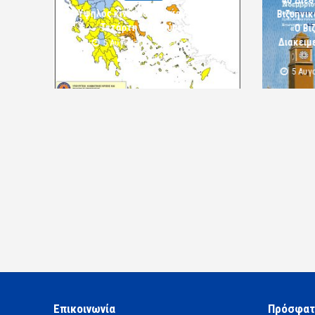
4ο Διεθ
Υψηλός κίνδυνος πυρκαγιάς την
Βιζυηνι
Τετάρτη 5 Αυγούστου
«Ο Βι
Διακειμε
5 Αυγούστου 2026 09:32
komotini24
5 Αυγ
Επικοινωνία
Πρόσφατ