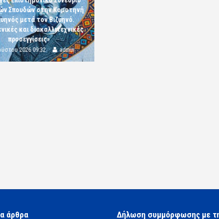
νές Επιστημονικό Συνέδριο
κών Σπουδών στην Κομοτηνή
ζυηνός μετά τον Βιζυηνό.
νικές και διακαλλιτεχνικές
προσεγγίσεις»
ούστου 2026 09:32
admin
α άρθρα
Δήλωση συμμόρφωσης με τ