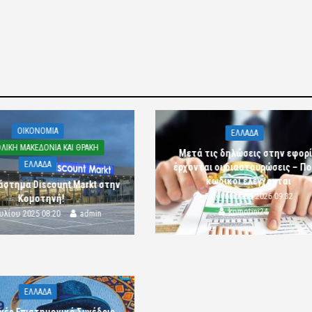
OIKONOMIA
ΕΛΛΑΔΑ
ΛΙΚΗ ΜΑΚΕΔΟΝΙΑ ΚΑΙ ΘΡΑΚΗ
Μετά τις δηλώσεις στην εφορ
ΕΛΛΑΔΑ
έρχονται οι διασταυρώσεις – Πο
κωδικοί ελέγχονται
άστημα Discount Markt στην
5 Αυγούστου 2026 09:32
Κομοτηνή!
komotini24
ουλίου 2025 08:20
admin
ΕΛΛΑΔΑ