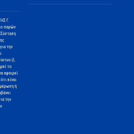
ΗΣ Γ.
 ο παρών
 Σύσταση
1ης
για την
υ
ίκτυο (L
ηρεί το
να αφαιρεί
ότι είναι
ημέρωση ή
μβάνει
ια την
ου