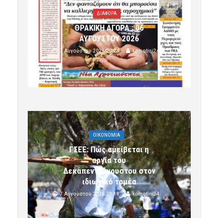
ΔΙΑΦΟΡΑ
ΘΡΑΚΙΚΗ ΑΓΟΡΑ : 06
ΑΥΓΟΥΣΤΟΥ 2026
7 Αυγούστου 2026 20:24
komotini24
OIKONOMIA
ΓΣΕΕ: Πώς αμείβεται η
αργία του
Δεκαπενταύγουστου στον
ιδιωτικό τομέα
7 Αυγούστου 2026 20:18
komotini24