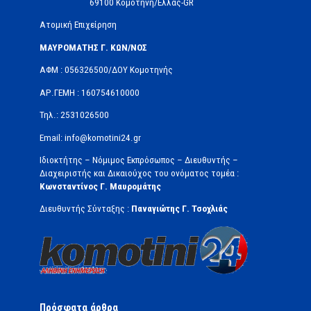
69100 Κομοτηνή/Ελλάς-GR
Ατομική Επιχείρηση
ΜΑΥΡΟΜΑΤΗΣ Γ. ΚΩΝ/ΝΟΣ
ΑΦΜ : 056326500/ΔOΥ Κομοτηνής
ΑΡ.ΓΕΜΗ : 160754610000
Τηλ.: 2531026500
Email: info@komotini24.gr
Ιδιοκτήτης – Νόμιμος Εκπρόσωπος – Διευθυντής –
Διαχειριστής και Δικαιούχος του ονόματος τομέα :
Κωνσταντίνος Γ. Μαυρομάτης
Διευθυντής Σύνταξης :
Παναγιώτης Γ. Τσοχλιάς
Πρόσφατα άρθρα