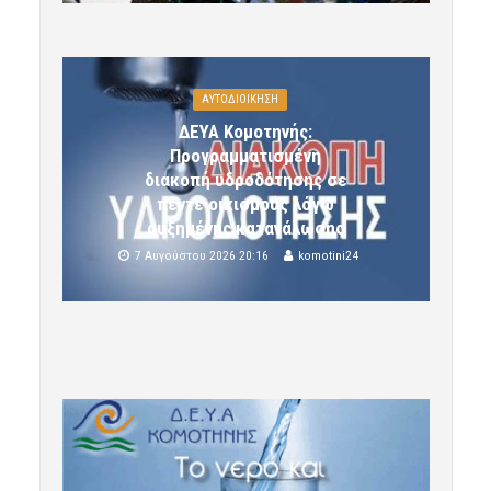
ΑΥΤΟΔΙΟΙΚΗΣΗ
ΔΕΥΑ Κομοτηνής:
Προγραμματισμένη
διακοπή υδροδότησης σε
πέντε οικισμούς λόγω
αυξημένης κατανάλωσης
7 Αυγούστου 2026 20:16
komotini24