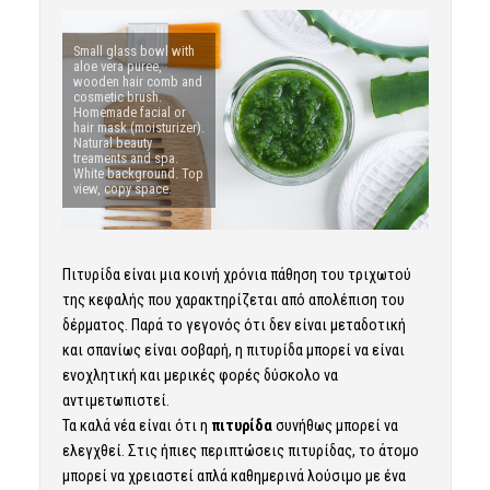
Small glass bowl with
aloe vera puree,
wooden hair comb and
cosmetic brush.
Homemade facial or
hair mask (moisturizer).
Natural beauty
treaments and spa.
White background. Top
view, copy space.
Πιτυρίδα είναι μια κοινή χρόνια πάθηση του τριχωτού
της κεφαλής που χαρακτηρίζεται από απολέπιση του
δέρματος. Παρά το γεγονός ότι δεν είναι μεταδοτική
και σπανίως είναι σοβαρή, η πιτυρίδα μπορεί να είναι
ενοχλητική και μερικές φορές δύσκολο να
αντιμετωπιστεί.
Τα καλά νέα είναι ότι η
πιτυρίδα
συνήθως μπορεί να
ελεγχθεί. Στις ήπιες περιπτώσεις πιτυρίδας, το άτομο
μπορεί να χρειαστεί απλά καθημερινά λούσιμο με ένα