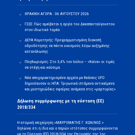
ΘΡΑΚΙΚΗ ΑΓΟΡΑ : 06 ΑΥΓΟΥΣΤΟΥ 2026
ΓΣΕΕ: Πώς αμείβεται η αργία του Δεκαπενταύγουστου
στον ιδιωτικό τομέα
ΔΕΥΑ Κομοτηνής: Προγραμματισμένη διακοπή
υδροδότησης σε πέντε οικισμούς λόγω αυξημένης
κατανάλωσης
Πληθωρισμός: Στο 3,4% τον Ιούλιο – «Καίνε» οι τιμές
σε στέγη και καύσιμα
Νέα αποχαρακτηρισμένα αρχεία με θεάσεις UFO
δημοσίευσαν οι ΗΠΑ: Τριγωνικά ιπτάμενα αντικείμενα
και μυστηριώδεις σφαίρες ανάμεσα στις «μαρτυρίες»
Δήλωση συμμόρφωσης με τη σύσταση (ΕΕ)
2018/334
Η ατομική επιχείρηση «ΜΑΥΡΟΜΑΤΗΣ Γ. ΚΩΝ/ΝΟΣ »
δηλώνει ότι η ίδια και ο παρών ιστότοπος συμμορφώνονται
με τη Σύσταση (ΕΕ) 2018/334 της Επιτροπής της 1ης