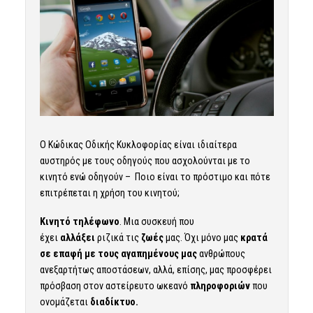
Ο
Κώδικας Οδικής Κυκλοφορίας
είναι ιδιαίτερα
αυστηρός με τους οδηγούς που ασχολούνται με το
κινητό ενώ οδηγούν – Ποιο είναι το πρόστιμο και πότε
επιτρέπεται η χρήση του κινητού;
Κινητό τηλέφωνο
. Μια συσκευή που
έχει
αλλάξει
ριζικά τις
ζωές
μας. Όχι μόνο μας
κρατά
σε επαφή με τους αγαπημένους μας
ανθρώπους
ανεξαρτήτως αποστάσεων, αλλά, επίσης, μας προσφέρει
πρόσβαση στον αστείρευτο ωκεανό
πληροφοριών
που
ονομάζεται
διαδίκτυο.