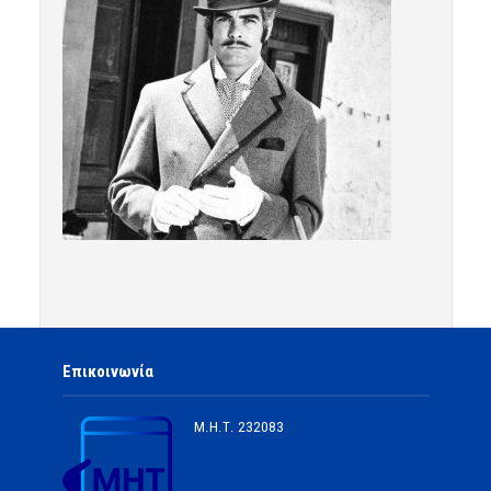
Επικοινωνία
Μ.Η.Τ.
232083