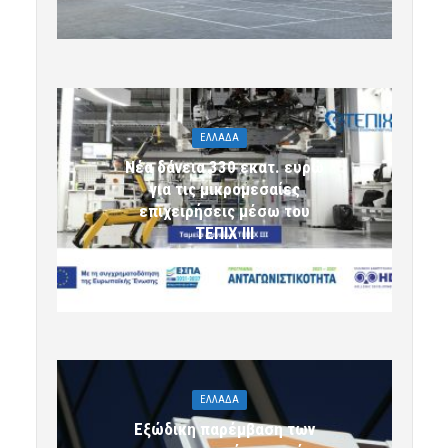
ΕΛΛΑΔΑ
Νέα δάνεια 330 εκατ. ευρώ
για τις μικρομεσαίες
επιχειρήσεις μέσω του
ΤΕΠΙΧ ΙΙΙ
6 Αυγούστου 2026 09:32
komotini24
ΕΛΛΑΔΑ
Εξώδικη παρέμβαση των