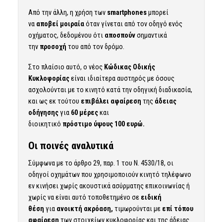
Από την άλλη, η χρήση των
smartphones
μπορεί
να
αποβεί μοιραία
όταν γίνεται από τον οδηγό ενός
οχήματος, δεδομένου ότι
αποσπούν
σημαντικά
την
προσοχή
του από τον δρόμο.
Στο πλαίσιο αυτό, ο νέος
Κώδικας Οδικής
Κυκλοφορίας
είναι ιδιαίτερα αυστηρός με όσους
ασχολούνται με το κινητό κατά την οδηγική διαδικασία,
και ως εκ τούτου
επιβάλει αφαίρεση
της
άδειας
οδήγησης
για
60 μέρες
και
διοικητικό
πρόστιμο
ύψους 100 ευρώ.
Οι ποινές αναλυτικά
Σύμφωνα με το άρθρο 29, παρ. 1 του Ν. 4530/18, οι
οδηγοί οχημάτων που χρησιμοποιούν κινητό τηλέφωνο
εν κινήσει χωρίς ακουστικά ασύρματης επικοινωνίας ή
χωρίς να είναι αυτό τοποθετημένο σε
ειδική
θέση
για
ανοικτή ακρόαση,
τιμωρούνται με
επί τόπου
αφαίρεση
των στοιχείων κυκλοφορίας και της άδειας