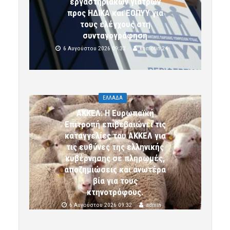
εργαστηριακών γιατρών
προς ΗΔΙΚΑ και ΕΟΠΥΥ για
τους ελέγχους στη
συνταγογράφηση
6 Αυγούστου 2026 09:32
komotini24
ΕΛΛΑΔΑ
ΑΚΚΕΛ: Η Ευρωπαϊκή
Επιτροπή επιβεβαιώνει τις
καταγγελίες του ΑΚΚΕΛ για
τις ευθύνες της ελληνικής
κυβέρνησης σε πληρωμές,
αποζημιώσεις και ανωτέρα
βία για τους
κτηνοτρόφους.
6 Αυγούστου 2026 09:32
admin