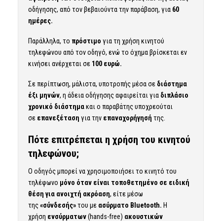
οδήγησης, από τον βεβαιούντα την παράβαση, για
60
ημέρες.
Παράλληλα, το
πρόστιμο
για τη χρήση κινητού
τηλεφώνου από τον οδηγό, ενώ το όχημα βρίσκεται εν
κινήσει ανέρχεται σε
100 ευρώ.
Σε περίπτωση, μάλιστα, υποτροπής μέσα σε
διάστημα
έξι μηνών
, η άδεια οδήγησης αφαιρείται για
διπλάσιο
χρονικό διάστημα
και ο παραβάτης υποχρεούται
σε
επανεξέταση
για την
επαναχορήγησή
της.
Πότε επιτρέπεται η χρήση του κινητού
τηλεφώνου;
Ο οδηγός μπορεί να χρησιμοποιήσει το κινητό του
τηλέφωνο
μόνο όταν είναι τοποθετημένο σε ειδική
θέση για ανοιχτή ακρόαση
, είτε μέσω
της
«σύνδεσής»
του με
ασύρματο Bluetooth.
Η
χρήση
ενσύρματων
(hands-free)
ακουστικών