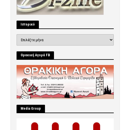
Ιστορικό
Ιστορικό
Θρακική Αγορά FB
Μedia Group