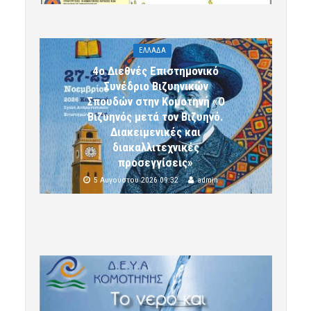
ΕΛΛΑΔΑ
4ο Διεθνές Επιστημονικό
Συνέδριο Βιζυηνικών
Σπουδών στην Κομοτηνή «Ο
Βιζυηνός μετά τον Βιζυηνό.
Διακειμενικές και
διακαλλιτεχνικές
προσεγγίσεις»
5 Αυγούστου 2026 09:32
admin