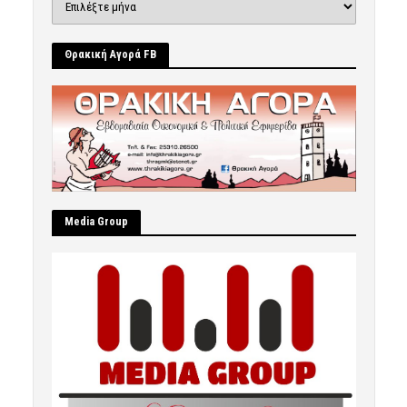
Θρακική Αγορά FB
Μedia Group