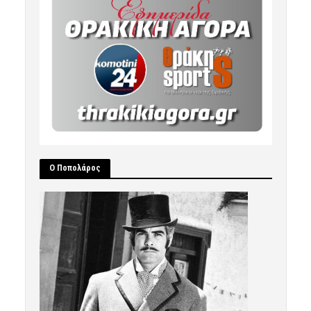
Ο Ποπολάρος