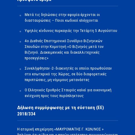
Μετά τις δηλώσεις στην εφορία έρχονται οι
διασταυρώσεις – Ποιοι κωδικοί ελέγχονται
Υψηλός κίνδυνος πυρκαγιάς την Τετάρτη 5 Αυγούστου
4ο Διεθνές Επιστημονικό Συνέδριο Βιζυηνικών
Σπουδών στην Κομοτηνή «Ο Βιζυηνός μετά τον
Βιζυηνό. Διακειμενικές και διακαλλιτεχνικές
προσεγγίσεις»
Συνελήφθησαν -2- διακινητές οι οποίοι προωθούσαν
στο εσωτερικό της Χώρας, σε δύο διαφορετικές
περιπτώσεις, μη νόμιμους μετανάστες
O Ελληνικός Ερυθρός Σταυρός καλεί για οικονομική
ενίσχυση προς τους πυρόπληκτους
Δήλωση συμμόρφωσης με τη σύσταση (ΕΕ)
2018/334
Η ατομική επιχείρηση «ΜΑΥΡΟΜΑΤΗΣ Γ. ΚΩΝ/ΝΟΣ »
δηλώνει ότι η ίδια και ο παρών ιστότοπος συμμορφώνονται