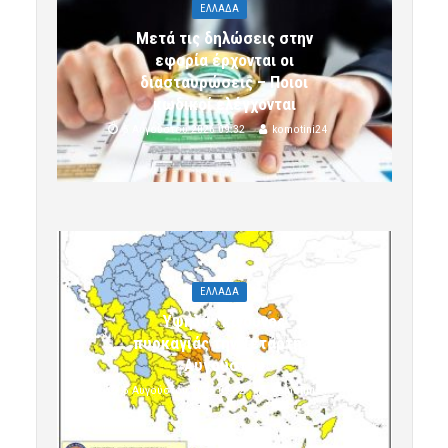
ΕΛΛΑΔΑ
Μετά τις δηλώσεις στην
εφορία έρχονται οι
διασταυρώσεις – Ποιοι
κωδικοί ελέγχονται
5 Αυγούστου 2026 09:32
komotini24
ΕΛΛΑΔΑ
Υψηλός κίνδυνος
πυρκαγιάς την Τετάρτη 5
Αυγούστου
5 Αυγούστου 2026 09:32
komotini24