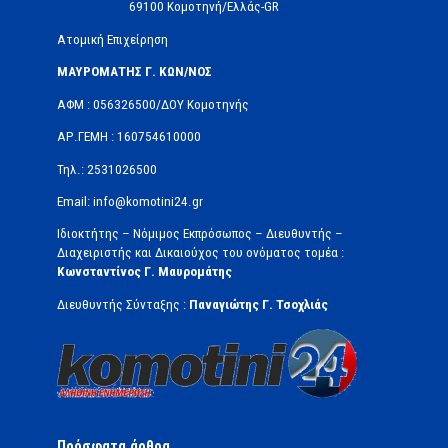
69100 Κομοτηνή/Ελλάς-GR
Ατομική Επιχείρηση
ΜΑΥΡΟΜΑΤΗΣ Γ. ΚΩΝ/ΝΟΣ
ΑΦΜ : 056326500/ΔOΥ Κομοτηνής
ΑΡ.ΓΕΜΗ : 160754610000
Τηλ.: 2531026500
Email: info@komotini24.gr
Ιδιοκτήτης – Νόμιμος Εκπρόσωπος – Διευθυντής –
Διαχειριστής και Δικαιούχος του ονόματος τομέα :
Κωνσταντίνος Γ. Μαυρομάτης
Διευθυντής Σύνταξης :
Παναγιώτης Γ. Τσοχλιάς
Πρόσφατα άρθρα