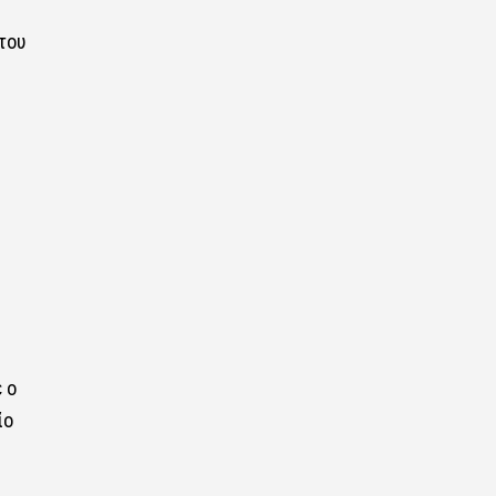
του
 ο
ίο