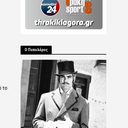
Ο Ποπολάρος
ό το