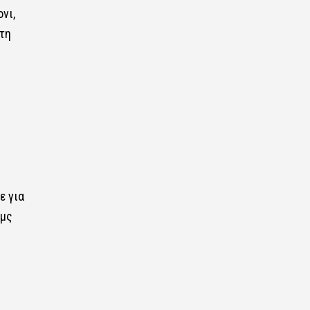
νι,
τη
ε για
ιμς