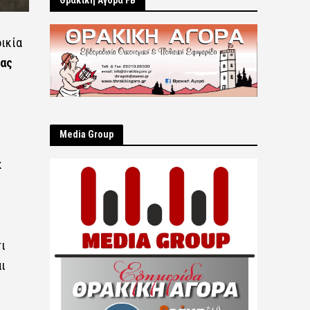
Θρακική Αγορά FB
οικία
ίας
Μedia Group
κ
ι
ι