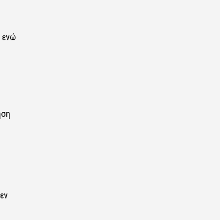
 ενώ
ηση
δεν