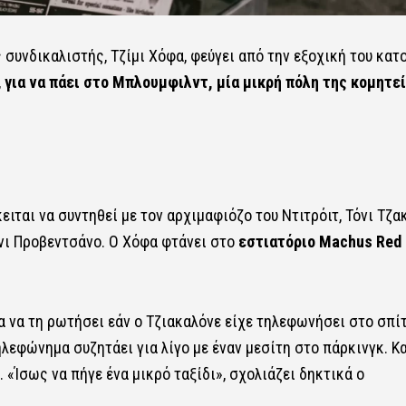
ς συνδικαλιστής, Τζίμι Χόφα, φεύγει από την εξοχική του κατ
,
για να πάει στο Μπλουμφιλντ, μία μικρή πόλη της κομητε
ειται να συντηθεί με τον αρχιμαφιόζο του Ντιτρόιτ, Τόνι Τζα
ονι Προβεντσάνο. Ο Χόφα φτάνει στο
εστιατόριο Machus Red
ια να τη ρωτήσει εάν ο Τζιακαλόνε είχε τηλεφωνήσει στο σπίτ
ηλεφώνημα συζητάει για λίγο με έναν μεσίτη στο πάρκινγκ. Κα
 «Ίσως να πήγε ένα μικρό ταξίδι», σχολιάζει δηκτικά ο