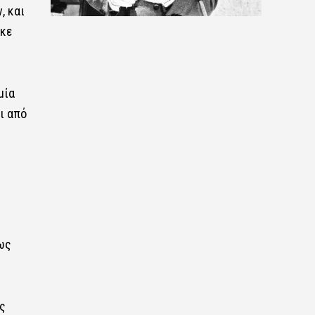
, και
ηκε
μία
ι από
ως
ς