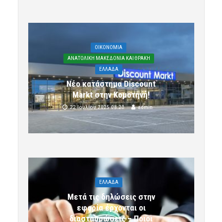
OIKONOMIA
ΑΝΑΤΟΛΙΚΗ ΜΑΚΕΔΟΝΙΑ ΚΑΙ ΘΡΑΚΗ
ΕΛΛΑΔΑ
Νέο κατάστημα Discount
Markt στην Κομοτηνή!
22 Ιουλίου 2025 08:20
admin
ΕΛΛΑΔΑ
Μετά τις δηλώσεις στην
εφορία έρχονται οι
διασταυρώσεις – Ποιοι