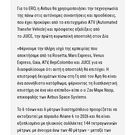
Για το ERO, η Airbus θα χρησιμοποιήσει την τεχνογνωσία
της πάνω στις αυτόνομες συναντήσεις και προσδέσεις,
που έχει προκύψει από το επιτυχημένο ΑΤV (Automated
Transfer Vehicle) και πρόσφατες εξελίξεις από
το JUICE, την πρώτη ευρωπαϊκή αποστολή στον Δία.
«Φέρνουμε την πλήρη ισχύ της εμπειρίας που
αποκτήσαμε από τα Rosetta, Mars Express, Venus
Express, Gaia, ATV, BepiColombo και JUICE για να
διασφαλίσουμε ότι αυτή η αποστολή θα επιτύχει. Η
επιστροφή δειγμάτων πίσω στη Γη από τον Άρη θα είναι
ένα ασυνήθιστο κατόρθωμα, φέρνοντας τη διαπλανητική
επιστήμη σε ένα νέο επίπεδο» είπε ο ο Ζαν Μαρκ Νασρ,
επικεφαλής των Airbus Space Systems.
Το 6 τόνων και 6 μέτρων διαστημόπλοιο προορίζεται να
εκτοξευτεί με πύραυλο Ariane 6 το 2026 και θα είναι
εξοπλισμένο με ηλιακούς συλλέκτες 144 τετραγωνικών
μέτρων, με άνοιγμα άνω των 40 μέτρων – μεταξύ των