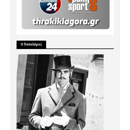
Ο Ποπολάρος