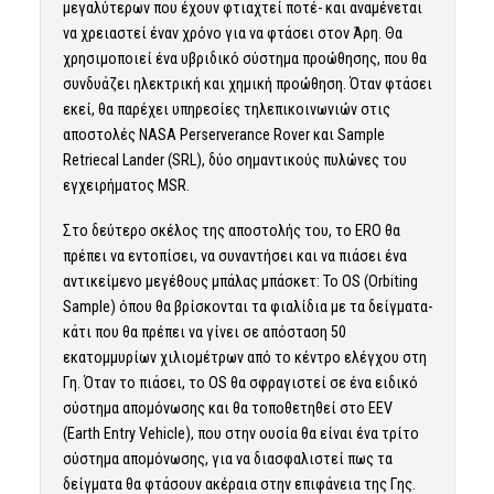
μεγαλύτερων που έχουν φτιαχτεί ποτέ- και αναμένεται
να χρειαστεί έναν χρόνο για να φτάσει στον Άρη. Θα
χρησιμοποιεί ένα υβριδικό σύστημα προώθησης, που θα
συνδυάζει ηλεκτρική και χημική προώθηση. Όταν φτάσει
εκεί, θα παρέχει υπηρεσίες τηλεπικοινωνιών στις
αποστολές NASA Perserverance Rover και Sample
Retriecal Lander (SRL), δύο σημαντικούς πυλώνες του
εγχειρήματος MSR.
Στο δεύτερο σκέλος της αποστολής του, το ERO θα
πρέπει να εντοπίσει, να συναντήσει και να πιάσει ένα
αντικείμενο μεγέθους μπάλας μπάσκετ: Το OS (Orbiting
Sample) όπου θα βρίσκονται τα φιαλίδια με τα δείγματα-
κάτι που θα πρέπει να γίνει σε απόσταση 50
εκατομμυρίων χιλιομέτρων από το κέντρο ελέγχου στη
Γη. Όταν το πιάσει, το OS θα σφραγιστεί σε ένα ειδικό
σύστημα απομόνωσης και θα τοποθετηθεί στο EEV
(Earth Entry Vehicle), που στην ουσία θα είναι ένα τρίτο
σύστημα απομόνωσης, για να διασφαλιστεί πως τα
δείγματα θα φτάσουν ακέραια στην επιφάνεια της Γης.