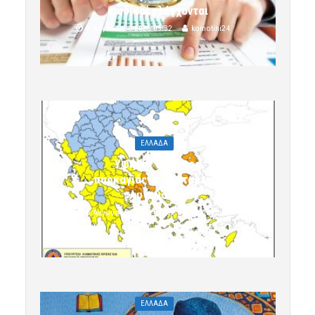
κωδικοί ελέγχονται
5 Αυγούστου 2026 09:32
komotini24
ΕΛΛΑΔΑ
Υψηλός κίνδυνος
πυρκαγιάς την Τετάρτη 5
Αυγούστου
5 Αυγούστου 2026 09:32
komotini24
ΕΛΛΑΔΑ