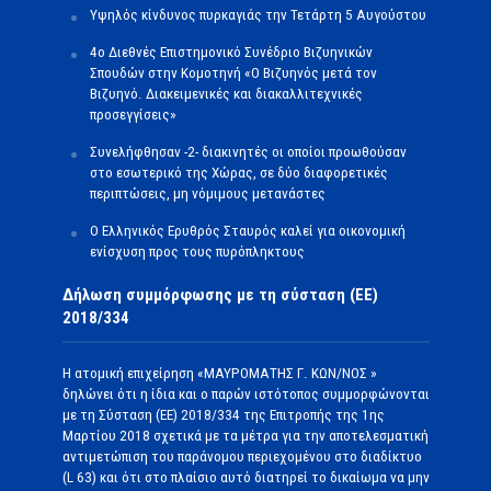
Υψηλός κίνδυνος πυρκαγιάς την Τετάρτη 5 Αυγούστου
4ο Διεθνές Επιστημονικό Συνέδριο Βιζυηνικών
Σπουδών στην Κομοτηνή «Ο Βιζυηνός μετά τον
Βιζυηνό. Διακειμενικές και διακαλλιτεχνικές
προσεγγίσεις»
Συνελήφθησαν -2- διακινητές οι οποίοι προωθούσαν
στο εσωτερικό της Χώρας, σε δύο διαφορετικές
περιπτώσεις, μη νόμιμους μετανάστες
O Ελληνικός Ερυθρός Σταυρός καλεί για οικονομική
ενίσχυση προς τους πυρόπληκτους
Δήλωση συμμόρφωσης με τη σύσταση (ΕΕ)
2018/334
Η ατομική επιχείρηση «ΜΑΥΡΟΜΑΤΗΣ Γ. ΚΩΝ/ΝΟΣ »
δηλώνει ότι η ίδια και ο παρών ιστότοπος συμμορφώνονται
με τη Σύσταση (ΕΕ) 2018/334 της Επιτροπής της 1ης
Μαρτίου 2018 σχετικά με τα μέτρα για την αποτελεσματική
αντιμετώπιση του παράνομου περιεχομένου στο διαδίκτυο
(L 63) και ότι στο πλαίσιο αυτό διατηρεί το δικαίωμα να μην