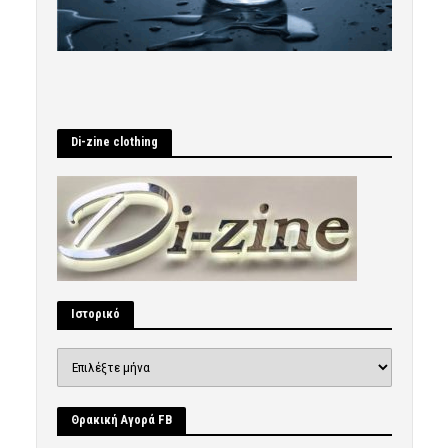
Di-zine clothing
Ιστορικό
Ιστορικό
Θρακική Αγορά FB