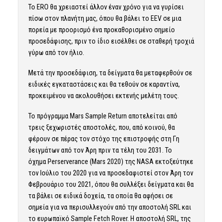
Το ERO θα χρειαστεί άλλον έναν χρόνο για να γυρίσει
πίσω στον πλανήτη μας, όπου θα βάλει το EEV σε μια
πορεία με προορισμό ένα προκαθορισμένο σημείο
προσεδάφισης, πριν το ίδιο εισέλθει σε σταθερή τροχιά
γύρω από τον ήλιο.
Μετά την προσεδάφιση, τα δείγματα θα μεταφερθούν σε
ειδικές εγκαταστάσεις και θα τεθούν σε καραντίνα,
προκειμένου να ακολουθήσει εκτενής μελέτη τους.
Το πρόγραμμα Mars Sample Return αποτελείται από
τρεις ξεχωριστές αποστολές, που, από κοινού, θα
φέρουν σε πέρας τον στόχο της επιστροφής στη Γη
δειγμάτων από τον Άρη πριν τα τέλη του 2031. Το
όχημα Perserverance (Mars 2020) της NASA εκτοξεύτηκε
τον Ιούλιο του 2020 για να προσεδαφιστεί στον Άρη τον
Φεβρουάριο του 2021, όπου θα συλλέξει δείγματα και θα
τα βάλει σε ειδικά δοχεία, τα οποία θα αφήσει σε
σημεία για να περισυλλεγούν από την αποστολή SRL και
το ευρωπαϊκό Sample Fetch Rover. H αποστολή SRL, της