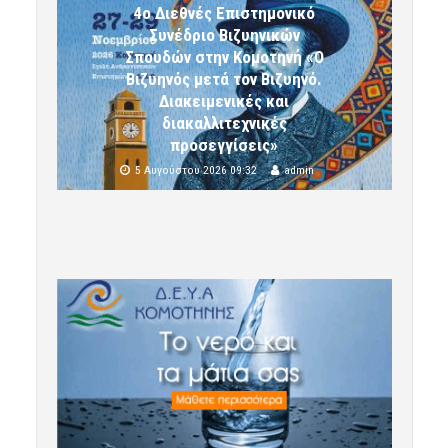
4ο Διεθνές Επιστημονικό
Συνέδριο Βιζυηνικών
Σπουδών στην Κομοτηνή «Ο
Βιζυηνός μετά τον Βιζυηνό.
Διακειμενικές και
διακαλλιτεχνικές
προσεγγίσεις»
5 Αυγούστου 2026 09:32
admin