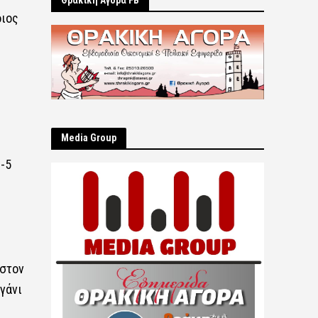
Θρακική Αγορά FB
οιος
Μedia Group
3-5
 στον
γάνι