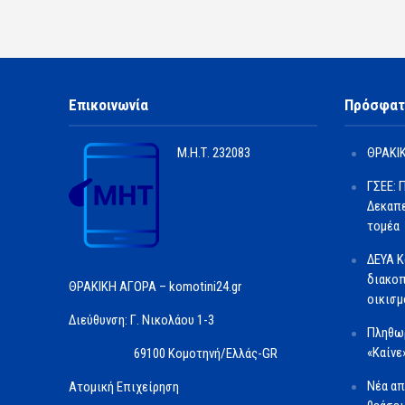
Επικοινωνία
Πρόσφατ
Μ.Η.Τ.
232083
ΘΡΑΚΙΚ
ΓΣΕΕ: 
Δεκαπε
τομέα
ΔΕΥΑ Κ
διακοπ
ΘΡΑΚΙΚΗ ΑΓΟΡΑ – komotini24.gr
οικισμ
Διεύθυνση: Γ. Νικολάου 1-3
Πληθωρ
«Καίνε
69100 Κομοτηνή/Ελλάς-GR
Νέα απ
Ατομική Επιχείρηση