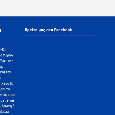
η
Βρείτε μας στο Facebook
ΗΣ Γ.
 ο παρών
 Σύσταση
1ης
για την
υ
ίκτυο (L
ηρεί το
να αφαιρεί
ότι είναι
ημέρωση ή
μβάνει