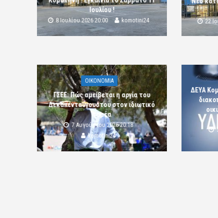
Κομοτηνή ! Εγκαίνια το Σάββατο 11
Νέο κατ
Ιουλίου !
8 Ιουλίου 2026 20:00
komotini24
22 Ι
OIKONOMIA
ΔΕΥΑ Κο
ΓΣΕΕ: Πώς αμείβεται η αργία του
διακο
Δεκαπενταύγουστου στον ιδιωτικό
οικ
τομέα
7 Αυγούστου 2026 20:18
komotini24