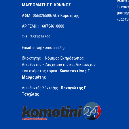
θεάσει
ΜΑΥΡΟΜΑΤΗΣ Γ. ΚΩΝ/ΝΟΣ
Τριγων
μυστηρ
ΑΦΜ : 056326500/ΔOΥ Κομοτηνής
«μαρτυ
ΑΡ.ΓΕΜΗ : 160754610000
Τηλ.: 2531026500
Email: info@komotini24.gr
Ιδιοκτήτης – Νόμιμος Εκπρόσωπος –
Διευθυντής – Διαχειριστής και Δικαιούχος
του ονόματος τομέα :
Κωνσταντίνος Γ.
Μαυρομάτης
Διευθυντής Σύνταξης :
Παναγιώτης Γ.
Τσοχλιάς