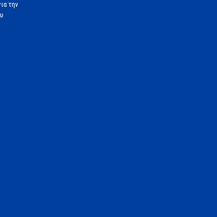
ια την
ου