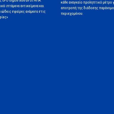
ς UFO δημοσίευσαν οι ΗΠΑ:
κάθε αναγκαίο προληπτικό μέτρο γ
ικά ιπτάμενα αντικείμενα και
αποτροπή της διάδοσης παράνομ
ιώδεις σφαίρες ανάμεσα στις
περιεχομένου.
ρίες»