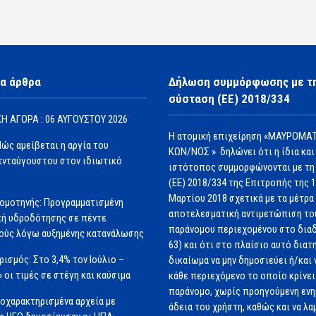
α άρθρα
Δήλωση συμμόρφωσης με τ
σύσταση (ΕΕ) 2018/334
Η ΑΓΟΡΑ : 06 ΑΥΓΟΥΣΤΟΥ 2026
Η ατομική επιχείρηση «ΜΑΥΡΟΜΑΤ
Πώς αμείβεται η αργία του
ΚΩΝ/ΝΟΣ » δηλώνει ότι η ίδια και
νταύγουστου στον ιδιωτικό
ιστότοπος συμμορφώνονται με τη
(ΕΕ) 2018/334 της Επιτροπής της 
Μαρτίου 2018 σχετικά με τα μέτρα 
ομοτηνής: Προγραμματισμένη
αποτελεσματική αντιμετώπιση το
ή υδροδότησης σε πέντε
παράνομου περιεχομένου στο διαδ
ούς λόγω αυξημένης κατανάλωσης
63) και ότι στο πλαίσιο αυτό διατ
ισμός: Στο 3,4% τον Ιούλιο –
δικαίωμα να μην δημοσιεύει ή/και 
» οι τιμές σε στέγη και καύσιμα
κάθε περιεχόμενο το οποίο κρίνει 
παράνομο, χωρίς προηγούμενη εν
οχαρακτηρισμένα αρχεία με
άδεια του χρήστη, καθώς και να λα