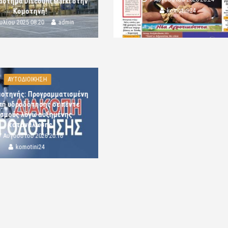
άστημα Discount Markt στην
komotini24
Κομοτηνή!
ουλίου 2025 08:20
admin
ΑΥΤΟΔΙΟΙΚΗΣΗ
μοτηνής: Προγραμματισμένη
πή υδροδότησης σε πέντε
ισμούς λόγω αυξημένης
κατανάλωσης
7 Αυγούστου 2026 20:16
komotini24