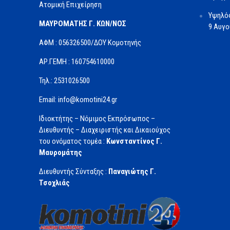
Ατομική Επιχείρηση
Υψηλός
ΜΑΥΡΟΜΑΤΗΣ Γ. ΚΩΝ/ΝΟΣ
9 Αυγ
ΑΦΜ : 056326500/ΔOΥ Κομοτηνής
ΑΡ.ΓΕΜΗ : 160754610000
Τηλ.: 2531026500
Email: info@komotini24.gr
Ιδιοκτήτης – Νόμιμος Εκπρόσωπος –
Διευθυντής – Διαχειριστής και Δικαιούχος
του ονόματος τομέα :
Κωνσταντίνος Γ.
Μαυρομάτης
Διευθυντής Σύνταξης :
Παναγιώτης Γ.
Τσοχλιάς