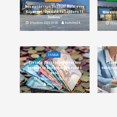
Νέο κατάστημα Discount Markt στην
Κομοτηνή ! Εγκαίνια το Σάββατο 11
Νέο κατ
Ιουλίου !
8 Ιουλίου 2026 20:00
komotini24
22 Ι
ΕΛΛΑΔΑ
Σύνταξη: Πέντε παράγοντες που
Συντ
μπορούν να ενισχύσουν το τελικό
ενδεχόμε
ποσό
9 Αυγούστου 2026 09:32
komotini24