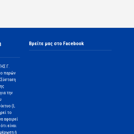
η
Βρείτε μας στο Facebook
ΗΣ Γ.
 ο παρών
 Σύσταση
1ης
για την
υ
ίκτυο (L
ηρεί το
να αφαιρεί
ότι είναι
ημέρωση ή