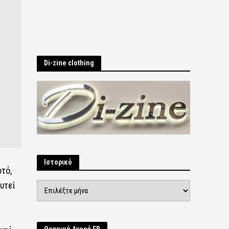
Di-zine clothing
Ιστορικό
τό,
υτεί
Ιστορικό