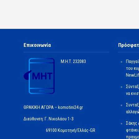
Επικοινωνία
Πρόσφατ
Μ.Η.Τ.
232083
Παγγαί
του ευ
NewLif
Σύνταξ
να ενι
Συνταξ
ΘΡΑΚΙΚΗ ΑΓΟΡΑ – komotini24.gr
αλλαγώ
Διεύθυνση: Γ. Νικολάου 1-3
Σάκης 
φτάνει
69100 Κομοτηνή/Ελλάς-GR
πραγμα