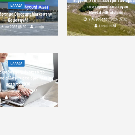
Παγγαίο: Στο επίκεντρο των δρά
ΕΛΛΑΔΑ
του ευρωπαϊκού έργου
NewLife4BioIslands
άστημα Discount Markt στην
9 Αυγούστου 2026 09:32
Κομοτηνή!
komotini24
ουλίου 2025 08:20
admin
ΕΛΛΑΔΑ
αξιοδότηση: Ανοιχτό το
νο αλλαγών στα όρια ηλικίας
μετά το 2030
9 Αυγούστου 2026 09:32
komotini24