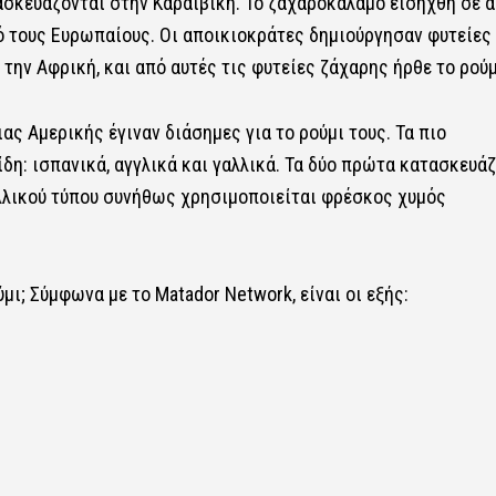
ασκευάζονται στην Καραϊβική. Το ζαχαροκάλαμο εισήχθη σε α
ό τους Ευρωπαίους. Οι αποικιοκράτες δημιούργησαν φυτείες
ην Αφρική, και από αυτές τις φυτείες ζάχαρης ήρθε το ρούμ
ας Αμερικής έγιναν διάσημες για το ρούμι τους. Τα πιο
δη: ισπανικά, αγγλικά και γαλλικά. Τα δύο πρώτα κατασκευά
λλικού τύπου συνήθως χρησιμοποιείται φρέσκος ​​χυμός
ι; Σύμφωνα με το Matador Network, είναι οι εξής: