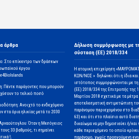
α άρθρα
Δήλωση συμμόρφωσης με τ
σύσταση (ΕΕ) 2018/334
ο: Στο επίκεντρο των δράσεων
ρωπαϊκού έργου
Η ατομική επιχείρηση «ΜΑΥΡΟΜΑΤ
e4BioIslands
ΚΩΝ/ΝΟΣ » δηλώνει ότι η ίδια και
ιστότοπος συμμορφώνονται με τη
η: Πέντε παράγοντες που μπορούν
(ΕΕ) 2018/334 της Επιτροπής της 
σχύσουν το τελικό ποσό
Μαρτίου 2018 σχετικά με τα μέτρα 
αποτελεσματική αντιμετώπιση το
ιοδότηση: Ανοιχτό το ενδεχόμενο
παράνομου περιεχομένου στο διαδ
ν στα όρια ηλικίας μετά το 2030
63) και ότι στο πλαίσιο αυτό διατ
Αρναούτογλου: Όταν η Μεσόγειος
δικαίωμα να μην δημοσιεύει ή/και 
 τους 33 βαθμούς, τι σημαίνει
κάθε περιεχόμενο το οποίο κρίνει 
τικά !;
παράνομο, χωρίς προηγούμενη εν