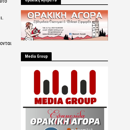
υτό
Θρακική Αγορά FB
ι.
ζονται
Μedia Group