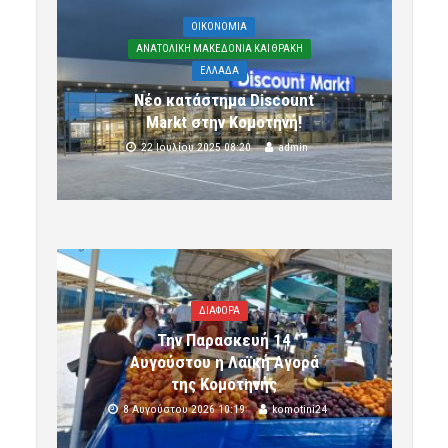
OIKONOMIA
ΑΝΑΤΟΛΙΚΗ ΜΑΚΕΔΟΝΙΑ ΚΑΙ ΘΡΑΚΗ
ΕΛΛΑΔΑ
Νέο κατάστημα Discount
Markt στην Κομοτηνή!
22 Ιουλίου 2025 08:20
admin
ΔΙΑΦΟΡΑ
Την Παρασκευή 14
Αυγούστου η Λαϊκή Αγορά
της Κομοτηνής
8 Αυγούστου 2026 10:19
komotini24