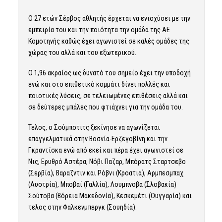
Ο 27 ετών Σέρβος αθλητής έρχεται να ενισχύσει με την
εμπειρία του και την ποιότητα την ομάδα της ΑΕ
Κομοτηνής καθώς έχει αγωνιστεί σε καλές ομάδες της
χώρας του αλλά και του εξωτερικού.
Ο 1,96 ακραίος ως δυνατό του σημείο έχει την υποδοχή
ενώ και στο επιθετικό κομμάτι δίνει πολλές και
ποιοτικές λύσεις, σε τελειωμένες επιθέσεις αλλά και
σε δεύτερες μπάλες που φτιάχνει για την ομάδα του.
Τελος, ο Σούμποτιτς ξεκίνησε να αγωνίζεται
επαγγελματικά στην Βοσνία-Ερζεγοβίνη και την
Γκραντίσκα ενώ από εκεί και πέρα έχει αγωνιστεί σε
Νις, Ερυθρό Αστέρα, Νόβι Παζαρ, Μπόρατς Σταρτσεβο
(Σερβία), Βαραζντιν και Ρόβνι (Κροατια), Αρμπεσμπαχ
(Αυστρία), Μποβαί (Γαλλία), Λουμπνοβα (Σλοβακία)
Σούτοβα (Βόρεια Μακεδονία), Κεσκεμέτι (Ουγγαρία) και
τελος στην Φαλκενμπεργκ (Σουηδία).