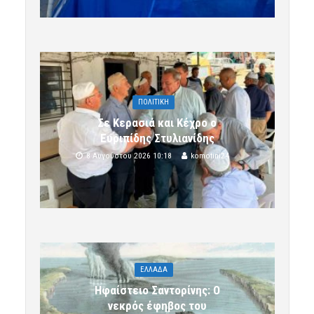
ΠΟΛΙΤΙΚΗ
Σε Κερασιά και Κέχρο ο
Ευριπίδης Στυλιανίδης
8 Αυγούστου 2026 10:18
komotini24
ΕΛΛΑΔΑ
Ηφαίστειο Σαντορίνης: Ο
νεκρός έφηβος του