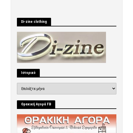
Di-zine clothing
Ιστορικό
Ιστορικό
Θρακική Αγορά FB