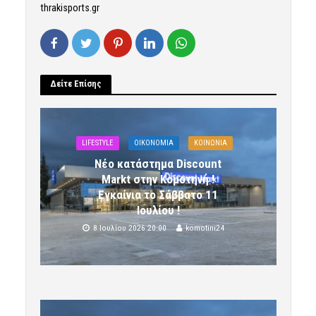
thrakisports.gr
Δείτε Επίσης
LIFESTYLE
OIKONOMIA
ΚΟΙΝΩΝΙΑ
Νέο κατάστημα Discount
Markt στην Κομοτηνή !
Εγκαίνια το Σάββατο 11
Ιουλίου !
8 Ιουλίου 2026 20:00
komotini24