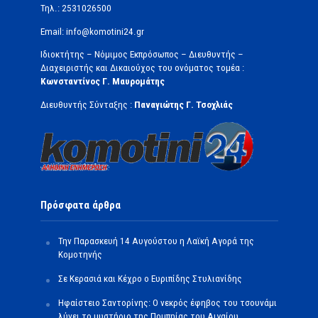
Τηλ.: 2531026500
Email: info@komotini24.gr
Ιδιοκτήτης – Νόμιμος Εκπρόσωπος – Διευθυντής –
Διαχειριστής και Δικαιούχος του ονόματος τομέα :
Κωνσταντίνος Γ. Μαυρομάτης
Διευθυντής Σύνταξης :
Παναγιώτης Γ. Τσοχλιάς
Πρόσφατα άρθρα
Την Παρασκευή 14 Αυγούστου η Λαϊκή Αγορά της
Κομοτηνής
Σε Κερασιά και Κέχρο ο Ευριπίδης Στυλιανίδης
Ηφαίστειο Σαντορίνης: Ο νεκρός έφηβος του τσουνάμι
λύνει το μυστήριο της Πομπηίας του Αιγαίου