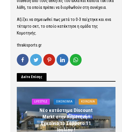
διάθεση από τους αθλητές του αλλά και κάποια τακτικά
λάθη, τα οποία πρέπει να διορθωθούν στη συνέχεια.
Αξίζει να σημειωθεί πως μετά το 0-3 παίχτηκε και ενα
τέταρτο σετ, το οποίο κατέκτησε η ομάδα της
Κομοτηνής.
thrakisports.gr
Δείτε Επίσης
LIFESTYLE
OIKONOMIA
ΚΟΙΝΩΝΙΑ
Νέο κατάστημα Discount
Markt στην Κομοτηνή !
Εγκαίνια το Σάββατο 11
Ιουλίου !