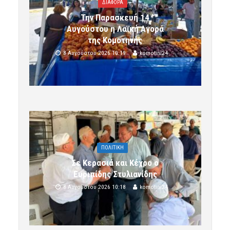
ΔΙΑΦΟΡΑ
Την Παρασκευή 14
Αυγούστου η Λαϊκή Αγορά
της Κομοτηνής
8 Αυγούστου 2026 10:19
komotini24
ΠΟΛΙΤΙΚΗ
Σε Κερασιά και Κέχρο ο
Ευριπίδης Στυλιανίδης
8 Αυγούστου 2026 10:18
komotini24