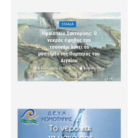
ΕΛΛΑΔΑ
Ηφαίστειο Σαντορίνης: Ο
νεκρός έφηβος του
τσουνάμι λύνει το
μυστήριο της Πομπηίας του
Αιγαίου
8 Αυγούστου 2026 10:17
komotini24