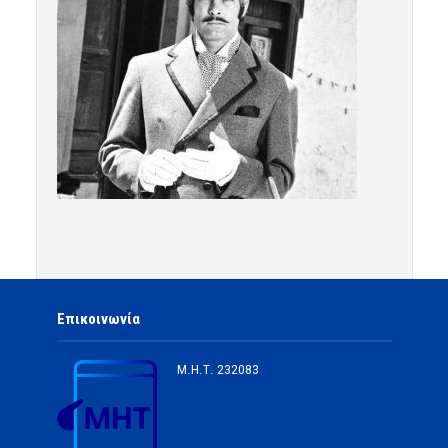
Επικοινωνία
Μ.Η.Τ.
232083