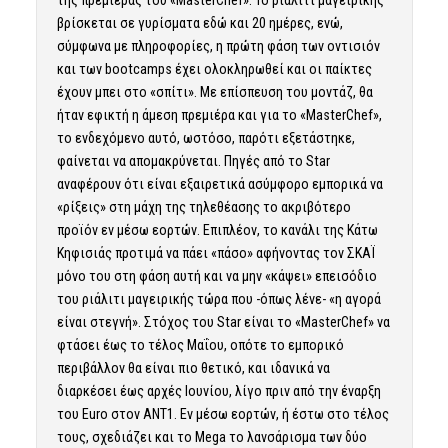
της πρεμιέρας του «
MasterChef
». Το ριάλιτι μαγειρικής
βρίσκεται σε γυρίσματα εδώ και 20 ημέρες, ενώ,
σύμφωνα με πληροφορίες, η πρώτη φάση των οντισιόν
και των bootcamps έχει ολοκληρωθεί και οι παίκτες
έχουν μπει στο «σπίτι». Με επίσπευση του μοντάζ, θα
ήταν εφικτή η άμεση πρεμιέρα και για το «MasterChef»,
το ενδεχόμενο αυτό, ωστόσο, παρότι εξετάστηκε,
φαίνεται να απομακρύνεται. Πηγές από το Star
αναφέρουν ότι είναι εξαιρετικά ασύμφορο εμπορικά να
«ρίξεις» στη μάχη της τηλεθέασης το ακριβότερο
προϊόν εν μέσω εορτών. Επιπλέον, το κανάλι της Κάτω
Κηφισιάς προτιμά να πάει «πάσο» αφήνοντας τον ΣΚΑΪ
μόνο του στη φάση αυτή και να μην «κάψει» επεισόδιο
του ριάλιτι μαγειρικής τώρα που -όπως λένε- «η αγορά
είναι στεγνή». Στόχος του Star είναι το «MasterChef» να
φτάσει έως το τέλος Μαΐου, οπότε το εμπορικό
περιβάλλον θα είναι πιο θετικό, και ιδανικά να
διαρκέσει έως αρχές Ιουνίου, λίγο πριν από την έναρξη
του Euro στον ΑΝΤ1. Εν μέσω εορτών, ή έστω στο τέλος
τους, σχεδιάζει και το Mega το λανσάρισμα των δύο