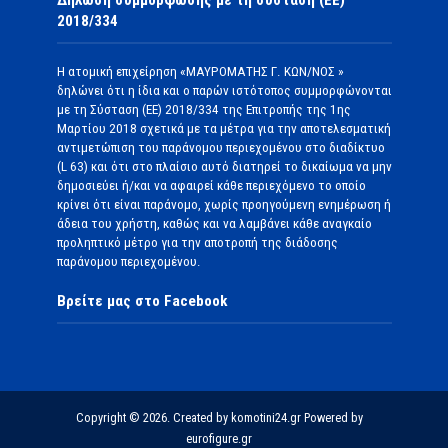
2018/334
Η ατομική επιχείρηση «ΜΑΥΡΟΜΑΤΗΣ Γ. ΚΩΝ/ΝΟΣ »
δηλώνει ότι η ίδια και ο παρών ιστότοπος συμμορφώνονται
με τη Σύσταση (ΕΕ) 2018/334 της Επιτροπής της 1ης
Μαρτίου 2018 σχετικά με τα μέτρα για την αποτελεσματική
αντιμετώπιση του παράνομου περιεχομένου στο διαδίκτυο
(L 63) και ότι στο πλαίσιο αυτό διατηρεί το δικαίωμα να μην
δημοσιεύει ή/και να αφαιρεί κάθε περιεχόμενο το οποίο
κρίνει ότι είναι παράνομο, χωρίς προηγούμενη ενημέρωση ή
άδεια του χρήστη, καθώς και να λαμβάνει κάθε αναγκαίο
προληπτικό μέτρο για την αποτροπή της διάδοσης
παράνομου περιεχομένου.
Βρείτε μας στο Facebook
Copyright © 2026. Created by komotini24.gr Powered by
eurofigure.gr