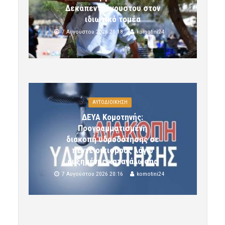
Δεκαπενταύγουστου στον
ιδιωτικό τομέα
7 Αυγούστου 2026 20:18
komotini24
ΑΥΤΟΔΙΟΙΚΗΣΗ
ΔΕΥΑ Κομοτηνής:
Προγραμματισμένη
διακοπή υδροδότησης σε
πέντε οικισμούς λόγω
αυξημένης κατανάλωσης
7 Αυγούστου 2026 20:16
komotini24