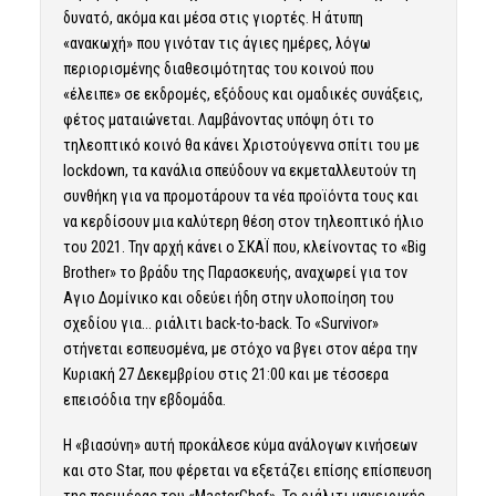
δυνατό, ακόμα και μέσα στις γιορτές. Η άτυπη
«ανακωχή» που γινόταν τις άγιες ημέρες, λόγω
περιορισμένης διαθεσιμότητας του κοινού που
«έλειπε» σε εκδρομές, εξόδους και ομαδικές συνάξεις,
φέτος ματαιώνεται. Λαμβάνοντας υπόψη ότι το
τηλεοπτικό κοινό θα κάνει Χριστούγεννα σπίτι του με
lockdown, τα κανάλια σπεύδουν να εκμεταλλευτούν τη
συνθήκη για να προμοτάρουν τα νέα προϊόντα τους και
να κερδίσουν μια καλύτερη θέση στον τηλεοπτικό ήλιο
του 2021. Την αρχή κάνει ο ΣΚΑΪ που, κλείνοντας το «Big
Brother» το βράδυ της Παρασκευής, αναχωρεί για τον
Αγιο Δομίνικο και οδεύει ήδη στην υλοποίηση του
σχεδίου για… ριάλιτι back-to-back. Το «Survivor»
στήνεται εσπευσμένα, με στόχο να βγει στον αέρα την
Κυριακή 27 Δεκεμβρίου στις 21:00 και με τέσσερα
επεισόδια την εβδομάδα.
Η «βιασύνη» αυτή προκάλεσε κύμα ανάλογων κινήσεων
και στο Star, που φέρεται να εξετάζει επίσης επίσπευση