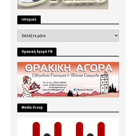
Ιστορικό
Ιστορικό
Θρακική Αγορά FB
Μedia Group