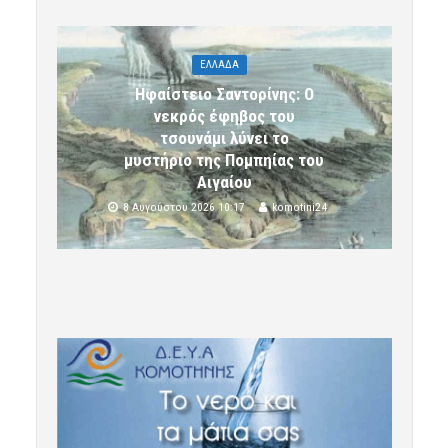
ΕΛΛΑΔΑ
Ηφαίστειο Σαντορίνης: Ο
νεκρός έφηβος του
τσουνάμι λύνει το
μυστήριο της Πομπηίας του
Αιγαίου
8 Αυγούστου 2026 10:17
komotini24