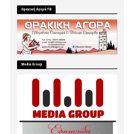
Θρακική Αγορά FB
Μedia Group