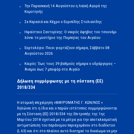
Την Παρασκευή 14 Αυγούστου η Λαϊκή Αγορά της
Κομοτηνής
Σε Κερασιά και Κέχρο ο Ευριπίδης Στυλιανίδης
Ηφαίστειο Σαντορίνης: Ο νεκρός έφηβος του τσουνάμι
λύνει το μυστήριο της Πομπηίας του Αιγαίου
Εορτολόγιο: Ποιοι γιορτάζουν σήμερα, Σάββατο 08
Αυγούστου 2026
Καιρός: Έως τους 39 βαθμούς σήμερα ο υδράργυρος –
Άνεμοι έως 7 μποφόρ στο Αιγαίο
Δήλωση συμμόρφωσης με τη σύσταση (ΕΕ)
2018/334
Η ατομική επιχείρηση «ΜΑΥΡΟΜΑΤΗΣ Γ. ΚΩΝ/ΝΟΣ »
δηλώνει ότι η ίδια και ο παρών ιστότοπος συμμορφώνονται
με τη Σύσταση (ΕΕ) 2018/334 της Επιτροπής της 1ης
Μαρτίου 2018 σχετικά με τα μέτρα για την αποτελεσματική
αντιμετώπιση του παράνομου περιεχομένου στο διαδίκτυο
(L 63) και ότι στο πλαίσιο αυτό διατηρεί το δικαίωμα να μην