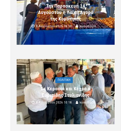
Την Παρασκευή 14
Αυγούστου η Λαϊκή Αγορά
της Κομοτηνής
8 Αυγούστου 2026 10:19
komotini24
ΠΟΛΙΤΙΚΗ
Σε Κερασιά και Κέχρο ο
Ευριπίδης Στυλιανίδης
8 Αυγούστου 2026 10:18
komotini24