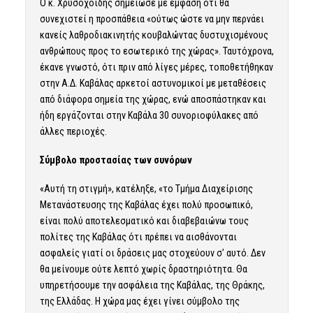
Ο κ. Χρυσοχοίδης σημείωσε με έμφαση ότι θα
συνεχιστεί η προσπάθεια «ούτως ώστε να μην περνάει
κανείς λαθροδιακινητής κουβαλώντας δυστυχισμένους
ανθρώπους προς το εσωτερικό της χώρας». Ταυτόχρονα,
έκανε γνωστό, ότι πριν από λίγες μέρες, τοποθετήθηκαν
στην Α.Δ. Καβάλας αρκετοί αστυνομικοί με μεταθέσεις
από διάφορα σημεία της χώρας, ενώ αποσπάστηκαν και
ήδη εργάζονται στην Καβάλα 30 συνοριοφύλακες από
άλλες περιοχές.
Σύμβολο προστασίας των συνόρων
«Αυτή τη στιγμή», κατέληξε, «το Τμήμα Διαχείρισης
Μετανάστευσης της Καβάλας έχει πολύ προσωπικό,
είναι πολύ αποτελεσματικό και διαβεβαιώνω τους
πολίτες της Καβάλας ότι πρέπει να αισθάνονται
ασφαλείς γιατί οι δράσεις μας στοχεύουν σ’ αυτό. Δεν
θα μείνουμε ούτε λεπτό χωρίς δραστηριότητα. Θα
υπηρετήσουμε την ασφάλεια της Καβάλας, της Θράκης,
της Ελλάδας. Η χώρα μας έχει γίνει σύμβολο της