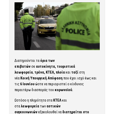
Διατηρούνται τα
όρια των
επιβατών
σε
αυτοκίνητα,
τουριστικά
λεωφορεία
,
τρένα, ΚΤΕΛ, πλοία
και
ταξί
στη
νέα
Κοινή Υπουργική Απόφαση
που έχει ισχύ έως και
τις
6 Ιουνίου
ώστε να περιοριστεί ο κίνδυνος
περαιτέρω διασποράς του
κορωνοϊού
.
Ωστόσο η πληρότητα στα
ΚΤΕΛ
και
στα
λεωφορεία
των
αστικών
συγκοινωνιών
εξακολουθεί να
διατηρείται στο