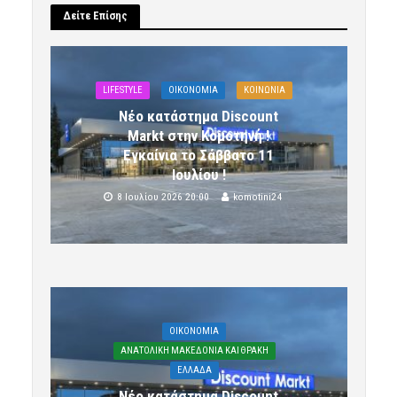
Δείτε Επίσης
LIFESTYLE
OIKONOMIA
ΚΟΙΝΩΝΙΑ
Νέο κατάστημα Discount
Markt στην Κομοτηνή !
Εγκαίνια το Σάββατο 11
Ιουλίου !
8 Ιουλίου 2026 20:00
komotini24
OIKONOMIA
ΑΝΑΤΟΛΙΚΗ ΜΑΚΕΔΟΝΙΑ ΚΑΙ ΘΡΑΚΗ
ΕΛΛΑΔΑ
Νέο κατάστημα Discount