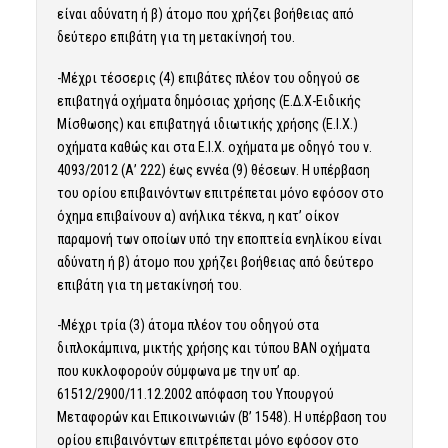
είναι αδύνατη ή β) άτομο που χρήζει βοήθειας από
δεύτερο επιβάτη για τη μετακίνησή του.
-Μέχρι τέσσερις (4) επιβάτες πλέον του οδηγού σε
επιβατηγά οχήματα δημόσιας χρήσης (Ε.Δ.Χ-Ειδικής
Μίσθωσης) και επιβατηγά ιδιωτικής χρήσης (Ε.Ι.Χ.)
οχήματα καθώς και στα Ε.Ι.Χ. οχήματα με οδηγό του ν.
4093/2012 (Α’ 222) έως εννέα (9) θέσεων. Η υπέρβαση
του ορίου επιβαινόντων επιτρέπεται μόνο εφόσον στο
όχημα επιβαίνουν α) ανήλικα τέκνα, η κατ’ οίκον
παραμονή των οποίων υπό την εποπτεία ενηλίκου είναι
αδύνατη ή β) άτομο που χρήζει βοήθειας από δεύτερο
επιβάτη για τη μετακίνησή του.
-Μέχρι τρία (3) άτομα πλέον του οδηγού στα
διπλοκάμπινα, μικτής χρήσης και τύπου ΒΑΝ οχήματα
που κυκλοφορούν σύμφωνα με την υπ’ αρ.
61512/2900/11.12.2002 απόφαση του Υπουργού
Μεταφορών και Επικοινωνιών (Β’ 1548). Η υπέρβαση του
ορίου επιβαινόντων επιτρέπεται μόνο εφόσον στο