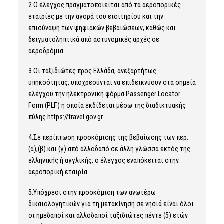
2.Ο έλεγχος πραγματοποιείται από τα αεροπορικές
εταιρίες με την αγορά του εισιτηρίου και την
επισύναψη των ψηφιακών βεβαιώσεων, καθώς και
δειγματοληπτικά από αστυνομικές αρχές σε
αεροδρόμια.
3.Οι ταξιδιώτες προς Ελλάδα, ανεξαρτήτως
υπηκοότητας, υποχρεούνται να επιδεικνύουν στα σημεία
ελέγχου την ηλεκτρονική φόρμα Passenger Locator
Form (PLF) η οποία εκδίδεται μέσω της διαδικτυακής
πύλης https://travel.gov.gr.
4.Σε περίπτωση προσκόμισης της βεβαίωσης των περ.
(α),(β) και (γ) από αλλοδαπό σε άλλη γλώσσα εκτός της
ελληνικής ή αγγλικής, ο έλεγχος εναπόκειται στην
αεροπορική εταιρία.
5.Υπόχρεοι στην προσκόμιση των ανωτέρω
δικαιολογητικών για τη μετακίνηση σε νησιά είναι όλοι
οι ημεδαποί και αλλοδαποί ταξιδιώτες πέντε (5) ετών