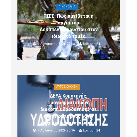
OIKONOMIA
ΓΣΕΕ: Πώς αμείβεται η
αργία του
Δεκαπενταύγουστου στον
ιδιωτικό τομέα
7 Αυγούστου 2026 20:18
komotini24
ΑΥΤΟΔΙΟΙΚΗΣΗ
ΔΕΥΑ Κομοτηνής:
Προγραμματισμένη
διακοπή υδροδότησης σε
πέντε οικισμούς λόγω
αυξημένης κατανάλωσης
7 Αυγούστου 2026 20:16
komotini24