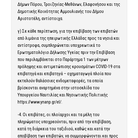
Δήμων Πόρου, Τροιζηνίας-Μεθάνων, Ελαφονήσου και της
Δημοτικής Κοινότητας Αμμουλιανής του Δήμου
Αριστοτέλη, αντίστοιχα.
γ) Σε κάθε περίπτωση, για την επιβίβαση των επιβατών
από λιμάνια της ηπειρωτικής Ελλάδας προς τα νησιά και
αντίστροφα, συμπληρώνεται υποχρεωτικά το
Ερωτηματολόγιο Δήλωσης Υγείας πριν την Επιβίβαση
που περιλαμβάνεται στο Παράρτημα 1 των μέτρων
πρόληψης και αντιμετώπισης κρουσμάτων COVID-19 στα
επιβατηγά και επιβατηγά – οχηματαγωγά πλοία που
εκτελούν θαλάσσιες ενδομεταφορές, τα οποία
βρίσκονται αναρτημένα στην ιστοσελίδα του
Υπουργείου Ναυτιλίας και Νησιωτικής Πολιτικής
https://www.ynanp.gr/el/.
-4. Οι επιβάτες, οι πλοίαρχοι και τα μέλη του
πληρώματος υποχρεούνται, πριν από την επιβίβαση,
κατά τη διάρκεια του ταξιδιού, καθώς και κατά την
αποβίβαση των επιβατών, να συμμορφώνονται και προς