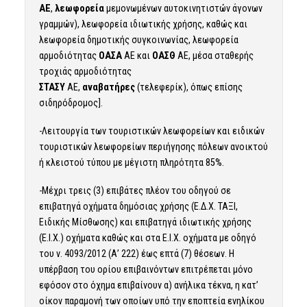
ΑΕ
,
λεωφορεία
μεμονωμένων αυτοκινητιστών άγονων
γραμμών), λεωφορεία ιδιωτικής χρήσης, καθώς και
λεωφορεία δημοτικής συγκοινωνίας, λεωφορεία
αρμοδιότητας
ΟΑΣΑ
ΑΕ και
ΟΑΣΘ
ΑΕ, μέσα σταθερής
τροχιάς αρμοδιότητας
ΣΤΑΣΥ
ΑΕ,
αναβατήρες
(τελεφερίκ), όπως επίσης
σιδηρόδρομος].
-Λειτουργία των τουριστικών λεωφορείων και ειδικών
τουριστικών λεωφορείων περιήγησης πόλεων ανοικτού
ή κλειστού τύπου με μέγιστη πληρότητα 85%.
-Μέχρι τρεις (3) επιβάτες πλέον του οδηγού σε
επιβατηγά οχήματα δημόσιας χρήσης (Ε.Δ.Χ. ΤΑΞΙ,
Ειδικής Μίσθωσης) και επιβατηγά ιδιωτικής χρήσης
(Ε.Ι.Χ.) οχήματα καθώς και στα Ε.Ι.Χ. οχήματα με οδηγό
του ν. 4093/2012 (Α’ 222) έως επτά (7) θέσεων. Η
υπέρβαση του ορίου επιβαινόντων επιτρέπεται μόνο
εφόσον στο όχημα επιβαίνουν α) ανήλικα τέκνα, η κατ’
οίκον παραμονή των οποίων υπό την εποπτεία ενηλίκου