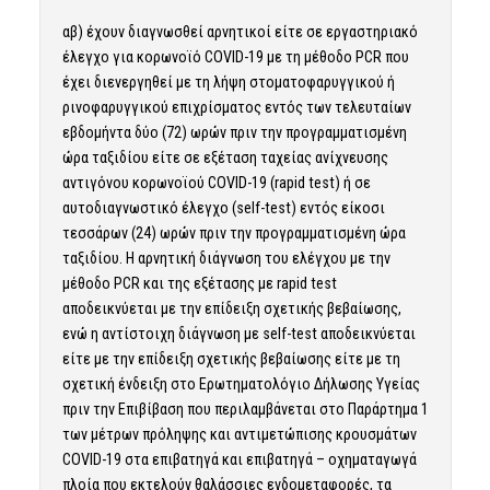
αβ) έχουν διαγνωσθεί αρνητικοί είτε σε εργαστηριακό
έλεγχο για κορωνοϊό COVID-19 με τη μέθοδο PCR που
έχει διενεργηθεί με τη λήψη στοματοφαρυγγικού ή
ρινοφαρυγγικού επιχρίσματος εντός των τελευταίων
εβδομήντα δύο (72) ωρών πριν την προγραμματισμένη
ώρα ταξιδίου είτε σε εξέταση ταχείας ανίχνευσης
αντιγόνου κορωνοϊού COVID-19 (rapid test) ή σε
αυτοδιαγνωστικό έλεγχο (self-test) εντός είκοσι
τεσσάρων (24) ωρών πριν την προγραμματισμένη ώρα
ταξιδίου. Η αρνητική διάγνωση του ελέγχου με την
μέθοδο PCR και της εξέτασης με rapid test
αποδεικνύεται με την επίδειξη σχετικής βεβαίωσης,
ενώ η αντίστοιχη διάγνωση με self-test αποδεικνύεται
είτε με την επίδειξη σχετικής βεβαίωσης είτε με τη
σχετική ένδειξη στο Ερωτηματολόγιο Δήλωσης Υγείας
πριν την Επιβίβαση που περιλαμβάνεται στο Παράρτημα 1
των μέτρων πρόληψης και αντιμετώπισης κρουσμάτων
COVID-19 στα επιβατηγά και επιβατηγά – οχηματαγωγά
πλοία που εκτελούν θαλάσσιες ενδομεταφορές, τα