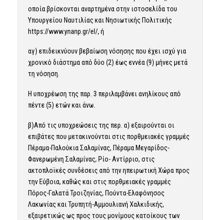
οποία βρίσκονται αναρτημένα στην ιστοσελίδα του
Υπουργείου Ναυτιλίας και Νησιωτικής Πολιτικής
https://www.ynanp.gr/el/, ή
αγ) επιδεικνύουν βεβαίωση νόσησης που έχει ισχύ για
χρονικό διάστημα από δύο (2) έως εννέα (9) μήνες μετά
τη νόσηση.
Η υποχρέωση της παρ. 3 περιλαμβάνει ανηλίκους από
πέντε (5) ετών και άνω.
β)Από τις υποχρεώσεις της περ. α) εξαιρούνται οι
επιβάτες που μετακινούνται στις πορθμειακές γραμμές
Πέραμα-Παλούκια Σαλαμίνας, Πέραμα Μεγαρίδος-
Φανερωμένη Σαλαμίνας, Ρίο- Αντίρριο, στις
ακτοπλοϊκές συνδέσεις από την ηπειρωτική Χώρα προς
την Εύβοια, καθώς και στις πορθμειακές γραμμές
Πόρος-Γαλατά Τροιζηνίας, Πούντα-Ελαφόνησος
Λακωνίας και Τρυπητή-Αμμουλιανή Χαλκιδικής,
εξαιρετικώς ως προς τους μονίμους κατοίκους των