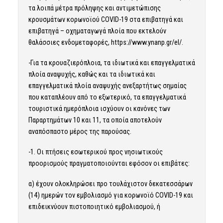
τα λοιπά μέτρα πρόληψης και αντιμετώπισης
κρουσμάτων κορωνοϊού COVID-19 στα επιβατηγά και
επιβατηγά – οχηματαγωγά πλοία που εκτελούν
θαλάσσιες ενδομεταφορές, https://www.ynanp.gr/el/.
-Για τα κρουαζιερόπλοια, τα ιδιωτικά και επαγγελματικά
πλοία αναψυχής, καθώς και τα ιδιωτικά και
επαγγελματικά πλοία αναψυχής ανεξαρτήτως σημαίας
που καταπλέουν από το εξωτερικό, τα επαγγελματικά
τουριστικά ημερόπλοια ισχύουν οι κανόνες των
Παραρτημάτων 10 και 11, τα οποία αποτελούν
αναπόσπαστο μέρος της παρούσας.
-1. Οι πτήσεις εσωτερικού προς νησιωτικούς
προορισμούς πραγματοποιούνται εφόσον οι επιβάτες:
α) έχουν ολοκληρώσει προ τουλάχιστον δεκατεσσάρων
(14) ημερών τον εμβολιασμό για κορωνοϊό COVID-19 και
επιδεικνύουν πιστοποιητικό εμβολιασμού, ή