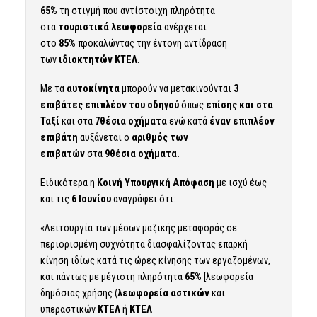
65%
τη στιγμή που αντίστοιχη πληρότητα
στα
τουριστικά λεωφορεία
ανέρχεται
στο
85%
προκαλώντας την έντονη αντίδραση
των
ιδιοκτητών ΚΤΕΛ
.
Με τα
αυτοκίνητα
μπορούν να μετακινούνται
3
επιβάτες επιπλέον του οδηγού
όπως
επίσης και στα
Ταξί
και στα
7θέσια οχήματα
ενώ κατά
έναν επιπλέον
επιβάτη
αυξάνεται ο
αριθμός των
επιβατών
στα
9θέσια οχήματα.
Ειδικότερα η
Κοινή Υπουργική Απόφαση
με ισχύ έως
και τις
6 Ιουνίου
αναγράφει ότι:
«Λειτουργία των μέσων μαζικής μεταφοράς σε
περιορισμένη συχνότητα διασφαλίζοντας επαρκή
κίνηση ιδίως κατά τις ώρες κίνησης των εργαζομένων,
και πάντως με μέγιστη πληρότητα
65%
[λεωφορεία
δημόσιας χρήσης (
λεωφορεία αστικών
και
υπεραστικών
ΚΤΕΛ
ή
ΚΤΕΛ