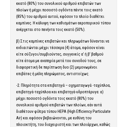
εκατό (80%) του συνολικού αριθμού επιβατών των
πλοίων ή μέχρι ποσοστό ογδόντα πέντε τοις εκατό
(85%) του αριθμού αυτού, εφόσον το πλοίο διαθέτει
καμπίνες. Η κάλυψη των καθισμάτων αεροπορικού τύπου
ανέρχεται στο πενήντα τοις εκατό (50%).
β) Στις καμπίνες επιβατών και πληρωμάτων δύνανται να
ενδιαιτώνται μέχρι τέσσερα (4) άτομα, εφόσον είναι
είτε σύζυγοι/συμβιούντες, συγγενείς α’ ή β’ βαθμού
είτε άτομα με αναπηρία μετά του συνοδού τους, σε
διαφορετική δε περίπτωση δυο (2) μεμονωμένοι
επιβάτες ή μέλη πληρώματος, αντιστοίχως.
-2. Πληρότητα στα επιβατηγά – οχηματαγωγά -ταχύπλοα,
επιβατηγά-ταχύπλοα και επιβατηγά-υδροπτέρυγα: α)
μέχρι ποσοστό ογδόντα τοις εκατό (80%) του
συνολικού αριθμού επιβατών των πλοίων, εάν αυτά
διαθέτουν φίλτρα τύπου HEPA (High Efficiency Particulate
Air) και εφόσον βεβαιώνονται, με ευθύνη του
πλοιοκτήτη, του διαχειριστή και των πλοιάρχων, καθώς