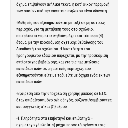
όχημα επιβαίνουν ανήλικα τέκνα, η κατ’ οίκον παραμονή
των οποίων υπό την εποπτεία ενηλίκου είναι αδύνατη.
-Μαθητές που εξυπηρετούνται με ταξί σε μη αστικές
περιοχές, για τη μετάβαση τους στο σχολείο,
επιτρέπεται να μετακινηθούν μέχρι και τέσσερα (4)
άτομα, με την προσκόμιση σχετικής βεβαίωσης του
Διευθυντή του σχολείου. Η δυνατότητα του
προηγούμενου εδαφίου παρέχεται, με την προσκόμιση
αντίστοιχης βεβαίωσης, και για τις περιπτώσεις
εκπαιδευτικών σε μη αστικές περιοχές, που
εξυπηρετούνται είτε με ταξί είτε με όχημα ενός εκ των
εκπαιδευτικών.
-Εξαίρεση από την υποχρέωση χρήσης μάσκας σε Ε.Ι.Χ.
όταν επιβαίνουν μόνο ο/η οδηγός, σύζυγοι/συμβιούντες
και συγγενείς α’ και β’ βαθμού.
-1. Πληρότητα στα επιβατηγά και επιβατηγά –
οχηματαγωγά πλοία: α) μέχρι ποσοστό ογδόντα τοις