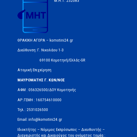
Μ.Η.Τ.
232083
ΘΡΑΚΙΚΗ ΑΓΟΡΑ – komotini24.gr
Διεύθυνση: Γ. Νικολάου 1-3
69100 Κομοτηνή/Ελλάς-GR
Ατομική Επιχείρηση
ΜΑΥΡΟΜΑΤΗΣ Γ. ΚΩΝ/ΝΟΣ
ΑΦΜ : 056326500/ΔOΥ Κομοτηνής
ΑΡ.ΓΕΜΗ : 160754610000
Τηλ.: 2531026500
Email: info@komotini24.gr
Ιδιοκτήτης – Νόμιμος Εκπρόσωπος – Διευθυντής –
Διαχειριστής και Δικαιούχος του ονόματος τομέα :