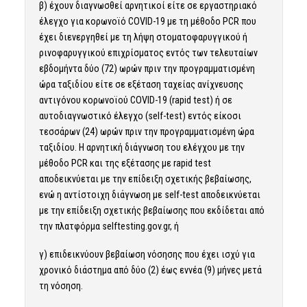
β) έχουν διαγνωσθεί αρνητικοί είτε σε εργαστηριακό
έλεγχο για κορωνοϊό COVID-19 με τη μέθοδο PCR που
έχει διενεργηθεί με τη λήψη στοματοφαρυγγικού ή
ρινοφαρυγγικού επιχρίσματος εντός των τελευταίων
εβδομήντα δύο (72) ωρών πριν την προγραμματισμένη
ώρα ταξιδίου είτε σε εξέταση ταχείας ανίχνευσης
αντιγόνου κορωνοϊού COVID-19 (rapid test) ή σε
αυτοδιαγνωστικό έλεγχο (self-test) εντός είκοσι
τεσσάρων (24) ωρών πριν την προγραμματισμένη ώρα
ταξιδίου. Η αρνητική διάγνωση του ελέγχου με την
μέθοδο PCR και της εξέτασης με rapid test
αποδεικνύεται με την επίδειξη σχετικής βεβαίωσης,
ενώ η αντίστοιχη διάγνωση με self-test αποδεικνύεται
με την επίδειξη σχετικής βεβαίωσης που εκδίδεται από
την πλατφόρμα selftesting.gov.gr, ή
γ) επιδεικνύουν βεβαίωση νόσησης που έχει ισχύ για
χρονικό διάστημα από δύο (2) έως εννέα (9) μήνες μετά
τη νόσηση.