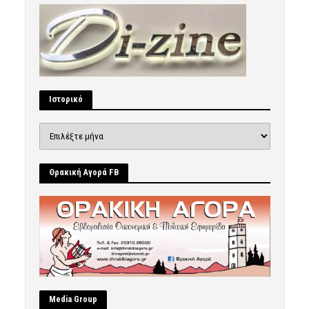
Ιστορικό
Ιστορικό
Θρακική Αγορά FB
Μedia Group