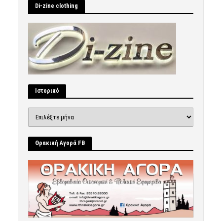
Di-zine clothing
Ιστορικό
Ιστορικό
Θρακική Αγορά FB