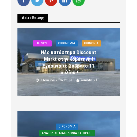
Δείτε Επίσης
LIFESTYLE
OIKONOMIA
ΚΟΙΝΩΝΙΑ
Νέο κατάστημα Discount
Markt στην Κομοτηνή !
Εγκαίνια το Σάββατο 11
Ιουλίου !
8 Ιουλίου 2026 20:00
komotini24
OIKONOMIA
ΑΝΑΤΟΛΙΚΗ ΜΑΚΕΔΟΝΙΑ ΚΑΙ ΘΡΑΚΗ