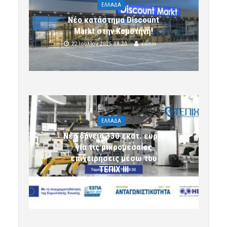
ΕΛΛΑΔΑ
Νέο κατάστημα Discount
Markt στην Κομοτηνή!
22 Ιουλίου 2025 08:20
admin
ΕΛΛΑΔΑ
Νέα δάνεια 330 εκατ. ευρώ
για τις μικρομεσαίες
επιχειρήσεις μέσω του
ΤΕΠΙΧ ΙΙΙ
6 Αυγούστου 2026 09:32
komotini24