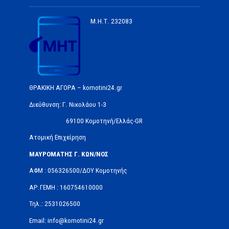
Μ.Η.Τ.
232083
ΘΡΑΚΙΚΗ ΑΓΟΡΑ – komotini24.gr
Διεύθυνση: Γ. Νικολάου 1-3
69100 Κομοτηνή/Ελλάς-GR
Ατομική Επιχείρηση
ΜΑΥΡΟΜΑΤΗΣ Γ. ΚΩΝ/ΝΟΣ
ΑΦΜ : 056326500/ΔOΥ Κομοτηνής
ΑΡ.ΓΕΜΗ : 160754610000
Τηλ.: 2531026500
Email: info@komotini24.gr