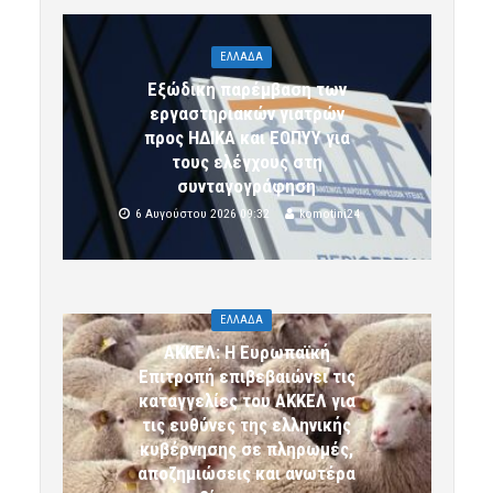
ΕΛΛΑΔΑ
Εξώδικη παρέμβαση των
εργαστηριακών γιατρών
προς ΗΔΙΚΑ και ΕΟΠΥΥ για
τους ελέγχους στη
συνταγογράφηση
6 Αυγούστου 2026 09:32
komotini24
ΕΛΛΑΔΑ
ΑΚΚΕΛ: Η Ευρωπαϊκή
Επιτροπή επιβεβαιώνει τις
καταγγελίες του ΑΚΚΕΛ για
τις ευθύνες της ελληνικής
κυβέρνησης σε πληρωμές,
αποζημιώσεις και ανωτέρα