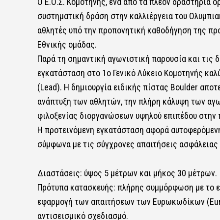
Ο Ε.Ο.Σ. Κομοτηνής, ένα από τα πλέον δραστήρια 
συστηματική δράση στην καλλιέργεια του Ολυμπια
αθλητές υπό την προπονητική καθοδήγηση της πρ
Εθνικής ομάδας.
Παρά τη σημαντική αγωνιστική παρουσία και τις δ
εγκατάσταση στο 1ο Γενικό Λύκειο Κομοτηνής καλ
(Lead). Η δημιουργία ειδικής πίστας Boulder απο
ανάπτυξη των αθλητών, την πλήρη κάλυψη των αγ
φιλοξενίας διοργανώσεων υψηλού επιπέδου στην 
Η προτεινόμενη εγκατάσταση αφορά αυτοφερόμενη 
σύμφωνα με τις σύγχρονες απαιτήσεις ασφάλειας 
Διαστάσεις: ύψος 5 μέτρων και μήκος 30 μέτρων.
Πρότυπα κατασκευής: πλήρης συμμόρφωση με το ε
εφαρμογή των απαιτήσεων των Ευρωκωδίκων (Euro
αντισεισμικό σχεδιασμό.