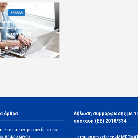
ΕΛΛΑΔΑ
αξιοδότηση: Ανοιχτό το
νο αλλαγών στα όρια ηλικίας
μετά το 2030
9 Αυγούστου 2026 09:32
komotini24
α άρθρα
Δήλωση συμμόρφωσης με τ
σύσταση (ΕΕ) 2018/334
ο: Στο επίκεντρο των δράσεων
ρωπαϊκού έργου
Η ατομική επιχείρηση «ΜΑΥΡΟΜΑΤ