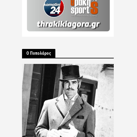
Ο Ποπολάρος