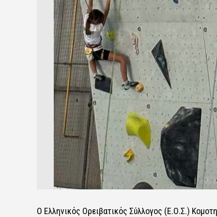
Ο Ελληνικός Ορειβατικός Σύλλογος (Ε.Ο.Σ.) Κομοτ