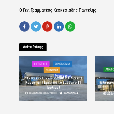
Ο Γεν. Γραμματέας Κεσκεσιάδης Παντελής
Δείτε Επίσης
LIFESTYLE
OIKONOMIA
ΑΝΑΤΟ
ΚΟΙΝΩΝΙΑ
Νέο κατάστημα Discount Markt στην
Κομοτηνή ! Εγκαίνια το Σάββατο 11
Νέο κατ
Ιουλίου !
8 Ιουλίου 2026 20:00
komotini24
22 Ι