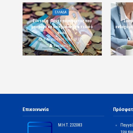
ΕΛΛΑΔΑ
Σύνταξη: Πέντε παράγοντες που
Συντ
μπορούν να ενισχύσουν το τελικό
ενδεχόμε
ποσό
9 Αυγούστου 2026 09:32
komotini24
Επικοινωνία
Πρόσφατ
Μ.Η.Τ.
232083
Παγγαί
του ευ