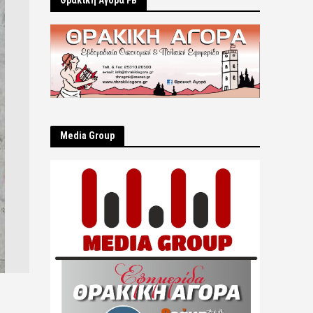
Θρακική Αγορά FB
Μedia Group