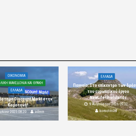
OIKONOMIA
ΕΛΛΑΔΑ
ΛΙΚΗ ΜΑΚΕΔΟΝΙΑ ΚΑΙ ΘΡΑΚΗ
Παγγαίο: Στο επίκεντρο των δρά
ΕΛΛΑΔΑ
του ευρωπαϊκού έργου
NewLife4BioIslands
άστημα Discount Markt στην
9 Αυγούστου 2026 09:32
Κομοτηνή!
komotini24
ουλίου 2025 08:20
admin