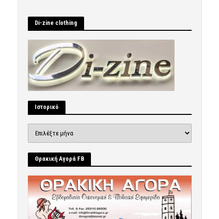
Di-zine clothing
Ιστορικό
Ιστορικό
Θρακική Αγορά FB