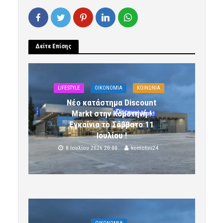
Δείτε Επίσης
LIFESTYLE
OIKONOMIA
ΚΟΙΝΩΝΙΑ
Νέο κατάστημα Discount
Markt στην Κομοτηνή !
Εγκαίνια το Σάββατο 11
Ιουλίου !
8 Ιουλίου 2026 20:00
komotini24