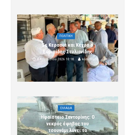
ΠΟΛΙΤΙΚΗ
Σε Κερασιά και Κέχρο ο
Ευριπίδης Στυλιανίδης
8 Αυγούστου 2026 10:18
komotini24
ΕΛΛΑΔΑ
Ηφαίστειο Σαντορίνης: Ο
νεκρός έφηβος του
τσουνάμι λύνει το