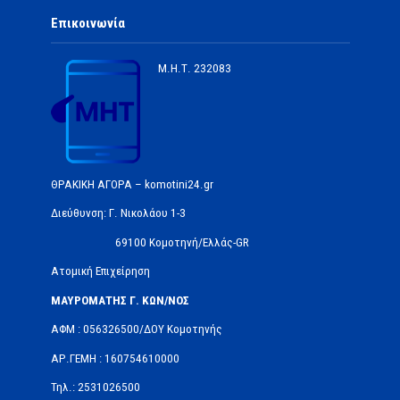
Επικοινωνία
Μ.Η.Τ.
232083
ΘΡΑΚΙΚΗ ΑΓΟΡΑ – komotini24.gr
Διεύθυνση: Γ. Νικολάου 1-3
69100 Κομοτηνή/Ελλάς-GR
Ατομική Επιχείρηση
ΜΑΥΡΟΜΑΤΗΣ Γ. ΚΩΝ/ΝΟΣ
ΑΦΜ : 056326500/ΔOΥ Κομοτηνής
ΑΡ.ΓΕΜΗ : 160754610000
Τηλ.: 2531026500