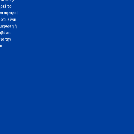
ηρεί το
να αφαιρεί
ότι είναι
ημέρωση ή
μβάνει
ια την
ου