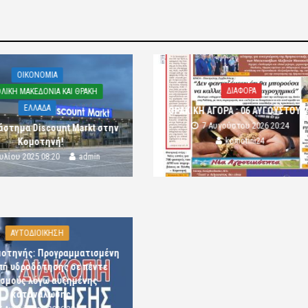
OIKONOMIA
ΔΙΑΦΟΡΑ
ΛΙΚΗ ΜΑΚΕΔΟΝΙΑ ΚΑΙ ΘΡΑΚΗ
ΕΛΛΑΔΑ
ΘΡΑΚΙΚΗ ΑΓΟΡΑ : 06 ΑΥΓΟΥΣΤΟΥ 
7 Αυγούστου 2026 20:24
άστημα Discount Markt στην
komotini24
Κομοτηνή!
ουλίου 2025 08:20
admin
ΑΥΤΟΔΙΟΙΚΗΣΗ
μοτηνής: Προγραμματισμένη
πή υδροδότησης σε πέντε
ισμούς λόγω αυξημένης
κατανάλωσης