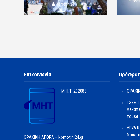
komotini24
Επικοινωνία
Πρόσφατ
Μ.Η.Τ.
232083
ΘΡΑΚΙΚ
ΓΣΕΕ: 
Δεκαπε
τομέα
ΔΕΥΑ Κ
διακοπ
ΘΡΑΚΙΚΗ ΑΓΟΡΑ – komotini24.gr