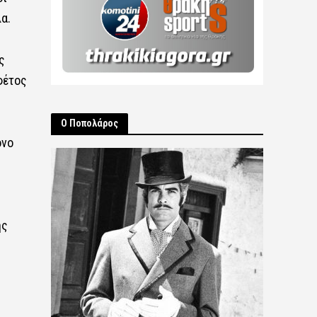
α.
ς
φέτος
Ο Ποπολάρος
όνο
ης