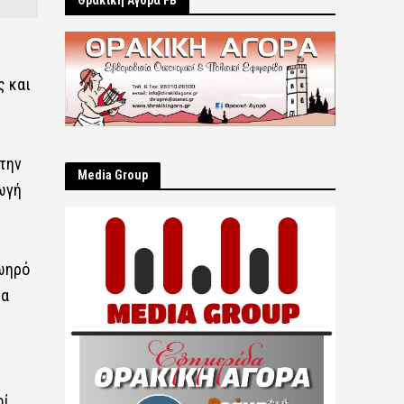
Θρακική Αγορά FB
ς και
την
Μedia Group
ωγή
ζωηρό
να
οί