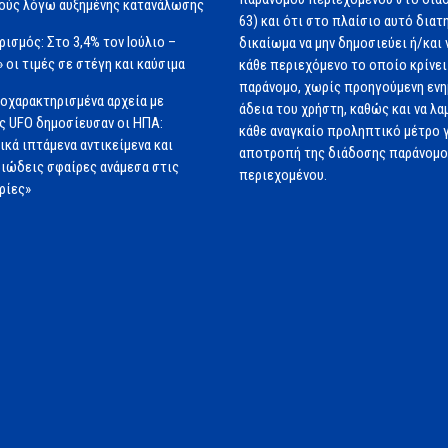
ούς λόγω αυξημένης κατανάλωσης
63) και ότι στο πλαίσιο αυτό διατ
ισμός: Στο 3,4% τον Ιούλιο –
δικαίωμα να μην δημοσιεύει ή/και 
» οι τιμές σε στέγη και καύσιμα
κάθε περιεχόμενο το οποίο κρίνει 
παράνομο, χωρίς προηγούμενη εν
οχαρακτηρισμένα αρχεία με
άδεια του χρήστη, καθώς και να λα
ς UFO δημοσίευσαν οι ΗΠΑ:
κάθε αναγκαίο προληπτικό μέτρο γ
ικά ιπτάμενα αντικείμενα και
αποτροπή της διάδοσης παράνομ
ιώδεις σφαίρες ανάμεσα στις
περιεχομένου.
ρίες»