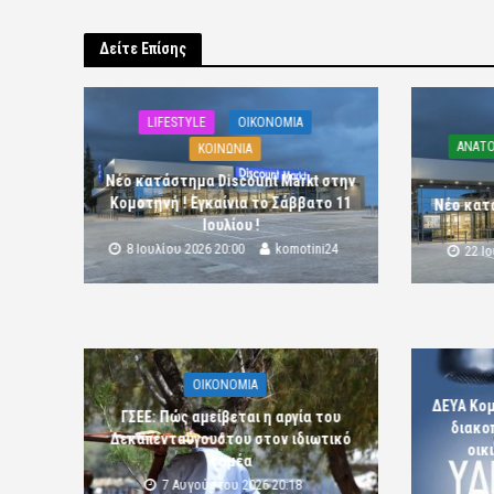
Δείτε Επίσης
LIFESTYLE
OIKONOMIA
ΑΝΑΤΟ
ΚΟΙΝΩΝΙΑ
Νέο κατάστημα Discount Markt στην
Κομοτηνή ! Εγκαίνια το Σάββατο 11
Νέο κατ
Ιουλίου !
8 Ιουλίου 2026 20:00
komotini24
22 Ι
OIKONOMIA
ΔΕΥΑ Κο
ΓΣΕΕ: Πώς αμείβεται η αργία του
διακο
Δεκαπενταύγουστου στον ιδιωτικό
οικ
τομέα
7 Αυγούστου 2026 20:18