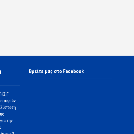
η
Βρείτε μας στο Facebook
ΗΣ Γ.
 ο παρών
 Σύσταση
1ης
για την
υ
ίκτυο (L