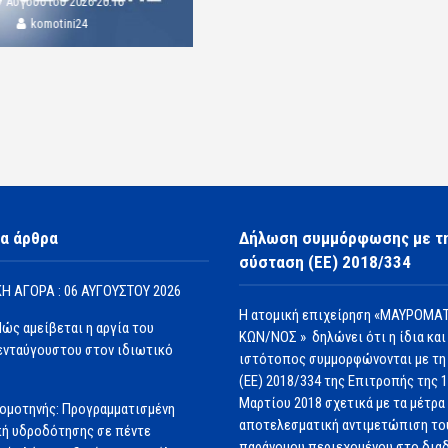
7 Αυγούστου 2026 20:16
komotini24
α άρθρα
Δήλωση συμμόρφωσης με τ
σύσταση (ΕΕ) 2018/334
Η ΑΓΟΡΑ : 06 ΑΥΓΟΥΣΤΟΥ 2026
Η ατομική επιχείρηση «ΜΑΥΡΟΜΑΤ
Πώς αμείβεται η αργία του
ΚΩΝ/ΝΟΣ » δηλώνει ότι η ίδια και
νταύγουστου στον ιδιωτικό
ιστότοπος συμμορφώνονται με τη
(ΕΕ) 2018/334 της Επιτροπής της 
Μαρτίου 2018 σχετικά με τα μέτρα 
ομοτηνής: Προγραμματισμένη
αποτελεσματική αντιμετώπιση το
ή υδροδότησης σε πέντε
παράνομου περιεχομένου στο διαδ