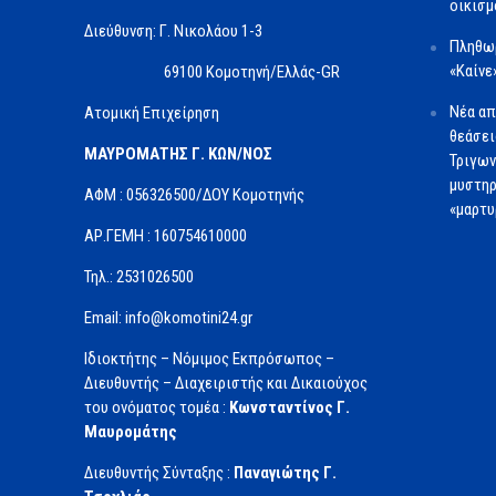
οικισμ
Διεύθυνση: Γ. Νικολάου 1-3
Πληθωρ
«Καίνε
69100 Κομοτηνή/Ελλάς-GR
Νέα απ
Ατομική Επιχείρηση
θεάσει
ΜΑΥΡΟΜΑΤΗΣ Γ. ΚΩΝ/ΝΟΣ
Τριγων
μυστηρ
ΑΦΜ : 056326500/ΔOΥ Κομοτηνής
«μαρτυ
ΑΡ.ΓΕΜΗ : 160754610000
Τηλ.: 2531026500
Email: info@komotini24.gr
Ιδιοκτήτης – Νόμιμος Εκπρόσωπος –
Διευθυντής – Διαχειριστής και Δικαιούχος
του ονόματος τομέα :
Κωνσταντίνος Γ.
Μαυρομάτης
Διευθυντής Σύνταξης :
Παναγιώτης Γ.