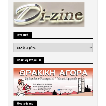
Ιστορικό
Ιστορικό
Θρακική Αγορά FB
Μedia Group