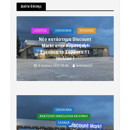
Δείτε Επίσης
LIFESTYLE
OIKONOMIA
ΚΟΙΝΩΝΙΑ
Νέο κατάστημα Discount
Markt στην Κομοτηνή !
Εγκαίνια το Σάββατο 11
Ιουλίου !
8 Ιουλίου 2026 20:00
komotini24
OIKONOMIA
ΑΝΑΤΟΛΙΚΗ ΜΑΚΕΔΟΝΙΑ ΚΑΙ ΘΡΑΚΗ
ΕΛΛΑΔΑ