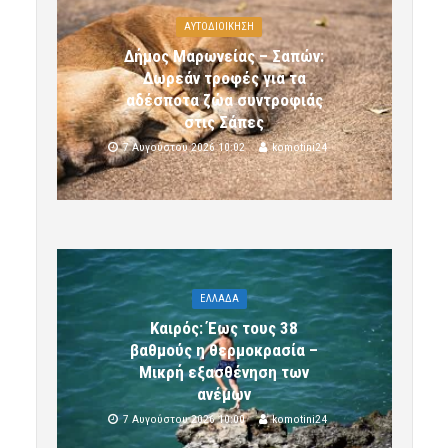
ΑΥΤΟΔΙΟΙΚΗΣΗ
Δήμος Μαρωνείας – Σαπών:
Δωρεάν τροφές για τα
αδέσποτα ζώα συντροφιάς
στις Σάπες
7 Αυγούστου 2026 10:02
komotini24
ΕΛΛΑΔΑ
Καιρός: Έως τους 38
βαθμούς η θερμοκρασία –
Μικρή εξασθένηση των
ανέμων
7 Αυγούστου 2026 10:00
komotini24