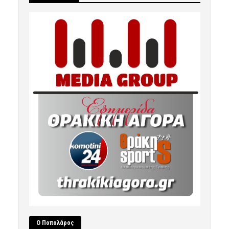
Ο Ποπολάρος