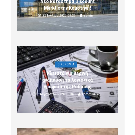
Νέο κατάστημα Discount
Markt στην Κομοτηνή!
22 Ιουλίου 2025 08:20
admin
OIKONOMIA
Κλειστά για θερινή
ανάπαυση τα λογιστικά
γραφεία της Ροδόπης
7 Αυγούστου 2026 10:06
komotini24