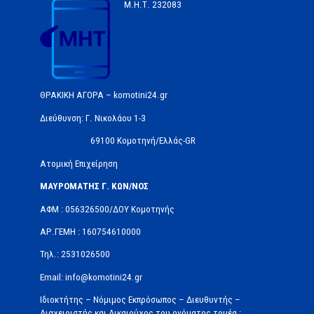
Μ.Η.Τ.
232083
ΘΡΑΚΙΚΗ ΑΓΟΡΑ – komotini24.gr
Διεύθυνση: Γ. Νικολάου 1-3
69100 Κομοτηνή/Ελλάς-GR
Ατομική Επιχείρηση
ΜΑΥΡΟΜΑΤΗΣ Γ. ΚΩΝ/ΝΟΣ
ΑΦΜ : 056326500/ΔOΥ Κομοτηνής
ΑΡ.ΓΕΜΗ : 160754610000
Τηλ.: 2531026500
Email: info@komotini24.gr
Ιδιοκτήτης – Νόμιμος Εκπρόσωπος – Διευθυντής –
Διαχειριστής και Δικαιούχος του ονόματος τομέα :