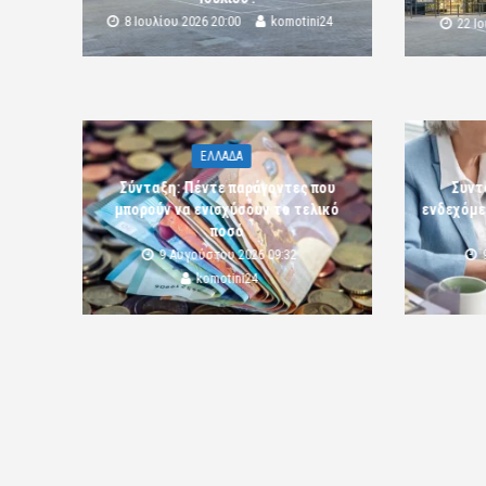
8 Ιουλίου 2026 20:00
komotini24
22 Ι
ΕΛΛΑΔΑ
Σύνταξη: Πέντε παράγοντες που
Συντ
μπορούν να ενισχύσουν το τελικό
ενδεχόμε
ποσό
9 Αυγούστου 2026 09:32
komotini24