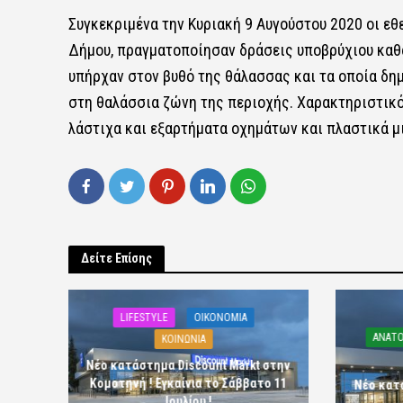
Συγκεκριμένα την Κυριακή 9 Αυγούστου 2020 οι ε
Δήμου, πραγματοποίησαν δράσεις υποβρύχιου καθα
υπήρχαν στον βυθό της θάλασσας και τα οποία δη
στη θαλάσσια ζώνη της περιοχής. Χαρακτηριστικό
λάστιχα και εξαρτήματα οχημάτων και πλαστικά μ
Δείτε Επίσης
LIFESTYLE
OIKONOMIA
ΑΝΑΤΟ
ΚΟΙΝΩΝΙΑ
Νέο κατάστημα Discount Markt στην
Κομοτηνή ! Εγκαίνια το Σάββατο 11
Νέο κατ
Ιουλίου !