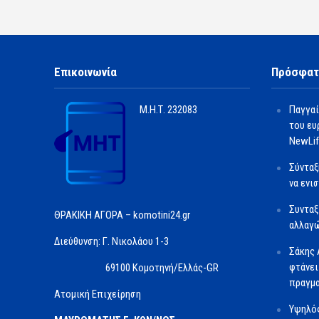
Επικοινωνία
Πρόσφατ
Μ.Η.Τ.
232083
Παγγαί
του ευ
NewLif
Σύνταξ
να ενι
Συνταξ
ΘΡΑΚΙΚΗ ΑΓΟΡΑ – komotini24.gr
αλλαγώ
Διεύθυνση: Γ. Νικολάου 1-3
Σάκης 
φτάνει
69100 Κομοτηνή/Ελλάς-GR
πραγμα
Ατομική Επιχείρηση
Υψηλός