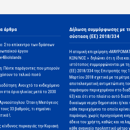
α άρθρα
Δήλωση συμμόρφωσης με τ
σύσταση (ΕΕ) 2018/334
ο: Στο επίκεντρο των δράσεων
ρωπαϊκού έργου
Η ατομική επιχείρηση «ΜΑΥΡΟΜΑΤ
e4BioIslands
ΚΩΝ/ΝΟΣ » δηλώνει ότι η ίδια και
ιστότοπος συμμορφώνονται με τη
η: Πέντε παράγοντες που μπορούν
(ΕΕ) 2018/334 της Επιτροπής της 
σχύσουν το τελικό ποσό
Μαρτίου 2018 σχετικά με τα μέτρα 
αποτελεσματική αντιμετώπιση το
ιοδότηση: Ανοιχτό το ενδεχόμενο
παράνομου περιεχομένου στο διαδ
ν στα όρια ηλικίας μετά το 2030
63) και ότι στο πλαίσιο αυτό διατ
Αρναούτογλου: Όταν η Μεσόγειος
δικαίωμα να μην δημοσιεύει ή/και 
 τους 33 βαθμούς, τι σημαίνει
κάθε περιεχόμενο το οποίο κρίνει 
τικά !;
παράνομο, χωρίς προηγούμενη εν
άδεια του χρήστη, καθώς και να λα
 κίνδυνος πυρκαγιάς την Κυριακή
κάθε αναγκαίο προληπτικό μέτρο γ