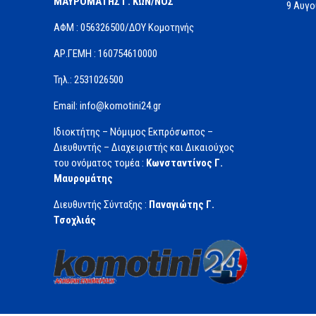
ΜΑΥΡΟΜΑΤΗΣ Γ. ΚΩΝ/ΝΟΣ
9 Αυγ
ΑΦΜ : 056326500/ΔOΥ Κομοτηνής
ΑΡ.ΓΕΜΗ : 160754610000
Τηλ.: 2531026500
Email: info@komotini24.gr
Ιδιοκτήτης – Νόμιμος Εκπρόσωπος –
Διευθυντής – Διαχειριστής και Δικαιούχος
του ονόματος τομέα :
Κωνσταντίνος Γ.
Μαυρομάτης
Διευθυντής Σύνταξης :
Παναγιώτης Γ.
Τσοχλιάς