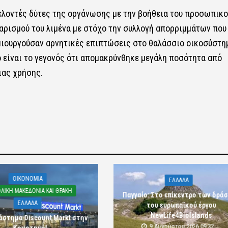
θελοντές δύτες της οργάνωσης με την βοήθεια του προσωπικο
ρισμού του λιμένα με στόχο την συλλογή απορριμμάτων που
μιουργούσαν αρνητικές επιπτώσεις στο θαλάσσιο οικοσύστη
 είναι το γεγονός ότι απομακρύνθηκε μεγάλη ποσότητα από
ιας χρήσης.
OIKONOMIA
ΕΛΛΑΔΑ
ΛΙΚΗ ΜΑΚΕΔΟΝΙΑ ΚΑΙ ΘΡΑΚΗ
Παγγαίο: Στο επίκεντρο των δρά
ΕΛΛΑΔΑ
του ευρωπαϊκού έργου
NewLife4BioIslands
άστημα Discount Markt στην
9 Αυγούστου 2026 09:32