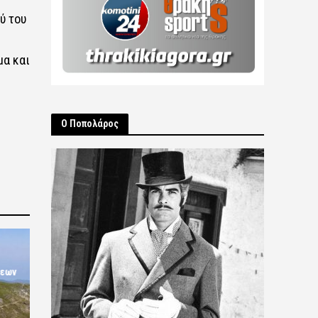
ύ του
μα και
Ο Ποπολάρος
σεων