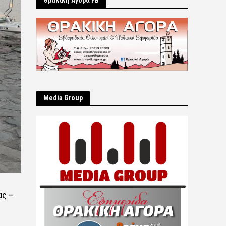
Θρακική Αγορά FB
Μedia Group
ας –