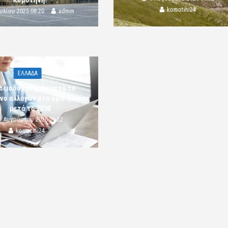
Κομοτηνή!
komotini24
ουλίου 2025 08:20
admin
ΕΛΛΑΔΑ
αξιοδότηση: Ανοιχτό το
νο αλλαγών στα όρια ηλικίας
μετά το 2030
9 Αυγούστου 2026 09:32
komotini24