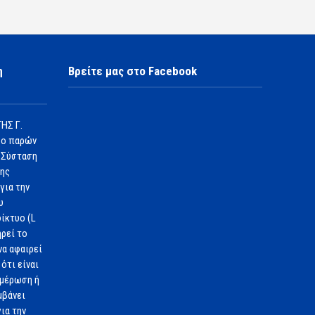
η
Βρείτε μας στο Facebook
ΗΣ Γ.
 ο παρών
 Σύσταση
1ης
για την
υ
ίκτυο (L
ηρεί το
να αφαιρεί
ότι είναι
ημέρωση ή
μβάνει
ια την