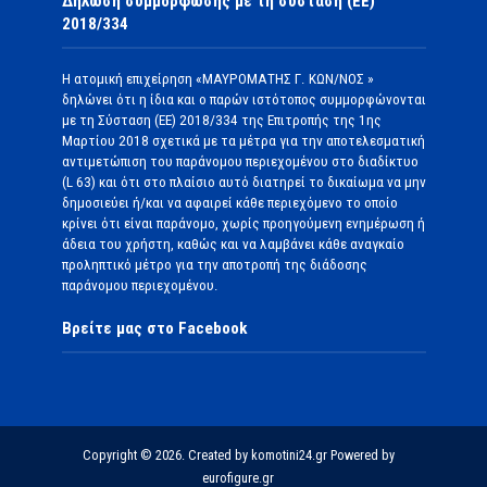
Δήλωση συμμόρφωσης με τη σύσταση (ΕΕ)
2018/334
Η ατομική επιχείρηση «ΜΑΥΡΟΜΑΤΗΣ Γ. ΚΩΝ/ΝΟΣ »
δηλώνει ότι η ίδια και ο παρών ιστότοπος συμμορφώνονται
με τη Σύσταση (ΕΕ) 2018/334 της Επιτροπής της 1ης
Μαρτίου 2018 σχετικά με τα μέτρα για την αποτελεσματική
αντιμετώπιση του παράνομου περιεχομένου στο διαδίκτυο
(L 63) και ότι στο πλαίσιο αυτό διατηρεί το δικαίωμα να μην
δημοσιεύει ή/και να αφαιρεί κάθε περιεχόμενο το οποίο
κρίνει ότι είναι παράνομο, χωρίς προηγούμενη ενημέρωση ή
άδεια του χρήστη, καθώς και να λαμβάνει κάθε αναγκαίο
προληπτικό μέτρο για την αποτροπή της διάδοσης
παράνομου περιεχομένου.
Βρείτε μας στο Facebook
Copyright © 2026. Created by komotini24.gr Powered by
eurofigure.gr