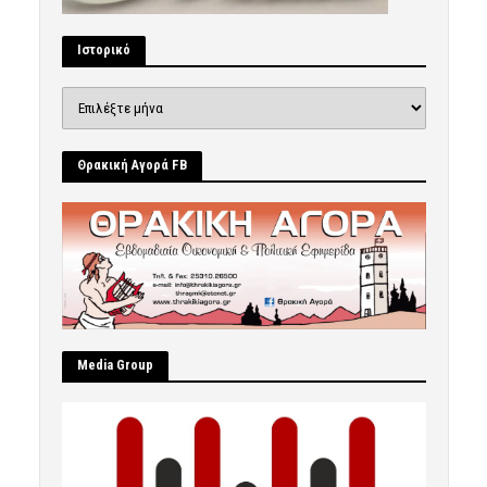
Ιστορικό
Ιστορικό
Θρακική Αγορά FB
Μedia Group