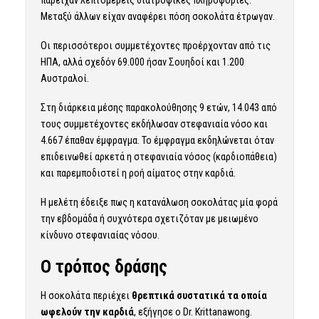
Μεταξύ άλλων είχαν αναφέρει πόση σοκολάτα έτρωγαν.
Οι περισσότεροι συμμετέχοντες προέρχονταν από τις
ΗΠΑ, αλλά σχεδόν 69.000 ήσαν Σουηδοί και 1.200
Αυστραλοί.
Στη διάρκεια μέσης παρακολούθησης 9 ετών, 14.043 από
τους συμμετέχοντες εκδήλωσαν στεφανιαία νόσο και
4.667 έπαθαν έμφραγμα. Το έμφραγμα εκδηλώνεται όταν
επιδεινωθεί αρκετά η στεφανιαία νόσος (καρδιοπάθεια)
και παρεμποδιστεί η ροή αίματος στην καρδιά.
Η μελέτη έδειξε πως η κατανάλωση σοκολάτας μία φορά
την εβδομάδα ή συχνότερα σχετιζόταν με μειωμένο
κίνδυνο στεφανιαίας νόσου.
Ο τρόπος δράσης
Η σοκολάτα περιέχει
θρεπτικά συστατικά τα οποία
ωφελούν την καρδιά
, εξήγησε ο Dr. Krittanawong.