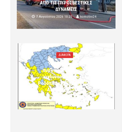
ΑΠΟ ΤΙΣ ΠΥΡΟΣΒΕΣΤΙΚΕΣ
ΔΥΝΑΜΕΙΣ
7 Αυγούστου 2026 10:25
komotini24
ΔΙΑΦΟΡΑ
Υψηλός κίνδυνος
πυρκαγιάς (κατηγορία
κινδύνου 3) στην Π.Ε.
Ροδόπης για Παρασκευή 7
Αυγούστου 2026»
7 Αυγούστου 2026 10:24
komotini24