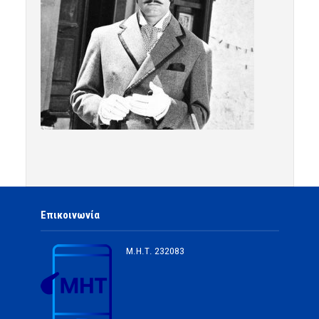
Επικοινωνία
Μ.Η.Τ.
232083