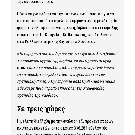
την ακουμπούν ποτέ.
Πόσο συχνά πρέπει να την καταναλώνει κάποιος για να
αποκομίσει αυτό το όφελος; Σύμφωνα με τη μελέτη, μία
φορά την εβδομάδα είναι αρκετή, δήλωσε ο
επικεφαλής
ερευνητής Dr. Chayakrit Krittanawong
, καρδιολόγος
στο Κολλέγιο Ιατρικής Baylor στο Χιούστον.
«
Τα ευρήματά μας υποδηλώνουν ότι λίγη σοκολάτα βοηθεί
τα αιμοφόρα αγγεία της καρδιάς να διατηρούνται υγιή
»,
είπε. «
Κατά το παρελθόν, κλινικές μελέτες είχαν δείξει
ότι η σοκολάτα ωφελεί τόσο τα αγγεία όσο και την
αρτηριακή πίεση. Στην παρούσα μελέτη θέλαμε να δούμε
εάν και με ποιον τρόπο επηρεάζει τις στεφανιαίες
αρτηρίες της καρδιάς
».
Σε τρεις χώρες
Η μελέτη διεξήχθη με την ανάλυση έξι προγενέστερων
κλινικών μελετών, στις οποίες 336.289 εθελοντές
παρείχαν λεπτομερείς διατροφικές πληροφορίες.