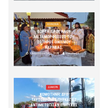
ΚΟΙΝΩΝΙΑ
ΕΟΡΤΗ ΙΕΡΟΥ ΝΑΟΥ
ΜΕΤΑΜΟΡΦΩΣΕΩΣ ΤΟΥ
ΣΩΤΗΡΟΣ ΟΙΚΙΣΜΟΥ
ΚΑΡΥΔΙΑΣ.
7 Αυγούστου 2026 10:26
komotini24
ΔΙΑΦΟΡΑ
ΚΟΜΟΤΗΝΗ: ΔΥΟ
ΤΑΥΤΟΧΡΟΝΕΣ ΠΥΡΚΑΓΙΕΣ
ΑΝΤΙΜΕΤΩΠΙΣΑΝ ΕΠΙΤΥΧΩΣ