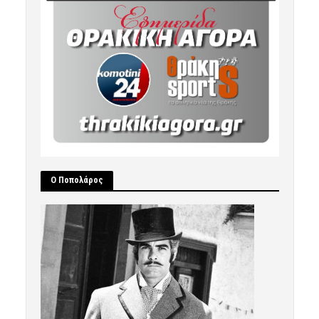
Ο Ποπολάρος