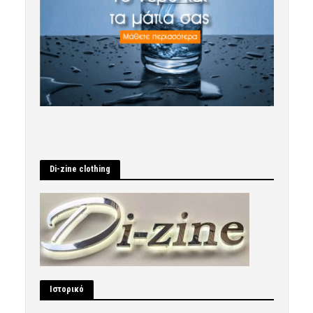
Di-zine clothing
Ιστορικό