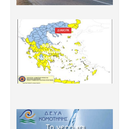
ΔΙΑΦΟΡΑ
Υψηλός κίνδυνος
πυρκαγιάς (κατηγορία
κινδύνου 3) στην Π.Ε.
Ροδόπης για Παρασκευή 7
Αυγούστου 2026»
7 Αυγούστου 2026 10:24
komotini24