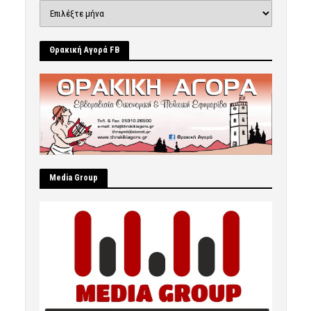
Ιστορικό
Θρακική Αγορά FB
Μedia Group